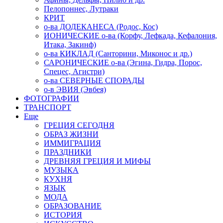
Пелопоннес, Лутраки
КРИТ
о-ва ДОДЕКАНЕСА (Родос, Кос)
ИОНИЧЕСКИЕ о-ва (Корфу, Лефкада, Кефалония,
Итака, Закинф)
о-ва КИКЛАД (Санторини, Миконос и др.)
САРОНИЧЕСКИЕ о-ва (Эгина, Гидра, Порос,
Спецес, Агистри)
о-ва СЕВЕРНЫЕ СПОРАДЫ
о-в ЭВИЯ (Эвбея)
ФОТОГРАФИИ
ТРАНСПОРТ
Еще
ГРЕЦИЯ СЕГОДНЯ
ОБРАЗ ЖИЗНИ
ИММИГРАЦИЯ
ПРАЗДНИКИ
ДРЕВНЯЯ ГРЕЦИЯ И МИФЫ
МУЗЫКА
КУХНЯ
ЯЗЫК
МОДА
ОБРАЗОВАНИЕ
ИСТОРИЯ