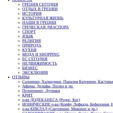
ГРЕЦИЯ СЕГОДНЯ
ОТДЫХ В ГРЕЦИИ
ИСТОРИЯ
КУЛЬТУРНАЯ ЖИЗНЬ
НАШИ В ГРЕЦИИ
ГРЕЧЕСКАЯ ДИАСПОРА
СПОРТ
ЯЗЫК
РЕЛИГИЯ
ПРИРОДА
КУХНЯ
МОДА И SHOPPING
ЕС СЕГОДНЯ
НЕДВИЖИМОСТЬ
БИЗНЕС
ЭКСКЛЮЗИВ
ОТЗЫВЫ
Салоники, Халкидики, Паралия Катерини, Касторь
Афины, Дельфы, Пилио и др.
Пелопоннес, Лутраки
КРИТ
о-ва ДОДЕКАНЕСА (Родос, Кос)
ИОНИЧЕСКИЕ о-ва (Корфу, Лефкада, Кефалония, И
о-ва КИКЛАД (Санторини, Миконос и др.)