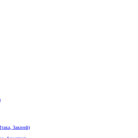
я
така, Закинф)