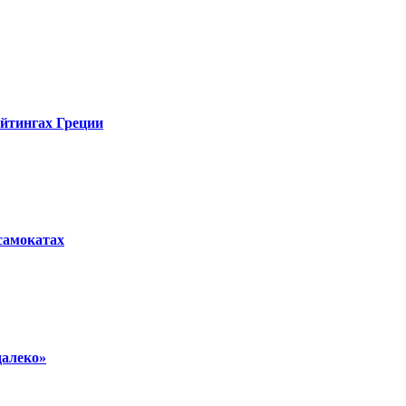
ейтингах Греции
осамокатах
далеко»