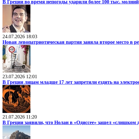
В Греции во время непогоды ударили более 100 тыс. молний
24.07.2026 18:03
Новая левопатриотическая партия заняла второе место в р
23.07.2026 12:01
В Греции лицам младше 17 лет запретили ездить на электр
21.07.2026 11:20
В Греции заявили, что Нолан в «Одиссее» зашел «слишком 