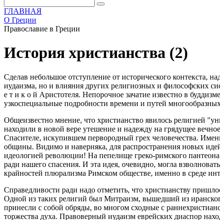
ГЛАВНАЯ
О Греции
Православие в Греции
История христианства (2)
Сделав небольшое отступление от исторического контекста, на
иудаизма, но и влияния других религиозных и философских систе
е т и к о й Аристотеля. Непорочное зачатие известно в будди
узкоспециальные подробности времени и путей многообразных
Общеизвестно мнение, что христианство явилось религией "ун
находили в новой вере утешение и надежду на грядущее вечно
Спасителе, искупившем первородный грех человечества. Име
общины. Видимо и наверняка, для распространения новых идей
идеологией революции! На пепелище греко-римского пантеона в
ради нашего спасения. И эта идея, очевидно, могла взволноват
крайностей плюрализма Римском обществе, именно в среде ин
Справедливости ради надо отметить, что христианству пришлос
Одной из таких религий был Митраизм, вышедший из иранского
принесли с собой обряды, во многом сходные с раннехристианс
торжества духа. Правоверный иудаизм еврейских диаспор нахо