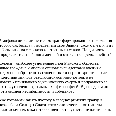
кой мифологии легли не только трансформированные положения
го он, беседуя, передает им свое Знание, схож с п е р и п а т
а большинства сельскохозяйственных культов. Не вдаваясь в
сс продолжительный, динамичный и отнюдь не прямолинейный.
олоны - наиболее угнетенные слои Римского общества -
лучные граждане Империи становились адептами учения о
ладам новообращенных существовали первые христианские
 христиан явилось революционной идеологией, а не
еловека - принявшего мученическую смерть и поправшего ее
сказать - утонченных, знакомых с философией. В дошедшем до
от внешней нестабильности и соблазнов.
кже готовыми занять пустоту в сердцах римских граждан.
позже бога Солнца) Спасителем человечества, митраисты
ло аскетизм, отказ от собственности, угнетение плоти во имя