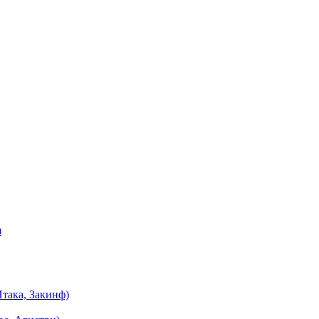
я
така, Закинф)