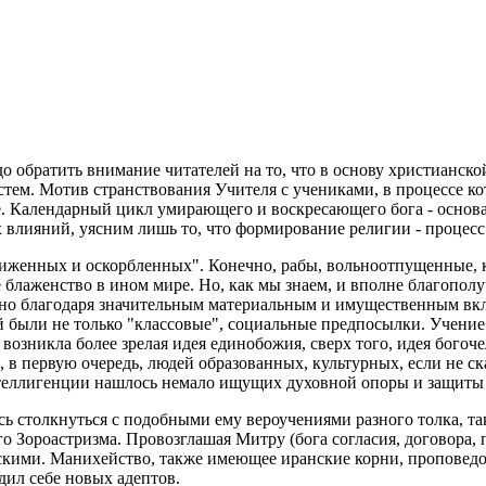
до обратить внимание читателей на то, что в основу христианс
м. Мотив странствования Учителя с учениками, в процессе которо
зме. Календарный цикл умирающего и воскресающего бога - основ
 влияний, уясним лишь то, что формирование религии - проце
иженных и оскорбленных". Конечно, рабы, вольноотпущенные, к
е блаженство в ином мире. Но, как мы знаем, и вполне благопо
нно благодаря значительным материальным и имущественным вк
 были не только "классовые", социальные предпосылки. Учение
озникла более зрелая идея единобожия, сверх того, идея богоч
ь, в первую очередь, людей образованных, культурных, если не 
теллигенции нашлось немало ищущих духовной опоры и защиты 
ь столкнуться с подобными ему вероучениями разного толка, та
 Зороастризма. Провозглашая Митру (бога согласия, договора, 
кими. Манихейство, также имеющее иранские корни, проповедова
дил себе новых адептов.