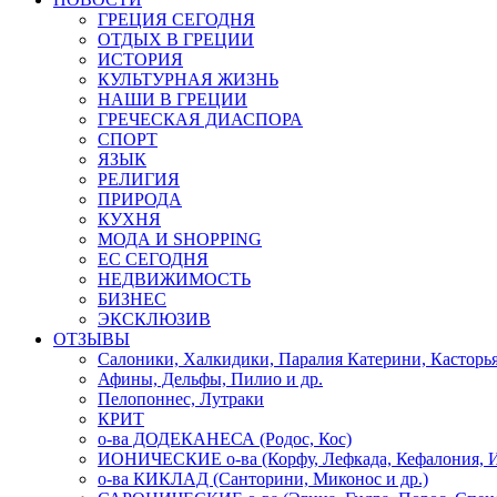
ГРЕЦИЯ СЕГОДНЯ
ОТДЫХ В ГРЕЦИИ
ИСТОРИЯ
КУЛЬТУРНАЯ ЖИЗНЬ
НАШИ В ГРЕЦИИ
ГРЕЧЕСКАЯ ДИАСПОРА
СПОРТ
ЯЗЫК
РЕЛИГИЯ
ПРИРОДА
КУХНЯ
МОДА И SHOPPING
ЕС СЕГОДНЯ
НЕДВИЖИМОСТЬ
БИЗНЕС
ЭКСКЛЮЗИВ
ОТЗЫВЫ
Салоники, Халкидики, Паралия Катерини, Касторь
Афины, Дельфы, Пилио и др.
Пелопоннес, Лутраки
КРИТ
о-ва ДОДЕКАНЕСА (Родос, Кос)
ИОНИЧЕСКИЕ о-ва (Корфу, Лефкада, Кефалония, И
о-ва КИКЛАД (Санторини, Миконос и др.)