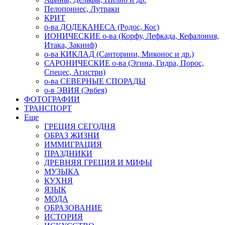
Пелопоннес, Лутраки
КРИТ
о-ва ДОДЕКАНЕСА (Родос, Кос)
ИОНИЧЕСКИЕ о-ва (Корфу, Лефкада, Кефалония,
Итака, Закинф)
о-ва КИКЛАД (Санторини, Миконос и др.)
САРОНИЧЕСКИЕ о-ва (Эгина, Гидра, Порос,
Спецес, Агистри)
о-ва СЕВЕРНЫЕ СПОРАДЫ
о-в ЭВИЯ (Эвбея)
ФОТОГРАФИИ
ТРАНСПОРТ
Еще
ГРЕЦИЯ СЕГОДНЯ
ОБРАЗ ЖИЗНИ
ИММИГРАЦИЯ
ПРАЗДНИКИ
ДРЕВНЯЯ ГРЕЦИЯ И МИФЫ
МУЗЫКА
КУХНЯ
ЯЗЫК
МОДА
ОБРАЗОВАНИЕ
ИСТОРИЯ