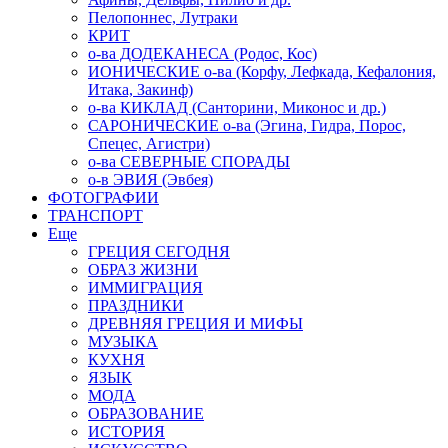
Пелопоннес, Лутраки
КРИТ
о-ва ДОДЕКАНЕСА (Родос, Кос)
ИОНИЧЕСКИЕ о-ва (Корфу, Лефкада, Кефалония,
Итака, Закинф)
о-ва КИКЛАД (Санторини, Миконос и др.)
САРОНИЧЕСКИЕ о-ва (Эгина, Гидра, Порос,
Спецес, Агистри)
о-ва СЕВЕРНЫЕ СПОРАДЫ
о-в ЭВИЯ (Эвбея)
ФОТОГРАФИИ
ТРАНСПОРТ
Еще
ГРЕЦИЯ СЕГОДНЯ
ОБРАЗ ЖИЗНИ
ИММИГРАЦИЯ
ПРАЗДНИКИ
ДРЕВНЯЯ ГРЕЦИЯ И МИФЫ
МУЗЫКА
КУХНЯ
ЯЗЫК
МОДА
ОБРАЗОВАНИЕ
ИСТОРИЯ