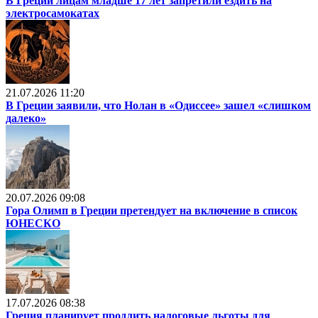
В Греции лицам младше 17 лет запретили ездить на
электросамокатах
21.07.2026 11:20
В Греции заявили, что Нолан в «Одиссее» зашел «слишком
далеко»
20.07.2026 09:08
Гора Олимп в Греции претендует на включение в список
ЮНЕСКО
17.07.2026 08:38
Греция планирует продлить налоговые льготы для