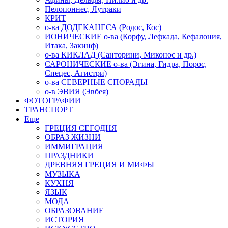
Пелопоннес, Лутраки
КРИТ
о-ва ДОДЕКАНЕСА (Родос, Кос)
ИОНИЧЕСКИЕ о-ва (Корфу, Лефкада, Кефалония,
Итака, Закинф)
о-ва КИКЛАД (Санторини, Миконос и др.)
САРОНИЧЕСКИЕ о-ва (Эгина, Гидра, Порос,
Спецес, Агистри)
о-ва СЕВЕРНЫЕ СПОРАДЫ
о-в ЭВИЯ (Эвбея)
ФОТОГРАФИИ
ТРАНСПОРТ
Еще
ГРЕЦИЯ СЕГОДНЯ
ОБРАЗ ЖИЗНИ
ИММИГРАЦИЯ
ПРАЗДНИКИ
ДРЕВНЯЯ ГРЕЦИЯ И МИФЫ
МУЗЫКА
КУХНЯ
ЯЗЫК
МОДА
ОБРАЗОВАНИЕ
ИСТОРИЯ