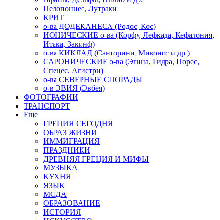
Пелопоннес, Лутраки
КРИТ
о-ва ДОДЕКАНЕСА (Родос, Кос)
ИОНИЧЕСКИЕ о-ва (Корфу, Лефкада, Кефалония,
Итака, Закинф)
о-ва КИКЛАД (Санторини, Миконос и др.)
САРОНИЧЕСКИЕ о-ва (Эгина, Гидра, Порос,
Спецес, Агистри)
о-ва СЕВЕРНЫЕ СПОРАДЫ
о-в ЭВИЯ (Эвбея)
ФОТОГРАФИИ
ТРАНСПОРТ
Еще
ГРЕЦИЯ СЕГОДНЯ
ОБРАЗ ЖИЗНИ
ИММИГРАЦИЯ
ПРАЗДНИКИ
ДРЕВНЯЯ ГРЕЦИЯ И МИФЫ
МУЗЫКА
КУХНЯ
ЯЗЫК
МОДА
ОБРАЗОВАНИЕ
ИСТОРИЯ