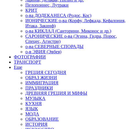
Пелопоннес, Лутраки
КРИТ
о-ва ДОДЕКАНЕСА (Родос, Кос)
ИОНИЧЕСКИЕ о-ва (Корфу, Лефкада, Кефалония,
Итака, Закинф)
о-ва КИКЛАД (Санторини, Миконос и др.)
САРОНИЧЕСКИЕ о-ва (Эгина, Гидра, Порос,
Спецес, Агистри)
о-ва СЕВЕРНЫЕ СПОРАДЫ
о-в ЭВИЯ (Эвбея)
ФОТОГРАФИИ
ТРАНСПОРТ
Еще
ГРЕЦИЯ СЕГОДНЯ
ОБРАЗ ЖИЗНИ
ИММИГРАЦИЯ
ПРАЗДНИКИ
ДРЕВНЯЯ ГРЕЦИЯ И МИФЫ
МУЗЫКА
КУХНЯ
ЯЗЫК
МОДА
ОБРАЗОВАНИЕ
ИСТОРИЯ