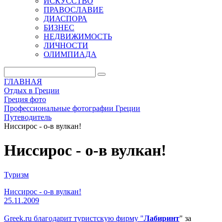
ИСКУССТВО
ПРАВОСЛАВИЕ
ДИАСПОРА
БИЗНЕС
НЕДВИЖИМОСТЬ
ЛИЧНОСТИ
ОЛИМПИАДА
ГЛАВНАЯ
Отдых в Греции
Греция фото
Профессиональные фотографии Греции
Путеводитель
Ниссирос - о-в вулкан!
Ниссирос - о-в вулкан!
Туризм
Ниссирос - о-в вулкан!
25.11.2009
Greek.ru благодарит туристскую фирму "
Лабиринт
" за