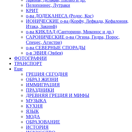
Пелопоннес, Лутраки
КРИТ
о-ва ДОДЕКАНЕСА (Родос, Кос)
ИОНИЧЕСКИЕ о-ва (Корфу, Лефкада, Кефалония,
Итака, Закинф)
о-ва КИКЛАД (Санторини, Миконос и др.)
САРОНИЧЕСКИЕ о-ва (Эгина, Гидра, Порос,
Спецес, Агистри)
о-ва СЕВЕРНЫЕ СПОРАДЫ
о-в ЭВИЯ (Эвбея)
ФОТОГРАФИИ
ТРАНСПОРТ
Еще
ГРЕЦИЯ СЕГОДНЯ
ОБРАЗ ЖИЗНИ
ИММИГРАЦИЯ
ПРАЗДНИКИ
ДРЕВНЯЯ ГРЕЦИЯ И МИФЫ
МУЗЫКА
КУХНЯ
ЯЗЫК
МОДА
ОБРАЗОВАНИЕ
ИСТОРИЯ