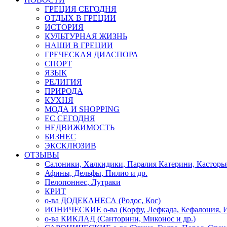
ГРЕЦИЯ СЕГОДНЯ
ОТДЫХ В ГРЕЦИИ
ИСТОРИЯ
КУЛЬТУРНАЯ ЖИЗНЬ
НАШИ В ГРЕЦИИ
ГРЕЧЕСКАЯ ДИАСПОРА
СПОРТ
ЯЗЫК
РЕЛИГИЯ
ПРИРОДА
КУХНЯ
МОДА И SHOPPING
ЕС СЕГОДНЯ
НЕДВИЖИМОСТЬ
БИЗНЕС
ЭКСКЛЮЗИВ
ОТЗЫВЫ
Салоники, Халкидики, Паралия Катерини, Касторь
Афины, Дельфы, Пилио и др.
Пелопоннес, Лутраки
КРИТ
о-ва ДОДЕКАНЕСА (Родос, Кос)
ИОНИЧЕСКИЕ о-ва (Корфу, Лефкада, Кефалония, И
о-ва КИКЛАД (Санторини, Миконос и др.)