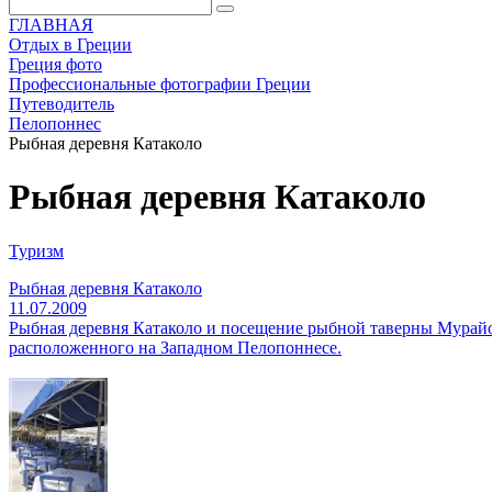
ГЛАВНАЯ
Отдых в Греции
Греция фото
Профессиональные фотографии Греции
Путеводитель
Пелопоннес
Рыбная деревня Катаколо
Рыбная деревня Катаколо
Туризм
Рыбная деревня Катаколо
11.07.2009
Рыбная деревня Катаколо и посещение рыбной таверны Мурай
расположенного на Западном Пелопоннесе.