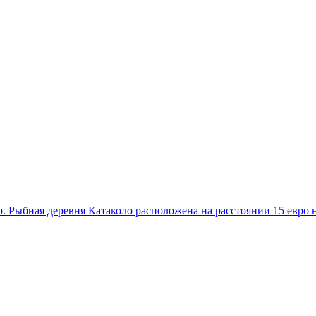
о. Рыбная деревня Катаколо расположена на расстоянии 15 е