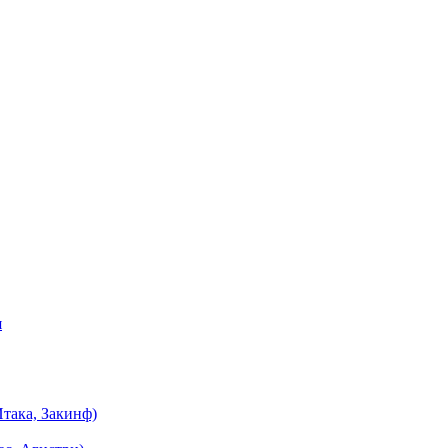
я
така, Закинф)