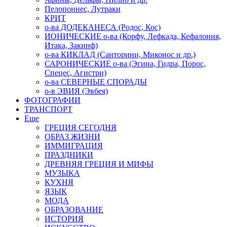
Пелопоннес, Лутраки
КРИТ
о-ва ДОДЕКАНЕСА (Родос, Кос)
ИОНИЧЕСКИЕ о-ва (Корфу, Лефкада, Кефалония,
Итака, Закинф)
о-ва КИКЛАД (Санторини, Миконос и др.)
САРОНИЧЕСКИЕ о-ва (Эгина, Гидра, Порос,
Спецес, Агистри)
о-ва СЕВЕРНЫЕ СПОРАДЫ
о-в ЭВИЯ (Эвбея)
ФОТОГРАФИИ
ТРАНСПОРТ
Еще
ГРЕЦИЯ СЕГОДНЯ
ОБРАЗ ЖИЗНИ
ИММИГРАЦИЯ
ПРАЗДНИКИ
ДРЕВНЯЯ ГРЕЦИЯ И МИФЫ
МУЗЫКА
КУХНЯ
ЯЗЫК
МОДА
ОБРАЗОВАНИЕ
ИСТОРИЯ