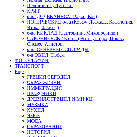
Пелопоннес, Лутраки
КРИТ
о-ва ДОДЕКАНЕСА (Родос, Кос)
ИОНИЧЕСКИЕ о-ва (Корфу, Лефкада, Кефалония,
Итака, Закинф)
о-ва КИКЛАД (Санторини, Миконос и др.)
САРОНИЧЕСКИЕ о-ва (Эгина, Гидра, Порос,
Спецес, Агистри)
о-ва СЕВЕРНЫЕ СПОРАДЫ
о-в ЭВИЯ (Эвбея)
ФОТОГРАФИИ
ТРАНСПОРТ
Еще
ГРЕЦИЯ СЕГОДНЯ
ОБРАЗ ЖИЗНИ
ИММИГРАЦИЯ
ПРАЗДНИКИ
ДРЕВНЯЯ ГРЕЦИЯ И МИФЫ
МУЗЫКА
КУХНЯ
ЯЗЫК
МОДА
ОБРАЗОВАНИЕ
ИСТОРИЯ