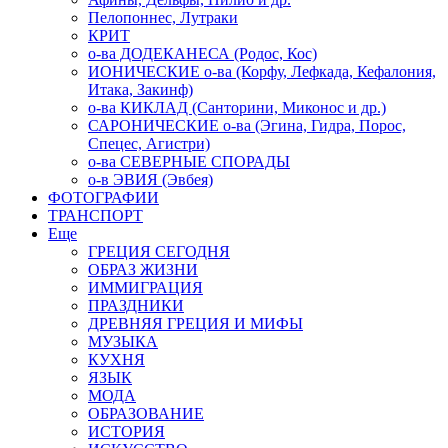
Пелопоннес, Лутраки
КРИТ
о-ва ДОДЕКАНЕСА (Родос, Кос)
ИОНИЧЕСКИЕ о-ва (Корфу, Лефкада, Кефалония,
Итака, Закинф)
о-ва КИКЛАД (Санторини, Миконос и др.)
САРОНИЧЕСКИЕ о-ва (Эгина, Гидра, Порос,
Спецес, Агистри)
о-ва СЕВЕРНЫЕ СПОРАДЫ
о-в ЭВИЯ (Эвбея)
ФОТОГРАФИИ
ТРАНСПОРТ
Еще
ГРЕЦИЯ СЕГОДНЯ
ОБРАЗ ЖИЗНИ
ИММИГРАЦИЯ
ПРАЗДНИКИ
ДРЕВНЯЯ ГРЕЦИЯ И МИФЫ
МУЗЫКА
КУХНЯ
ЯЗЫК
МОДА
ОБРАЗОВАНИЕ
ИСТОРИЯ