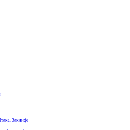
я
така, Закинф)