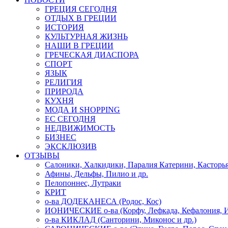
ГРЕЦИЯ СЕГОДНЯ
ОТДЫХ В ГРЕЦИИ
ИСТОРИЯ
КУЛЬТУРНАЯ ЖИЗНЬ
НАШИ В ГРЕЦИИ
ГРЕЧЕСКАЯ ДИАСПОРА
СПОРТ
ЯЗЫК
РЕЛИГИЯ
ПРИРОДА
КУХНЯ
МОДА И SHOPPING
ЕС СЕГОДНЯ
НЕДВИЖИМОСТЬ
БИЗНЕС
ЭКСКЛЮЗИВ
ОТЗЫВЫ
Салоники, Халкидики, Паралия Катерини, Касторь
Афины, Дельфы, Пилио и др.
Пелопоннес, Лутраки
КРИТ
о-ва ДОДЕКАНЕСА (Родос, Кос)
ИОНИЧЕСКИЕ о-ва (Корфу, Лефкада, Кефалония, И
о-ва КИКЛАД (Санторини, Миконос и др.)