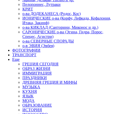
Пелопоннес, Лутраки
КРИТ
о-ва ДОДЕКАНЕСА (Родос, Кос)
ИОНИЧЕСКИЕ о-ва (Корфу, Лефкада, Кефалония,
Итака, Закинф)
о-ва КИКЛАД (Санторини, Миконос и др.)
САРОНИЧЕСКИЕ о-ва (Эгина, Гидра, Порос,
Спецес, Агистри)
о-ва СЕВЕРНЫЕ СПОРАДЫ
о-в ЭВИЯ (Эвбея)
ФОТОГРАФИИ
ТРАНСПОРТ
Еще
ГРЕЦИЯ СЕГОДНЯ
ОБРАЗ ЖИЗНИ
ИММИГРАЦИЯ
ПРАЗДНИКИ
ДРЕВНЯЯ ГРЕЦИЯ И МИФЫ
МУЗЫКА
КУХНЯ
ЯЗЫК
МОДА
ОБРАЗОВАНИЕ
ИСТОРИЯ