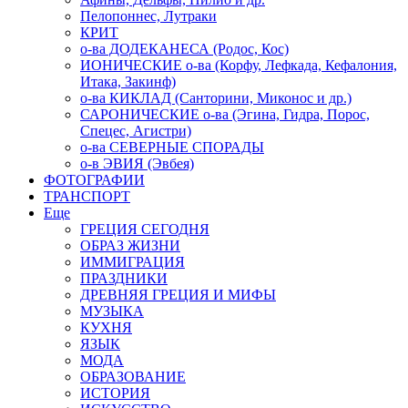
Пелопоннес, Лутраки
КРИТ
о-ва ДОДЕКАНЕСА (Родос, Кос)
ИОНИЧЕСКИЕ о-ва (Корфу, Лефкада, Кефалония,
Итака, Закинф)
о-ва КИКЛАД (Санторини, Миконос и др.)
САРОНИЧЕСКИЕ о-ва (Эгина, Гидра, Порос,
Спецес, Агистри)
о-ва СЕВЕРНЫЕ СПОРАДЫ
о-в ЭВИЯ (Эвбея)
ФОТОГРАФИИ
ТРАНСПОРТ
Еще
ГРЕЦИЯ СЕГОДНЯ
ОБРАЗ ЖИЗНИ
ИММИГРАЦИЯ
ПРАЗДНИКИ
ДРЕВНЯЯ ГРЕЦИЯ И МИФЫ
МУЗЫКА
КУХНЯ
ЯЗЫК
МОДА
ОБРАЗОВАНИЕ
ИСТОРИЯ