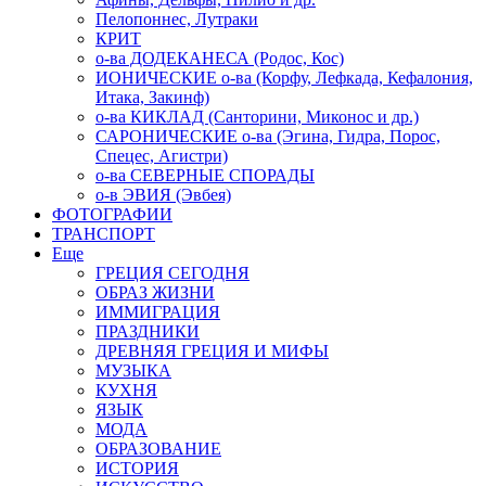
Пелопоннес, Лутраки
КРИТ
о-ва ДОДЕКАНЕСА (Родос, Кос)
ИОНИЧЕСКИЕ о-ва (Корфу, Лефкада, Кефалония,
Итака, Закинф)
о-ва КИКЛАД (Санторини, Миконос и др.)
САРОНИЧЕСКИЕ о-ва (Эгина, Гидра, Порос,
Спецес, Агистри)
о-ва СЕВЕРНЫЕ СПОРАДЫ
о-в ЭВИЯ (Эвбея)
ФОТОГРАФИИ
ТРАНСПОРТ
Еще
ГРЕЦИЯ СЕГОДНЯ
ОБРАЗ ЖИЗНИ
ИММИГРАЦИЯ
ПРАЗДНИКИ
ДРЕВНЯЯ ГРЕЦИЯ И МИФЫ
МУЗЫКА
КУХНЯ
ЯЗЫК
МОДА
ОБРАЗОВАНИЕ
ИСТОРИЯ