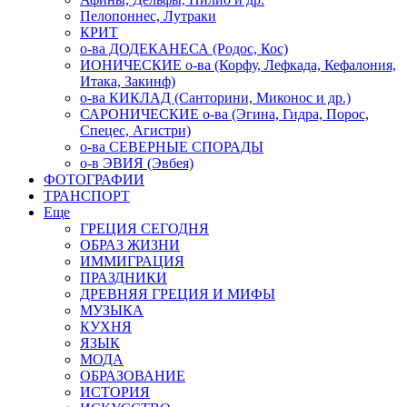
Пелопоннес, Лутраки
КРИТ
о-ва ДОДЕКАНЕСА (Родос, Кос)
ИОНИЧЕСКИЕ о-ва (Корфу, Лефкада, Кефалония,
Итака, Закинф)
о-ва КИКЛАД (Санторини, Миконос и др.)
САРОНИЧЕСКИЕ о-ва (Эгина, Гидра, Порос,
Спецес, Агистри)
о-ва СЕВЕРНЫЕ СПОРАДЫ
о-в ЭВИЯ (Эвбея)
ФОТОГРАФИИ
ТРАНСПОРТ
Еще
ГРЕЦИЯ СЕГОДНЯ
ОБРАЗ ЖИЗНИ
ИММИГРАЦИЯ
ПРАЗДНИКИ
ДРЕВНЯЯ ГРЕЦИЯ И МИФЫ
МУЗЫКА
КУХНЯ
ЯЗЫК
МОДА
ОБРАЗОВАНИЕ
ИСТОРИЯ