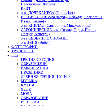
Пелопоннес, Лутраки
КРИТ
о-ва ДОДЕКАНЕСА (Родос, Кос)
ИОНИЧЕСКИЕ о-ва (Корфу, Лефкада, Кефалония,
Итака, Закинф)
о-ва КИКЛАД (Санторини, Миконос и др.)
САРОНИЧЕСКИЕ о-ва (Эгина, Гидра, Порос,
Спецес, Агистри)
о-ва СЕВЕРНЫЕ СПОРАДЫ
о-в ЭВИЯ (Эвбея)
ФОТОГРАФИИ
ТРАНСПОРТ
Еще
ГРЕЦИЯ СЕГОДНЯ
ОБРАЗ ЖИЗНИ
ИММИГРАЦИЯ
ПРАЗДНИКИ
ДРЕВНЯЯ ГРЕЦИЯ И МИФЫ
МУЗЫКА
КУХНЯ
ЯЗЫК
МОДА
ОБРАЗОВАНИЕ
ИСТОРИЯ