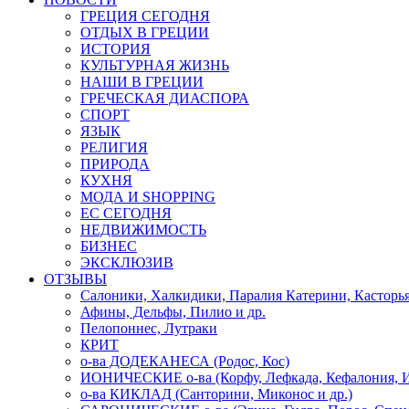
ГРЕЦИЯ СЕГОДНЯ
ОТДЫХ В ГРЕЦИИ
ИСТОРИЯ
КУЛЬТУРНАЯ ЖИЗНЬ
НАШИ В ГРЕЦИИ
ГРЕЧЕСКАЯ ДИАСПОРА
СПОРТ
ЯЗЫК
РЕЛИГИЯ
ПРИРОДА
КУХНЯ
МОДА И SHOPPING
ЕС СЕГОДНЯ
НЕДВИЖИМОСТЬ
БИЗНЕС
ЭКСКЛЮЗИВ
ОТЗЫВЫ
Салоники, Халкидики, Паралия Катерини, Касторь
Афины, Дельфы, Пилио и др.
Пелопоннес, Лутраки
КРИТ
о-ва ДОДЕКАНЕСА (Родос, Кос)
ИОНИЧЕСКИЕ о-ва (Корфу, Лефкада, Кефалония, И
о-ва КИКЛАД (Санторини, Миконос и др.)