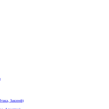
я
така, Закинф)