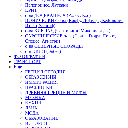
Пелопоннес, Лутраки
КРИТ
о-ва ДОДЕКАНЕСА (Родос, Кос)
ИОНИЧЕСКИЕ о-ва (Корфу, Лефкада, Кефалония,
Итака, Закинф)
о-ва КИКЛАД (Санторини, Миконос и др.)
САРОНИЧЕСКИЕ о-ва (Эгина, Гидра, Порос,
Спецес, Агистри)
о-ва СЕВЕРНЫЕ СПОРАДЫ
о-в ЭВИЯ (Эвбея)
ФОТОГРАФИИ
ТРАНСПОРТ
Еще
ГРЕЦИЯ СЕГОДНЯ
ОБРАЗ ЖИЗНИ
ИММИГРАЦИЯ
ПРАЗДНИКИ
ДРЕВНЯЯ ГРЕЦИЯ И МИФЫ
МУЗЫКА
КУХНЯ
ЯЗЫК
МОДА
ОБРАЗОВАНИЕ
ИСТОРИЯ