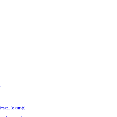
я
така, Закинф)