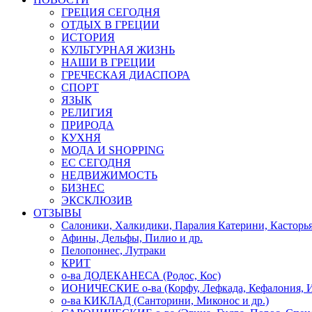
ГРЕЦИЯ СЕГОДНЯ
ОТДЫХ В ГРЕЦИИ
ИСТОРИЯ
КУЛЬТУРНАЯ ЖИЗНЬ
НАШИ В ГРЕЦИИ
ГРЕЧЕСКАЯ ДИАСПОРА
СПОРТ
ЯЗЫК
РЕЛИГИЯ
ПРИРОДА
КУХНЯ
МОДА И SHOPPING
ЕС СЕГОДНЯ
НЕДВИЖИМОСТЬ
БИЗНЕС
ЭКСКЛЮЗИВ
ОТЗЫВЫ
Салоники, Халкидики, Паралия Катерини, Касторь
Афины, Дельфы, Пилио и др.
Пелопоннес, Лутраки
КРИТ
о-ва ДОДЕКАНЕСА (Родос, Кос)
ИОНИЧЕСКИЕ о-ва (Корфу, Лефкада, Кефалония, И
о-ва КИКЛАД (Санторини, Миконос и др.)