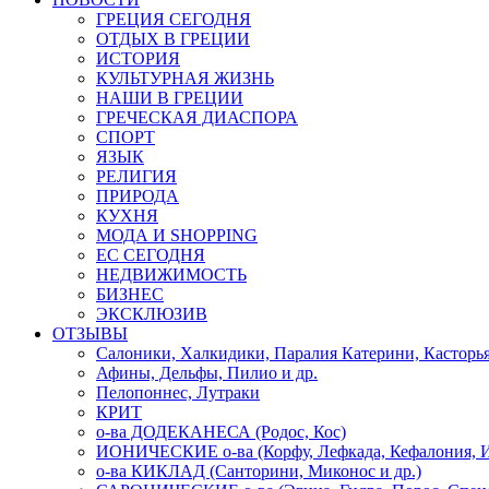
ГРЕЦИЯ СЕГОДНЯ
ОТДЫХ В ГРЕЦИИ
ИСТОРИЯ
КУЛЬТУРНАЯ ЖИЗНЬ
НАШИ В ГРЕЦИИ
ГРЕЧЕСКАЯ ДИАСПОРА
СПОРТ
ЯЗЫК
РЕЛИГИЯ
ПРИРОДА
КУХНЯ
МОДА И SHOPPING
ЕС СЕГОДНЯ
НЕДВИЖИМОСТЬ
БИЗНЕС
ЭКСКЛЮЗИВ
ОТЗЫВЫ
Салоники, Халкидики, Паралия Катерини, Касторь
Афины, Дельфы, Пилио и др.
Пелопоннес, Лутраки
КРИТ
о-ва ДОДЕКАНЕСА (Родос, Кос)
ИОНИЧЕСКИЕ о-ва (Корфу, Лефкада, Кефалония, И
о-ва КИКЛАД (Санторини, Миконос и др.)