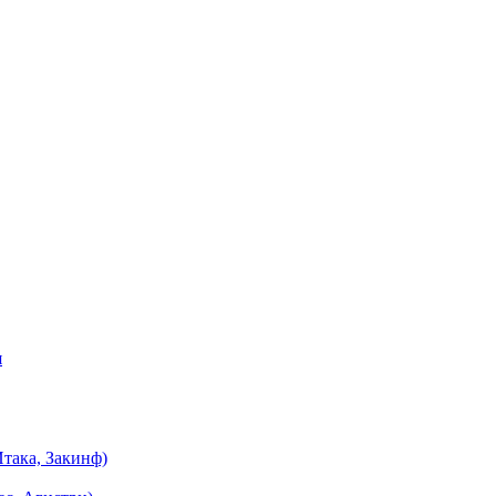
я
така, Закинф)