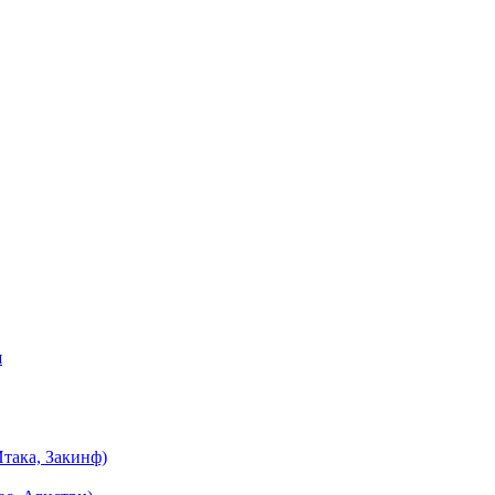
я
така, Закинф)