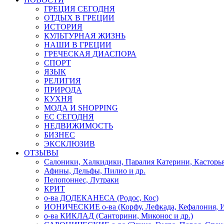
ГРЕЦИЯ СЕГОДНЯ
ОТДЫХ В ГРЕЦИИ
ИСТОРИЯ
КУЛЬТУРНАЯ ЖИЗНЬ
НАШИ В ГРЕЦИИ
ГРЕЧЕСКАЯ ДИАСПОРА
СПОРТ
ЯЗЫК
РЕЛИГИЯ
ПРИРОДА
КУХНЯ
МОДА И SHOPPING
ЕС СЕГОДНЯ
НЕДВИЖИМОСТЬ
БИЗНЕС
ЭКСКЛЮЗИВ
ОТЗЫВЫ
Салоники, Халкидики, Паралия Катерини, Касторь
Афины, Дельфы, Пилио и др.
Пелопоннес, Лутраки
КРИТ
о-ва ДОДЕКАНЕСА (Родос, Кос)
ИОНИЧЕСКИЕ о-ва (Корфу, Лефкада, Кефалония, И
о-ва КИКЛАД (Санторини, Миконос и др.)