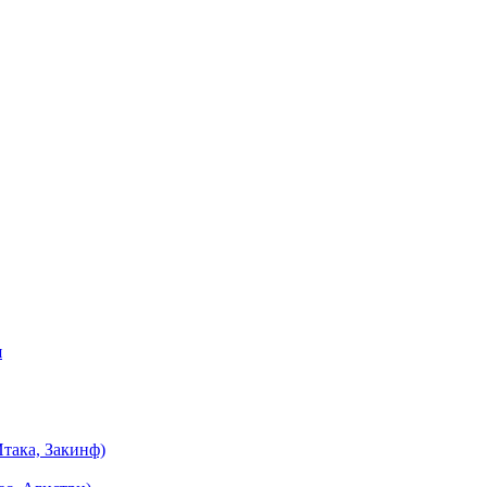
я
така, Закинф)