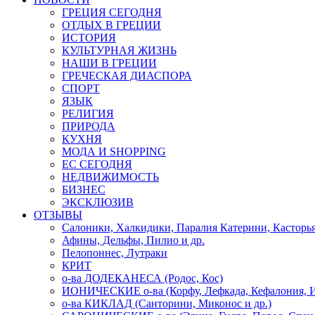
ГРЕЦИЯ СЕГОДНЯ
ОТДЫХ В ГРЕЦИИ
ИСТОРИЯ
КУЛЬТУРНАЯ ЖИЗНЬ
НАШИ В ГРЕЦИИ
ГРЕЧЕСКАЯ ДИАСПОРА
СПОРТ
ЯЗЫК
РЕЛИГИЯ
ПРИРОДА
КУХНЯ
МОДА И SHOPPING
ЕС СЕГОДНЯ
НЕДВИЖИМОСТЬ
БИЗНЕС
ЭКСКЛЮЗИВ
ОТЗЫВЫ
Салоники, Халкидики, Паралия Катерини, Касторь
Афины, Дельфы, Пилио и др.
Пелопоннес, Лутраки
КРИТ
о-ва ДОДЕКАНЕСА (Родос, Кос)
ИОНИЧЕСКИЕ о-ва (Корфу, Лефкада, Кефалония, И
о-ва КИКЛАД (Санторини, Миконос и др.)