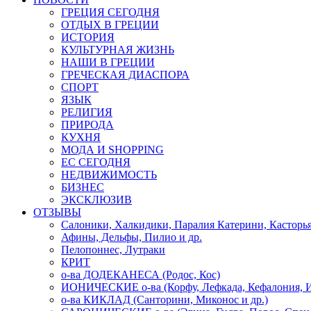
ГРЕЦИЯ СЕГОДНЯ
ОТДЫХ В ГРЕЦИИ
ИСТОРИЯ
КУЛЬТУРНАЯ ЖИЗНЬ
НАШИ В ГРЕЦИИ
ГРЕЧЕСКАЯ ДИАСПОРА
СПОРТ
ЯЗЫК
РЕЛИГИЯ
ПРИРОДА
КУХНЯ
МОДА И SHOPPING
ЕС СЕГОДНЯ
НЕДВИЖИМОСТЬ
БИЗНЕС
ЭКСКЛЮЗИВ
ОТЗЫВЫ
Салоники, Халкидики, Паралия Катерини, Касторь
Афины, Дельфы, Пилио и др.
Пелопоннес, Лутраки
КРИТ
о-ва ДОДЕКАНЕСА (Родос, Кос)
ИОНИЧЕСКИЕ о-ва (Корфу, Лефкада, Кефалония, И
о-ва КИКЛАД (Санторини, Миконос и др.)