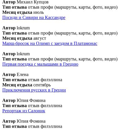
Автор
Михаил Купцов
Тип отзыва
отзыв профи (маршруты, карты, фото, видео)
Месяц отдыха
июль
Посиди и Сивири на Кассандре
Автор
lokrum
Тип отзыва
отзыв профи (маршруты, карты, фото, видео)
Месяц отдыха
август
Марш-бросок на Олимп с заездом в Платамонас
Автор
lokrum
Тип отзыва
отзыв профи (маршруты, карты, фото, видео)
Первая поездка с малышами в Грецию
Автор
Елена
Тип отзыва
отзыв филэллина
Месяц отдыха
сентябрь
Приключения русских в Греции
Автор
Юлия Фомина
Тип отзыва
отзыв филэллина
Репортаж из Салоник
Автор
Юлия Фомина
Тип отзыва
отзыв филэллина