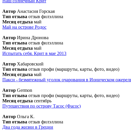
Наш солнечный Крит
Автор
Анастасия Горская
Тип отзыва
отзыв филэллина
Месяц отдыха
май
Май на острове Родос
Автор
Ирина Дронова
Тип отзыва
отзыв филэллина
Месяц отдыха
май
Испытать себя. Крит в мае 2013
Автор
Хабаровский
Тип отзыва
отзыв профи (маршруты, карты, фото, видео)
Месяц отдыха
май
Пакси - безмятежный уголок очарования в Ионическом ожерел
Автор
Germon
Тип отзыва
отзыв профи (маршруты, карты, фото, видео)
Месяц отдыха
сентябрь
Путешествия по острову Тасос (Фасос)
Автор
Ольга К.
Тип отзыва
отзыв филэллина
Два года жизни в Греции