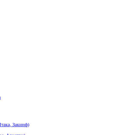
я
така, Закинф)