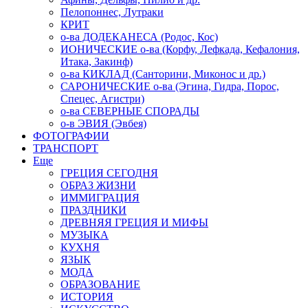
Пелопоннес, Лутраки
КРИТ
о-ва ДОДЕКАНЕСА (Родос, Кос)
ИОНИЧЕСКИЕ о-ва (Корфу, Лефкада, Кефалония,
Итака, Закинф)
о-ва КИКЛАД (Санторини, Миконос и др.)
САРОНИЧЕСКИЕ о-ва (Эгина, Гидра, Порос,
Спецес, Агистри)
о-ва СЕВЕРНЫЕ СПОРАДЫ
о-в ЭВИЯ (Эвбея)
ФОТОГРАФИИ
ТРАНСПОРТ
Еще
ГРЕЦИЯ СЕГОДНЯ
ОБРАЗ ЖИЗНИ
ИММИГРАЦИЯ
ПРАЗДНИКИ
ДРЕВНЯЯ ГРЕЦИЯ И МИФЫ
МУЗЫКА
КУХНЯ
ЯЗЫК
МОДА
ОБРАЗОВАНИЕ
ИСТОРИЯ