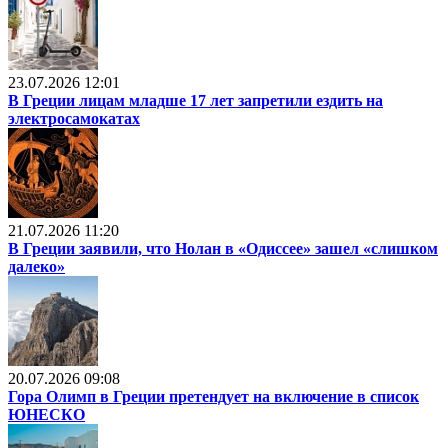
23.07.2026 12:01
В Греции лицам младше 17 лет запретили ездить на
электросамокатах
21.07.2026 11:20
В Греции заявили, что Нолан в «Одиссее» зашел «слишком
далеко»
20.07.2026 09:08
Гора Олимп в Греции претендует на включение в список
ЮНЕСКО