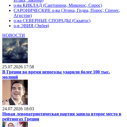
Итака, Закинф)
о-ва КИКЛАД (Санторини, Миконос, Сирос)
САРОНИЧЕСКИЕ о-ва (Эгина, Гидра, Порос, Спецес,
Агистри)
о-ва СЕВЕРНЫЕ СПОРАДЫ (Скьятос)
о-в ЭВИЯ (Эвбея)
НОВОСТИ
25.07.2026 17:58
В Греции во время непогоды ударили более 100 тыс.
молний
24.07.2026 18:03
Новая левопатриотическая партия заняла второе место в
рейтингах Греции