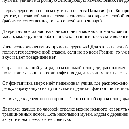
пути вы увидите огромную действующую каменоломню, где до
Первая деревня на нашем пути называется
Панагия
(т.е. Богор
центре, на главной улице слева расположена старая маслобойн
(работает, естественно, только с ноября по январь).
Двери там всегда настежь, никого нет и можно спокойно зайти
масло, мыло ручной работы и эксклюзивные тасосские вяленые
Интересно, что вялят их прямо на деревьях! Для этого перед с
пользуется заслуженной славой, если не во всей Греции, то уж 
вкус и цвет товарищей нет.
Справа от главной улицы, на маленькой площади, расположены
потешались – они заказали кофе и воды, а хозяин у них на гла
От фонтанчика вверх идёт пешеходная улица, где расположено 
речку, образующую на пути всякие прудики, фонтанчики и вод
На въезде в деревню со стороны Тасоса есть обзорная площадк
Двигаясь дальше по часовой стрелке можно немного свернуть с
традиционных домов. Есть небольшой музей. Рядом с деревней
августе и экстремалам не советую.