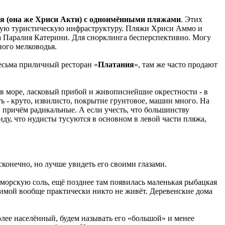
ья (она же Хриси Акти) с одноимёнными пляжами
. Этих
прочую туристическую инфраструктуру. Пляжи Хриси Аммо и
а Паралия Катерини. Для снорклинга бесперспективно. Могу
ного мелководья.
весьма приличный ресторан «
Платания
», там же часто продают
 в море, ласковый прибой и живописнейшие окрестности - в
ть - круто, извилисто, покрытие грунтовое, машин много. На
 причём радикальные. А если учесть, что большинству
иду, что нудисты тусуются в основном в левой части пляжа,
сконечно, но лучше увидеть его своими глазами.
морскую соль, ещё позднее там появилась маленькая рыбацкая
 зимой вообще практически никто не живёт. Деревенские дома
олее населённый, будем называть его «большой» и менее