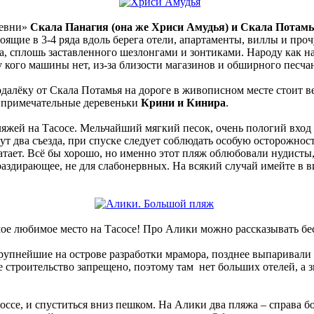
ревни»
Скала Панагия (она же Хриси Амудья) и Скала Потам
стоящие в 3-4 ряда вдоль берега отели, апартаменты, виллы и 
, сплошь заставленного шезлонгами и зонтиками. Народу как н
у кого машины нет, из-за близости магазинов и обширного песча
одалёку от Скала Потамья на дороге в живописном месте стоит 
 примечательные деревеньки
Крини и Кинира
.
ляжей на Тасосе. Мельчайший мягкий песок, очень пологий вход
дут два съезда, при спуске следует соблюдать особую осторожнос
тает. Всё бы хорошо, но именно этот пляж облюбовали нудисты,
ераздирающее, не для слабонервных. На всякий случай имейте в в
мое любимое место на Тасосе! Про Алики можно рассказывать бе
рупнейшие на острове разработки мрамора, позднее выпаривали 
е строительство запрещено, поэтому там нет больших отелей, а
оссе, и спуститься вниз пешком. На Алики два пляжа – справа б