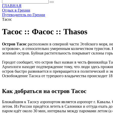
ГЛАВНАЯ
Отдых в Греции
Путеводитель по Греции
Тасос
Тасос :: Фасос :: Thasos
Остров Тасос
расположен в северной части Эгейского моря, не
островом», и относительно умеренным количеством туристов. Кр
зеленый остров. Буйная растительность покрывает склоны горы
Геродот сообщает, что остров был назван в честь финикийца Тас
Археологи находят подтверждение тому, что люди здесь прожива
остров быстро развивается и превращается в политический и эк
Освобождение Тасоса от турецкого владычества происходит 18 о
Как добраться на остров Тасос
Ближайшим к Тасосу аэропортом является аэропорт г. Кавалы.
летом. Из России придётся лететь в Салоники и оттуда ехать 
паром идёт около 30 мин, интервалы между паромами летом (а се