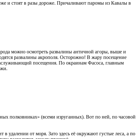
реже и стоят в разы дороже. Причаливают паромы из Кавалы в
города можно осмотреть развалины античной агоры, выше и
ходятся развалины акрополя. Осторожно! В жару посещение
, заслуживающий посещения. По окраинам Фасоса, главным
яжи.
ных полковниках» (всеми изруганных). Вот по ней, по часовой
 в удалении от моря. Зато здесь её окружают густые леса, а по