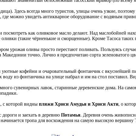
бывают знаменитый белоснежный тасосский мрамор (по всему м
одица). Здесь всегда много туристов, улицы очень узкие, поэтом
я, где можно увидеть антикварное оборудование с водяным прив
 и посмотреть как оливковое масло делают. Над маслобойней нах
 оливки (такие чёрненькие и сморщенные). Кроме Тасоса таких п
бором урожая оливы просто перестают поливать. Пользуясь случа
в Македонии точно. Лично я предпочитаю сорта зеленоватого цвет
 уютные кофейни и очаровательный фонтанчик с вкуснейшей пит
зах воду из фонтанчика на улице набрал и им на стол поставил. 
много сувенирных лавок, старинные деревенские дома. На самом
опадики.
а, с которой видны
пляжи Хриси Амудья и Хриси Акти
, о кото
 дороги и заехать в деревню
Потамья
. Деревня очень живописн
 начинается тропа для восхождения на самую высокую вершину 