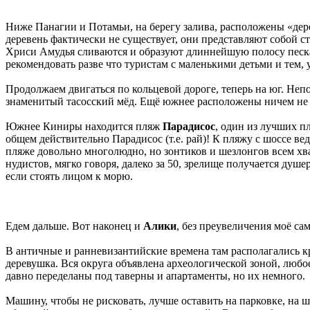
Ниже Панагии и Потамьи, на берегу залива, расположены «де
деревень фактически не существует, они представляют собой 
Хриси Амудья сливаются и образуют длиннейшую полосу песка
рекомендовать разве что туристам с маленькими детьми и тем, 
Продолжаем двигаться по кольцевой дороге, теперь на юг. Неп
знаменитый тасосский мёд. Ещё южнее расположены ничем не
Южнее Киниры находится пляж
Парадисос
, один из лучших п
общем действительно Парадисос (т.е. рай)! К пляжу с шоссе ве
пляже довольно многолюдно, но зонтиков и шезлонгов всем хва
нудистов, мягко говоря, далеко за 50, зрелище получается душ
если стоять лицом к морю.
Едем дальше. Вот наконец и
Алики
, без преувеличения моё са
В античные и ранневизантийские времена там располагались к
деревушка. Вся округа объявлена археологической зоной, любо
давно переделаны под таверны и апартаменты, но их немного.
Машину, чтобы не рисковать, лучше оставить на парковке, на ш