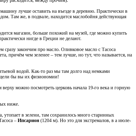
иру расходится, между прочим).
у машину лучше оставить на въезде в деревню. Практически в
одом. Там же, в подвале, находится маслобойня действующая
одится магазин, больше похожий на музей, где можно купить
рактически нигде в Греции не делают.
ем сразу закончим про масло. Оливковое масло с Тасоса
а, причём чем зеленее – тем лучше, но тут, что называется, на
ьевой водой. Как-то раз мы там долго над немками
Видели бы вы их физиономии!
 верху можно посмотреть церковь начала 19-го века и горную
рых ниже.
а, утопает в зелени, там сохранилось много старинных
Тасоса –
Ипсарион
(1204 м). Но это для экстремалов, в а июле-