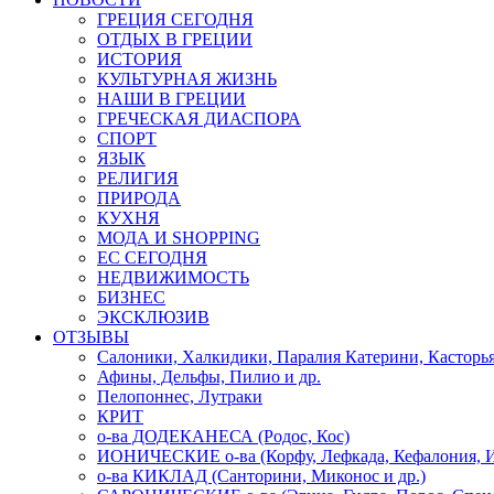
ГРЕЦИЯ СЕГОДНЯ
ОТДЫХ В ГРЕЦИИ
ИСТОРИЯ
КУЛЬТУРНАЯ ЖИЗНЬ
НАШИ В ГРЕЦИИ
ГРЕЧЕСКАЯ ДИАСПОРА
СПОРТ
ЯЗЫК
РЕЛИГИЯ
ПРИРОДА
КУХНЯ
МОДА И SHOPPING
ЕС СЕГОДНЯ
НЕДВИЖИМОСТЬ
БИЗНЕС
ЭКСКЛЮЗИВ
ОТЗЫВЫ
Салоники, Халкидики, Паралия Катерини, Касторь
Афины, Дельфы, Пилио и др.
Пелопоннес, Лутраки
КРИТ
о-ва ДОДЕКАНЕСА (Родос, Кос)
ИОНИЧЕСКИЕ о-ва (Корфу, Лефкада, Кефалония, И
о-ва КИКЛАД (Санторини, Миконос и др.)