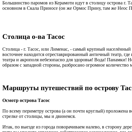
Большинство паромов из Керамоти идут в столицу острова г. Та
основном в Скала Приносе (он же Ормос Прину, там же Неос При
Столица о-ва Тасос
Столица - г. Тасос, или Лименас, - самый крупный населённый
восточнее находится отреставрированный античный театр, где 
театра и акрополя небезопасно для здоровья! Вода! Панамки!
образом с западной стороны, разбросано огромное количество 
Маршруты путешествий по острову Тас
Осмотр острова Тасос
По всему периметру острова (а он почти круглый) проложена в
стрелке от столицы, мы и двинемся.
Итак, по выезде из города поворачиваем налево, в сторону дере