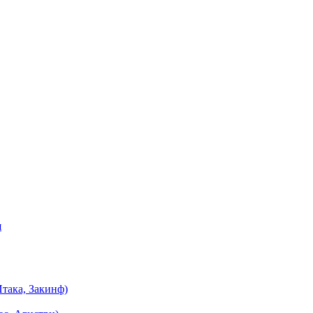
я
така, Закинф)