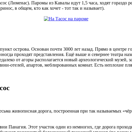
сос (Лименас). Паромы из Кавалы идут 1,5 часа, ходят гораздо 
нос, в общем, кто как хочет - тот так и называет).
 пункт острова. Основан почти 3000 лет назад. Прямо в центре 
иногда проходят представления. Ещё выше и севернее театра на
 Недалеко от агоры располагается новый археологический музей
мини-отелей, апартов, меблированных комнат. Есть неплохие пл
сос
есьма живописная дорога, построенная при так называемых «чёр
вни Панагия. Этот участок один из немногих, где дорога проходит