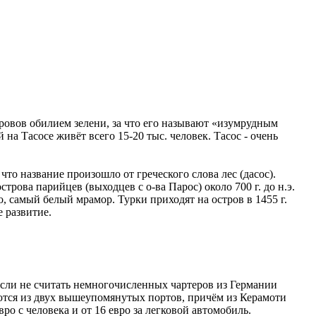
тровов обилием зелени, за что его называют «изумрудным
а Тасосе живёт всего 15-20 тыс. человек. Тасос - очень
что название произошло от греческого слова лес (дасос).
рова парийцев (выходцев с о-ва Парос) около 700 г. до н.э.
, самый белый мрамор. Турки приходят на остров в 1455 г.
е развитие.
сли не считать немногочисленных чартеров из Германии
яются из двух вышеупомянутых портов, причём из Керамоти
ро c человека и от 16 евро за легковой автомобиль.