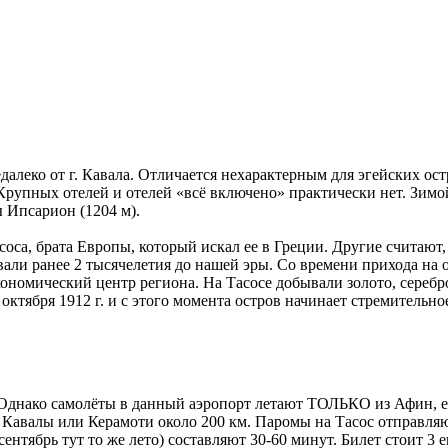
далеко от г. Кавала. Отличается нехарактерным для эгейских ос
упных отелей и отелей «всё включено» практически нет. Зимой н
 Ипсарион (1204 м).
оса, брата Европы, который искал ее в Греции. Другие считают, 
ли ранее 2 тысячелетия до нашей эры. Со времени прихода на ост
ономический центр региона. На Тасосе добывали золото, серебро
ктября 1912 г. и с этого момента остров начинает стремительно
 Однако самолёты в данный аэропорт летают ТОЛЬКО из Афин, е
до Кавалы или Керамоти около 200 км. Паромы на Тасос отправл
нтябрь тут то же лето) составляют 30-60 минут. Билет стоит 3 ев