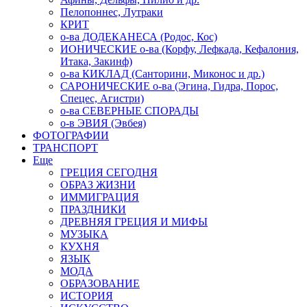
Пелопоннес, Лутраки
КРИТ
о-ва ДОДЕКАНЕСА (Родос, Кос)
ИОНИЧЕСКИЕ о-ва (Корфу, Лефкада, Кефалония,
Итака, Закинф)
о-ва КИКЛАД (Санторини, Миконос и др.)
САРОНИЧЕСКИЕ о-ва (Эгина, Гидра, Порос,
Спецес, Агистри)
о-ва СЕВЕРНЫЕ СПОРАДЫ
о-в ЭВИЯ (Эвбея)
ФОТОГРАФИИ
ТРАНСПОРТ
Еще
ГРЕЦИЯ СЕГОДНЯ
ОБРАЗ ЖИЗНИ
ИММИГРАЦИЯ
ПРАЗДНИКИ
ДРЕВНЯЯ ГРЕЦИЯ И МИФЫ
МУЗЫКА
КУХНЯ
ЯЗЫК
МОДА
ОБРАЗОВАНИЕ
ИСТОРИЯ