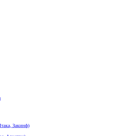
я
така, Закинф)