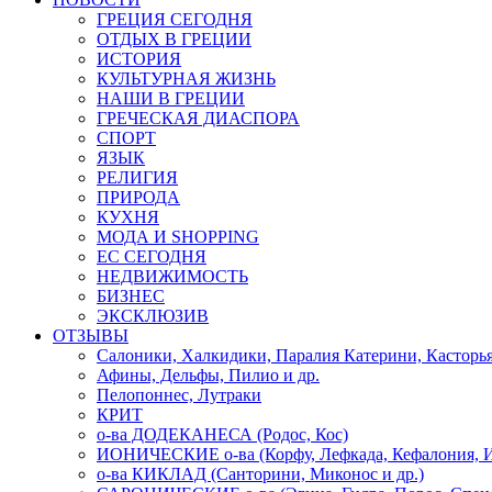
ГРЕЦИЯ СЕГОДНЯ
ОТДЫХ В ГРЕЦИИ
ИСТОРИЯ
КУЛЬТУРНАЯ ЖИЗНЬ
НАШИ В ГРЕЦИИ
ГРЕЧЕСКАЯ ДИАСПОРА
СПОРТ
ЯЗЫК
РЕЛИГИЯ
ПРИРОДА
КУХНЯ
МОДА И SHOPPING
ЕС СЕГОДНЯ
НЕДВИЖИМОСТЬ
БИЗНЕС
ЭКСКЛЮЗИВ
ОТЗЫВЫ
Салоники, Халкидики, Паралия Катерини, Касторь
Афины, Дельфы, Пилио и др.
Пелопоннес, Лутраки
КРИТ
о-ва ДОДЕКАНЕСА (Родос, Кос)
ИОНИЧЕСКИЕ о-ва (Корфу, Лефкада, Кефалония, И
о-ва КИКЛАД (Санторини, Миконос и др.)