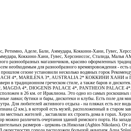
рная дорога, откуда открывается впечатляющий вид на морские просторы, остров Диа, а также традиционные прибрежные деревушки. Здесь, вдоль всей линии замечательного песчаного пляжа, расположилось множество таверн, ресторанчиков и магазинчиков. В Сталиде построено несколько высококлассных отелей и гостевых бунгало в национальном стиле, таких как Anthousa Beach 4*, Sunny Beach 3+*, ARIADNE BEACH 3* (Malia) Сразу за Сталидой начинается широко известный своими великолепными пляжами и веселой курортной жизнью поселок Малья. Малья - современный курортный поселок - находится в 34 км. от Ираклиона и в 8 км. от Херсониссоса. В ней есть все для приятного отдыха: песчаный пляж (один из самых красивых на Крите), многочисленные отели и рестораны, сувенирные магазины. Приятно остановиться в одном из небольших отелей Мальи (30-40 человек). В маленьких романтичных переулочках Мальи вы найдете греческие таверны с национальными критскими блюдами и закусками. На набережной находятся бары, рестораны, а также и клубы. Вокруг Мальи пролегает один из самых плодородных районов острова: яблочные сады, огороды, на которых выращивают овощи и специальный сорт маленьких, но очень сладких бананов. В 3 км. от Мальи находится археологический центр с руинами минойского дворца. Здесь расположились комфортабельные отели: MALIA PARK 5*, KERNOS 4*, SIRENS BEACH 4*, HIGH BEACH APART - OTEL 3+* Область ЛАССИТИ Курорты: Агиос Николаос, Элунда, Сисси Агиос Николаос (Agios Nikolaos) Своими названием город обязан маленькой византийской церкви Св. Николая с фресками 8-11 веков, расположенной на полуострове Лименас. Расположен этот городок в 68 км от Ираклиона, на северо-западном берегу самого большого и живописного залива Мирабелло. Без сомнения, это самый красивый прибрежный городок, выстроенный от залива, соединенного небольшим каналом с глубоким озером, вглубь гористой, буйно цветущей местности. В то же время это самый модный курорт острова, который называют "критским Сен-Тропе". Население его, составляющее 8 500 постоянных жителей, в летнее время возрастает до 30 000 человек. Вдоль горной дороги туристов поджидает множество таверн, кафе и ресторанов, по водной глади соленого озера ходят прогулочные катера, на пляжах все обустроено для активного отдыха, в небольшом живописном порту туристов ожидают для морских путешествий прогулочные кораблики а и яхты. С туристической точки зрения, Агиос Николаос - идеальный исходный пункт для многих экскурсий по острову. Рекомендуемые отели этой части побережья: MINOS BEACH HOTEL & BUNGALOWS 5*, SAINT NICOLS BAY 5*, CANDIA PARK VILLAGE 4*(апарт-отель), MIRAMARE 4*, HERMES 4*, CORAL 3*, APPOLON 2+* ЭЛУНДА (ELOUNDA) Древняя Элунда находится на побережье залива Элунда, в 11 км от г.Агиос Николаос, в 80 км от столицы и аэропорта. Город построен на месте древнегреческого города Олонте (одного из самых могущественных городов-государств древнего Крита) и состоит из двух частей: новой,современной, и старой, более традиционной (в ней проживает всего 600 человек). Часть древней Олонте сегодня затоплена из-за поднявшегося уровня воды, а руины города просматриваются сквозь прозрачные воды залива. Элунда, в прошлом большое рыбацкое селение, удачно расположена напротив входа в красивый залив и ряда островов. Один из этих островов -Спиналонга - издревле служил крепостью-фортом и обладает богатой историей. Летом экскурсионные катера ежечасно отходят из порта Элунды в сторону знаменитого островка, отделенного от суши узк