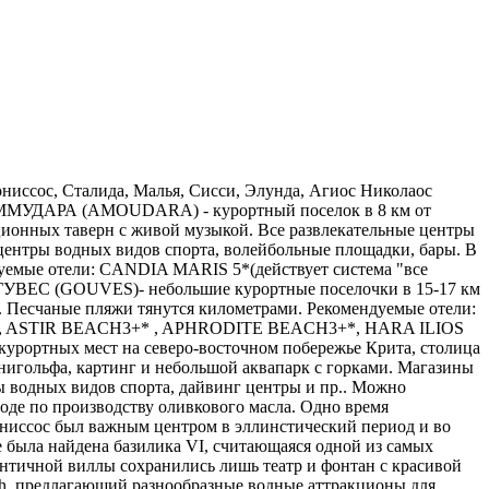
им неглубоким каналом. Красивый мост соединяет образовавшийся напротив Элунды полуостров с основной частью Крита в том месте, где стоит отреставрированная средневековая мельница, в которой сегодня располагается бар. Элунда - один из важнейших туристических центров восточной части Крита: здесь расположены комфортабельные роскошные отели, многочисленные кафе и рестораны, множество магазинчиков и сувенирных лавочек. Лучшие отели этой части побережья: ELOUNDA BEACH 5*, PORTO ELOUNDA MARE 5*, ELOUNDA MARE 5*, ELOUNDA BAY 5*, ELOUNDA BLUE BAY 3*, ARISTEA 2* СИССИ (SISSI) Небольшая курортная деревушка, расположенная на границе областей Ираклион и Лассити, в 43 км от столицы, вдоль огромного прекрасного песчаного пляжа. Прекрасный вид на море и близко подступающие к побережью горы делают это тихое спокойное местечко незабываемо прекрасным. Созданный природой каменный мол отделяет море от небольшого залива, где расположился порт с его рыбацкими и туристическими катерами. Рядом, прямо на скалистых утесах, до глубокой ночи светятся разноцветные огоньки множества традиционных таверн, где подают национальные блюда, в том числе и свежевыловленную местными рыбаками рыбу. Здесь находится отель KALIMERA KRITI 5* -один из лучших отелей Крита и самый большой по размерам своей территории. Северо-западное побережье Область Ретимно Курорты: Бали, Аделе, город Ретимно, Гергиуполис. Ретимно (Rethymno) Эта область, расположенная между самими высокими горными хребтами Крита, славится своими великолепными пляжами (16 км широких песчаных пляжей). Столица - город Ретимно- равноудалена от самых крупных центров (и аэропортов) острова - Ираклиона и Ханьи (примерно на 65 км). В этом красивом древнем городе с богатой историей очень хорошо сохранились венецианские строения и турецкие мечети, придающие городу восточный стиль. Рядом с крепостью 16 века открыт археологический музей, в старом городе сохранилось множество интересных достопримечательностей. Ретимно - единственный город Крита, обладающий собственным песчаным пляжем. Рекомендуемые отели в городе Ретимно: THEARTEMIS PALACE 4*, PORTO RETHYMNO 4*, BIO APART-HOTEL 4*, KRITI BEACH 3+* Аделе (Adele) Всего в 5-8 км на восток от шумного города Ретимно расположилось несколько тихих маленьких курортных поселочков, один из которых - Аделе. Здесь множество магазинчиков и живописных таверн в традиционном греческом стиле. Широкие чистые песчаные пляжи тянутся километрами. Рекомендуемые отели вблизи г.Ретимно: RETHYMNA BEACH 5* (GRECOTEL), CRETA PALACE 5*(GRECOTEL), RETHYMNA PALACE 4+*, EL GRECO 4* (GRECOTEL), EVA BAY 4*, ORION 3*, 0DYSSIA BEACH 3* в 18 км восточнее Ретимно находятся два прекрасных отеля всемирноизвестной системы IBEROSTAR. Уютные песчаные бухточки среди живописных скал привлекают любителей романтического отдыха. IBEROSTAR CRETA PANORAMA 4+*(действует система "ВСЕ ВКЛЮЧЕНО") IBEROSTAR CRETA MARINE 4+ (открыт в прошлом сезоне). БАЛИ (BALI) Небольшой уютный поселок в 30 км западнее Ираклиона. Пожалуй, одно из самых живописных мест острова: крутые скалы с гротами,откуда открываются