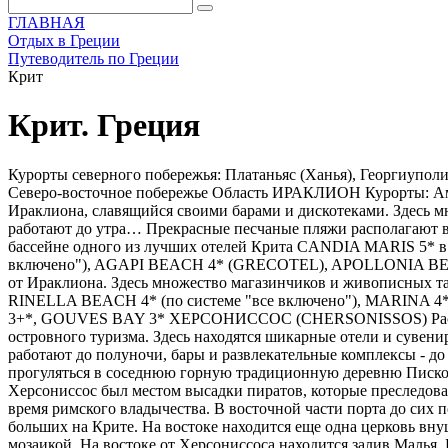
ГЛАВНАЯ
Отдых в Греции
Путеводитель по Греции
Крит
Крит. Греция
Курорты северного побережья: Платаньяс (Ханья), Георгиуполис, Ретимно, Аделе, Бали, Аммудара, Коккини-Хани, Гувес, Херсониссос, Сталида, Малья, Сисси, Элунда, Агиос Николаос Северо-восточное побережье Область ИРАКЛИОН Курорты: Аммудара, Коккини-Хани, Гувес, Херсониссос, Сталида, Малья АММУДАРА (AMOUDARA) - курортный поселок в 8 км от Ираклиона, славящийся своими барами и дискотеками. Здесь много разнообразных магазинчиков, красиво оформленных традиционных таверн с живой музыкой. Все развлекательные центры работают до утра… Прекрасные песчаные пляжи располагают всем необходимым для разнообразного времяпровождения - есть центры водных видов спорта, волейбольные площадки, бары. В бассейне одного из лучших отелей Крита CANDIA MARIS 5* в прошлом сезоне установили несколько водяных горок Рекомендуемые отели: CANDIA MARIS 5*(действует система "все включено"), AGAPI BEACH 4* (GRECOTEL), APOLLONIA BEACH 4*, MARILENA 3*, AUSTRALIA 2* КОККИНИ ХАНИ и ГУВЕС (GOUVES)- небольшие курортные поселочки в 15-17 км от Ираклиона. Здесь множество магазинчиков и живописных таверн в традиционном греческом стиле, а также баров и дискотек. Песчаные пляжи тянутся километрами. Рекомендуемые отели: RINELLA BEACH 4* (по системе "все включено"), MARINA 4*, MAGDA 4*, DIOGENIS PALACE 4*, PANTHEON PALACE 4*, ASTIR BEACH3+* , APHRODITE BEACH3+*, HARA ILIOS 3+*, GOUVES BAY 3* ХЕРСОНИССОС (CHERSONISSOS) Расположен в 26 км. от Ираклиона. Это одно из самых роскошных курортных мест на северо-восточном побережье Крита, столица островного туризма. Здесь находятся шикарные отели и сувенирные лавки; бутики и бары, дискотеки и клубы. Есть поле для минигольфа, картинг и небольшой аквапарк с горками. Магазины работают до полуночи, бары и развлекательные комплексы - до утра. Для любителей активного отдыха - на пляжах есть все виды водных видов спорта, дайвинг центры и пр.. Можно прогуляться в соседнюю горную традиционную деревню Пископиана (2 км.), в которой есть музей, расположенный в старом заводе по производству оливкового масла. Одно время Херсониссос был местом высадки пиратов, которые преследовали местных жителей , заставляли их строить дома в горах. Херсониссос был важным центром в эллинстический период и во время римского владычества. В восточной части порта до сих пор можно различить очертания зданий римского порта. На западе была найдена базилика VI, считающаяся одной из самых больших на Крите. На востоке находится еще одна церковь внушительных размеров - церковь св.Николая (Аghios Nikolaos). От античной виллы сохранились лишь театр и фонтан с красивой мозаикой. На востоке от Херсониссоса находится залив Малья. В окрестностях города расположен большой аквапарк Aqua Splash, предлагающий разнообразные водные аттракционы для детей и взрослых. Рекомендуемые отели в Херсониссосе: CRETA MARIS 5*, SILVA MARIS 4*, HERSONISSOS MARIS 4*, GOLDEN BEACH 3+*, EVELIN BEACH 3+*, ERI BEACH 3+*, MARI-KRISTIN 3*, PELA-MARIA 2+*, NIKI BEACH 2*. отели, расположенные вблизи Херсониссоса (2 км западнее), в поселке Аниссарас: KNOSSOS ROYAL VILLAGE 5*, ROYAL MARE VILLAGE 5*, ANNABELLE VILLAGE 5*, CRETAN VILLAGE 4+*, SERITA BEACH 4* СТАЛИДА и МАЛЬЯ (Stalida) Всего в двух километрах от Херсониссоса вдоль побережья - и вы окажетесь в чудном курортном местечке Сталида (другое название - Сталис (Stalis), расположенном на берегу уютной бухты Малья. От Ираклиона на протяжении 28 км. сюда ведет живописная го