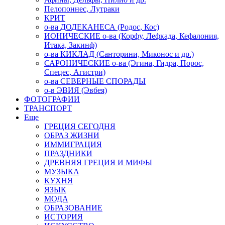
Пелопоннес, Лутраки
КРИТ
о-ва ДОДЕКАНЕСА (Родос, Кос)
ИОНИЧЕСКИЕ о-ва (Корфу, Лефкада, Кефалония,
Итака, Закинф)
о-ва КИКЛАД (Санторини, Миконос и др.)
САРОНИЧЕСКИЕ о-ва (Эгина, Гидра, Порос,
Спецес, Агистри)
о-ва СЕВЕРНЫЕ СПОРАДЫ
о-в ЭВИЯ (Эвбея)
ФОТОГРАФИИ
ТРАНСПОРТ
Еще
ГРЕЦИЯ СЕГОДНЯ
ОБРАЗ ЖИЗНИ
ИММИГРАЦИЯ
ПРАЗДНИКИ
ДРЕВНЯЯ ГРЕЦИЯ И МИФЫ
МУЗЫКА
КУХНЯ
ЯЗЫК
МОДА
ОБРАЗОВАНИЕ
ИСТОРИЯ