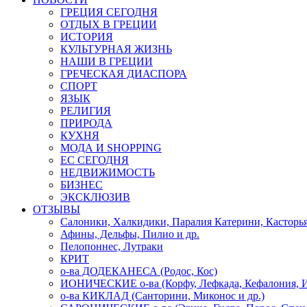
ГРЕЦИЯ СЕГОДНЯ
ОТДЫХ В ГРЕЦИИ
ИСТОРИЯ
КУЛЬТУРНАЯ ЖИЗНЬ
НАШИ В ГРЕЦИИ
ГРЕЧЕСКАЯ ДИАСПОРА
СПОРТ
ЯЗЫК
РЕЛИГИЯ
ПРИРОДА
КУХНЯ
МОДА И SHOPPING
ЕС СЕГОДНЯ
НЕДВИЖИМОСТЬ
БИЗНЕС
ЭКСКЛЮЗИВ
ОТЗЫВЫ
Салоники, Халкидики, Паралия Катерини, Касторь
Афины, Дельфы, Пилио и др.
Пелопоннес, Лутраки
КРИТ
о-ва ДОДЕКАНЕСА (Родос, Кос)
ИОНИЧЕСКИЕ о-ва (Корфу, Лефкада, Кефалония, И
о-ва КИКЛАД (Санторини, Миконос и др.)