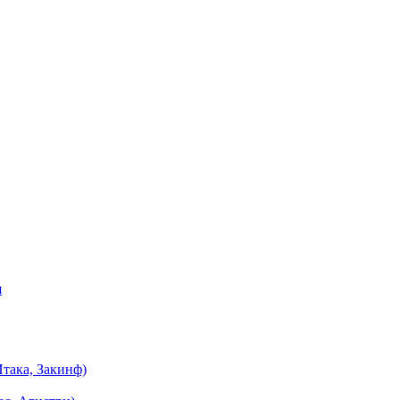
я
така, Закинф)