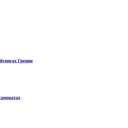
ейтингах Греции
осамокатах