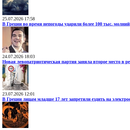
25.07.2026 17:58
В Греции во время непогоды ударили более 100 тыс. молний
24.07.2026 18:03
Новая левопатриотическая партия заняла второе место в р
23.07.2026 12:01
В Греции лицам младше 17 лет запретили ездить на электр