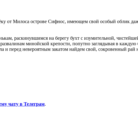
лёку от Милоса острове Сифнос, имеющем свой особый облик да
ькам, раскинувшимся на берегу бухт с изумительной, чистейшей 
 к развалинам минойской крепости, попутно заглядывая в кажд
 и перед невероятным закатом найдем свой, сокровенный рай н
ему чату в Телеграм
.