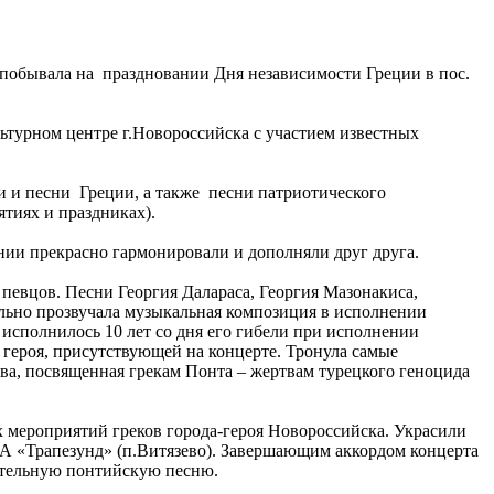
 побывала на праздновании Дня независимости Греции в пос.
льтурном центре г.Новороссийска с участием известных
и песни Греции, а также песни патриотического
ятиях и праздниках).
ии прекрасно гармонировали и дополняли друг друга.
певцов. Песни Георгия Далараса, Георгия Мазонакиса,
ельно прозвучала музыкальная композиция в исполнении
а исполнилось 10 лет со дня его гибели при исполнении
 героя, присутствующей на концерте. Тронула самые
а, посвященная грекам Понта – жертвам турецкого геноцида
мероприятий греков города-героя Новороссийска. Украсили
А «Трапезунд» (п.Витязево). Завершающим аккордом концерта
ательную понтийскую песню.