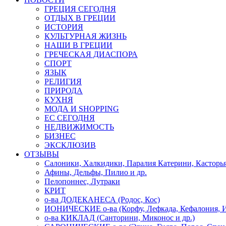
ГРЕЦИЯ СЕГОДНЯ
ОТДЫХ В ГРЕЦИИ
ИСТОРИЯ
КУЛЬТУРНАЯ ЖИЗНЬ
НАШИ В ГРЕЦИИ
ГРЕЧЕСКАЯ ДИАСПОРА
СПОРТ
ЯЗЫК
РЕЛИГИЯ
ПРИРОДА
КУХНЯ
МОДА И SHOPPING
ЕС СЕГОДНЯ
НЕДВИЖИМОСТЬ
БИЗНЕС
ЭКСКЛЮЗИВ
ОТЗЫВЫ
Салоники, Халкидики, Паралия Катерини, Касторь
Афины, Дельфы, Пилио и др.
Пелопоннес, Лутраки
КРИТ
о-ва ДОДЕКАНЕСА (Родос, Кос)
ИОНИЧЕСКИЕ о-ва (Корфу, Лефкада, Кефалония, И
о-ва КИКЛАД (Санторини, Миконос и др.)