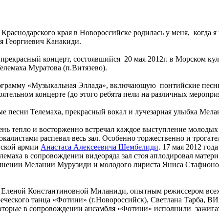
Краснодарского края в Новороссийске родилась у меня, когда я
я Георгиевич Канакиди.
я прекрасный концерт, состоявшийся 20 мая 2012г. в Морском ку
елемаха Муратова (п.Витязево).
ограмму «Музыкальная Эллада», включающую понтийские песни 
ятельном концерте (до этого ребята пели на различных меропри
 песни Телемаха, прекрасный вокал и лучезарная улыбка Мелан
ень тепло и восторженно встречал каждое выступление молодых 
окалистами распевал весь зал. Особенно торжественно и трогат
йской армии
Анастаса Алексеевича Шембелиди
. 17 мая 2012 год
лемаха в сопровождении видеоряда зал стоя аплодировал матери
лнении Мелании Мурузиди и молодого лириста Яниса Стафионов
 Еленой Константиновной Миланиди, опытным режиссером всех 
ческого танца «Фотини» (г.Новороссийск), Светлана Тарба, ВИ
которые в сопровождении ансамбля «Фотини» исполнили зажиг