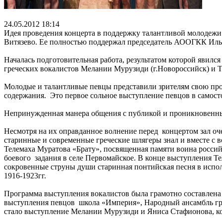
24.05.2012 18:14
Идея проведения концерта в поддержку талантливой молодежи 
Витязево. Ее полностью поддержал председатель АООГКК Иль
Началась подготовительная работа, результатом которой явилс
греческих вокалистов Мелании Мурузиди (г.Новороссийск) и Т
Молодые и талантливые певцы представили зрителям свою пр
содержания. Это первое сольное выступление певцов в самосто
Непринужденная манера общения с публикой и проникновенные
Несмотря на их оправданное волнение перед концертом зал оч
старинные и современные греческие шлягеры знал и вместе с в
Телемаха Муратова «Брату», посвященная памяти воина росси
боевого задания в селе Первомайское. В конце выступления Те
сокровенные струны души старинная понтийская песня в испо
1916-1923гг.
Программа выступления вокалистов была грамотно составлена
выступления певцов школа «Империя», Народный ансамбль гре
стало выступление Мелании Мурузиди и Яниса Стафионова, 