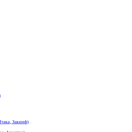
я
така, Закинф)