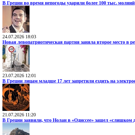
В Греции во время непогоды ударили более 100 тыс. молний
24.07.2026 18:03
Новая левопатриотическая партия заняла второе место в р
23.07.2026 12:01
В Греции лицам младше 17 лет запретили ездить на электр
21.07.2026 11:20
В Греции заявили, что Нолан в «Одиссее» зашел «слишком 