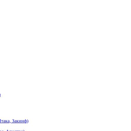
я
така, Закинф)