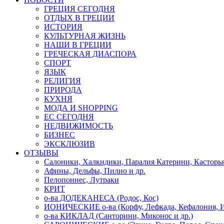
ГРЕЦИЯ СЕГОДНЯ
ОТДЫХ В ГРЕЦИИ
ИСТОРИЯ
КУЛЬТУРНАЯ ЖИЗНЬ
НАШИ В ГРЕЦИИ
ГРЕЧЕСКАЯ ДИАСПОРА
СПОРТ
ЯЗЫК
РЕЛИГИЯ
ПРИРОДА
КУХНЯ
МОДА И SHOPPING
ЕС СЕГОДНЯ
НЕДВИЖИМОСТЬ
БИЗНЕС
ЭКСКЛЮЗИВ
ОТЗЫВЫ
Салоники, Халкидики, Паралия Катерини, Касторь
Афины, Дельфы, Пилио и др.
Пелопоннес, Лутраки
КРИТ
о-ва ДОДЕКАНЕСА (Родос, Кос)
ИОНИЧЕСКИЕ о-ва (Корфу, Лефкада, Кефалония, И
о-ва КИКЛАД (Санторини, Миконос и др.)