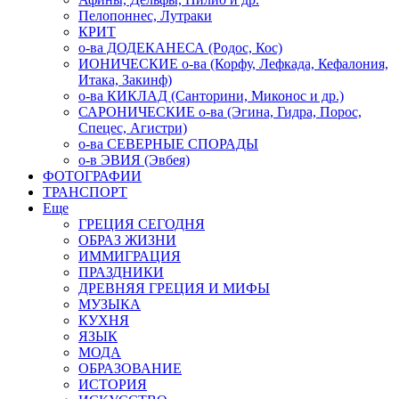
Пелопоннес, Лутраки
КРИТ
о-ва ДОДЕКАНЕСА (Родос, Кос)
ИОНИЧЕСКИЕ о-ва (Корфу, Лефкада, Кефалония,
Итака, Закинф)
о-ва КИКЛАД (Санторини, Миконос и др.)
САРОНИЧЕСКИЕ о-ва (Эгина, Гидра, Порос,
Спецес, Агистри)
о-ва СЕВЕРНЫЕ СПОРАДЫ
о-в ЭВИЯ (Эвбея)
ФОТОГРАФИИ
ТРАНСПОРТ
Еще
ГРЕЦИЯ СЕГОДНЯ
ОБРАЗ ЖИЗНИ
ИММИГРАЦИЯ
ПРАЗДНИКИ
ДРЕВНЯЯ ГРЕЦИЯ И МИФЫ
МУЗЫКА
КУХНЯ
ЯЗЫК
МОДА
ОБРАЗОВАНИЕ
ИСТОРИЯ