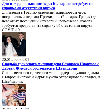
Для въезда на машине через Болгарию потребуется
справка об отсутствии вируса
Для въезда в Грецию наземным транспортом через
пограничный переход Промахонас (Болгария-Греция) для
неважных посещений категории "non-essential reasons"
требуется предоставить справку об отсутствии вируса
COVID-19
20.01.2020 09:01
Свадьба греческого миллиардера Ставроса Ниархоса с
Дарьей Жуковой состоялась в Швейцарии
Сын известного греческого миллиардера и судовладельца
Ставрос Ниархос и Дарья Жукова отпраздновали свадьбу в
Швейцарии.