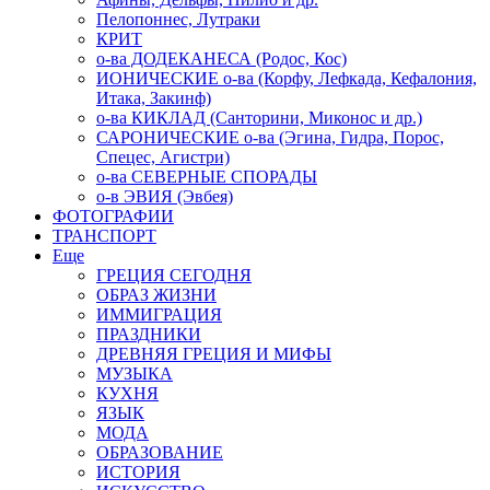
Пелопоннес, Лутраки
КРИТ
о-ва ДОДЕКАНЕСА (Родос, Кос)
ИОНИЧЕСКИЕ о-ва (Корфу, Лефкада, Кефалония,
Итака, Закинф)
о-ва КИКЛАД (Санторини, Миконос и др.)
САРОНИЧЕСКИЕ о-ва (Эгина, Гидра, Порос,
Спецес, Агистри)
о-ва СЕВЕРНЫЕ СПОРАДЫ
о-в ЭВИЯ (Эвбея)
ФОТОГРАФИИ
ТРАНСПОРТ
Еще
ГРЕЦИЯ СЕГОДНЯ
ОБРАЗ ЖИЗНИ
ИММИГРАЦИЯ
ПРАЗДНИКИ
ДРЕВНЯЯ ГРЕЦИЯ И МИФЫ
МУЗЫКА
КУХНЯ
ЯЗЫК
МОДА
ОБРАЗОВАНИЕ
ИСТОРИЯ