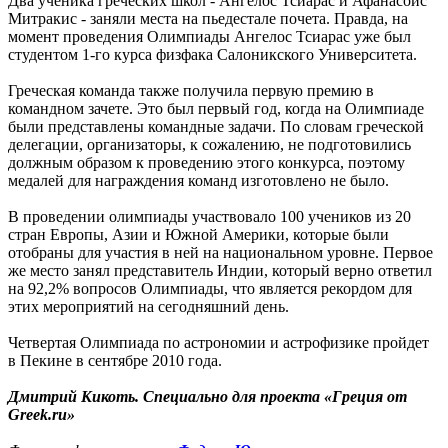
Два ученика греческих школ - Ангелос Тсиарас и Афанасоис
Митракис - заняли места на пьедестале почета. Правда, на
момент проведения Олимпиады Ангелос Тсиарас уже был
студентом 1-го курса физфака Салоникского Университета.
Греческая команда также получила первую премию в
командном зачете. Это был первый год, когда на Олимпиаде
были представлены командные задачи. По словам греческой
делегации, организаторы, к сожалению, не подготовились
должным образом к проведению этого конкурса, поэтому
медалей для награждения команд изготовлено не было.
В проведении олимпиады участвовало 100 учеников из 20
стран Европы, Азии и Южной Америки, которые были
отобраны для участия в ней на национальном уровне. Первое
же место занял представитель Индии, который верно ответил
на 92,2% вопросов Олимпиады, что является рекордом для
этих мероприятий на сегодняшний день.
Четвертая Олимпиада по астрономии и астрофизике пройдет
в Пекине в сентябре 2010 года.
Дмитрий Кикоть. Специально для проекта «Греция от
Greek.ru»