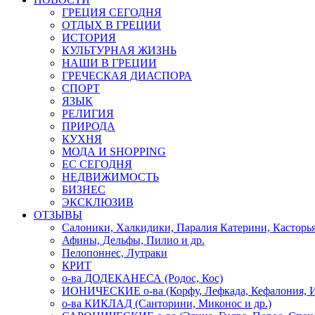
ГРЕЦИЯ СЕГОДНЯ
ОТДЫХ В ГРЕЦИИ
ИСТОРИЯ
КУЛЬТУРНАЯ ЖИЗНЬ
НАШИ В ГРЕЦИИ
ГРЕЧЕСКАЯ ДИАСПОРА
СПОРТ
ЯЗЫК
РЕЛИГИЯ
ПРИРОДА
КУХНЯ
МОДА И SHOPPING
ЕС СЕГОДНЯ
НЕДВИЖИМОСТЬ
БИЗНЕС
ЭКСКЛЮЗИВ
ОТЗЫВЫ
Салоники, Халкидики, Паралия Катерини, Касторь
Афины, Дельфы, Пилио и др.
Пелопоннес, Лутраки
КРИТ
о-ва ДОДЕКАНЕСА (Родос, Кос)
ИОНИЧЕСКИЕ о-ва (Корфу, Лефкада, Кефалония, И
о-ва КИКЛАД (Санторини, Миконос и др.)