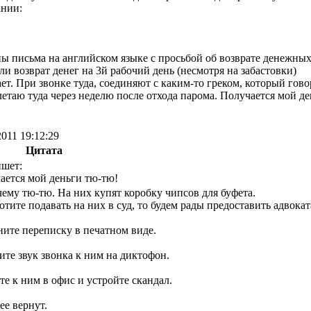
ании:
ы письма на английском языке с просьбой об возврате денежных
 возврат денег на 3й рабочий день (несмотря на забастовки)
т. При звонке туда, соединяют с каким-то греком, который гово
летаю туда через неделю после отхода парома. Получается мой д
2011 19:12:29
Цитата
ишет:
ается мой деньги тю-тю!
ему тю-тю. На них купят коробку чипсов для буфета.
отите подавать на них в суд, то будем рады предоставить адвокат
ите переписку в печатном виде.
те звук звонка к ним на диктофон.
е к ним в офис и устройте скандал.
ее вернут.