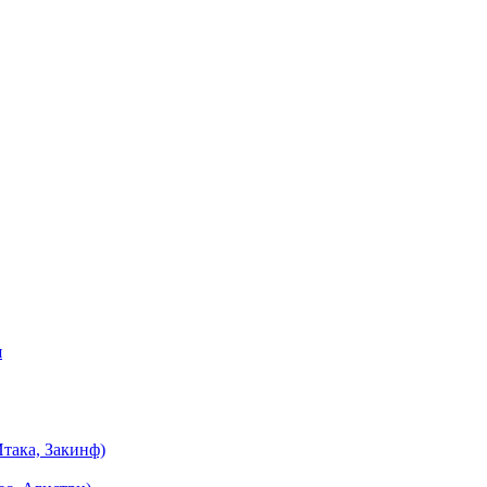
я
така, Закинф)