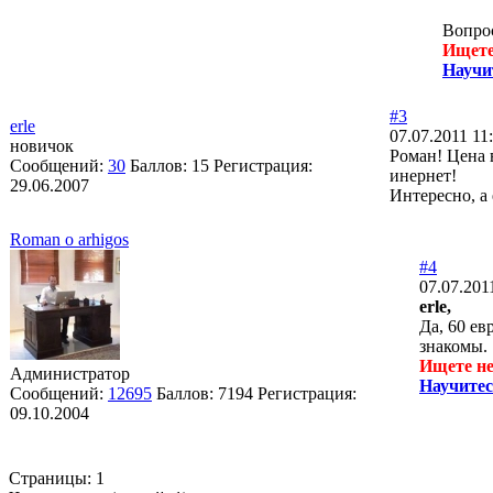
Вопрос
Ищете
Научи
#3
erle
07.07.2011 11
новичок
Роман! Цена в
Сообщений:
30
Баллов:
15
Регистрация:
инернет!
29.06.2007
Интересно, а
Roman o arhigos
#4
07.07.201
erle,
Да, 60 ев
знакомы.
Ищете не
Администратор
Научитес
Сообщений:
12695
Баллов:
7194
Регистрация:
09.10.2004
Страницы:
1