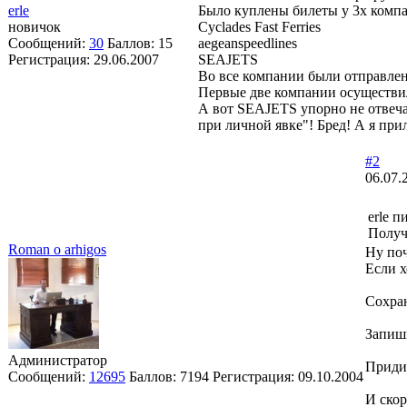
erle
Было куплены билеты у 3х комп
новичок
Cyclades Fast Ferries
Сообщений:
30
Баллов:
15
aegeanspeedlines
Регистрация:
29.06.2007
SEAJETS
Во все компании были отправлен
Первые две компании осуществили
А вот SEAJETS упорно не отвечае
при личной явке"! Бред! А я при
#2
06.07.
erle п
Получ
Roman o arhigos
Ну поч
Если х
Сохран
Запиши
Администратор
Придит
Сообщений:
12695
Баллов:
7194
Регистрация:
09.10.2004
И скор