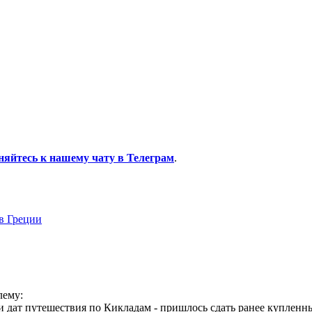
няйтесь к нашему чату в Телеграм
.
 Греции
лему:
и дат путешествия по Кикладам - пришлось сдать ранее купленны