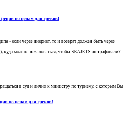
Греции по ценам для греков!
ипа - если через инернет, то и возврат должен быть через
й), куда можно пожаловаться, чтобы SEAJETS оштрафовали?
обращаться в суд и лично к министру по туризму, с которым Вы
ции по ценам для греков!