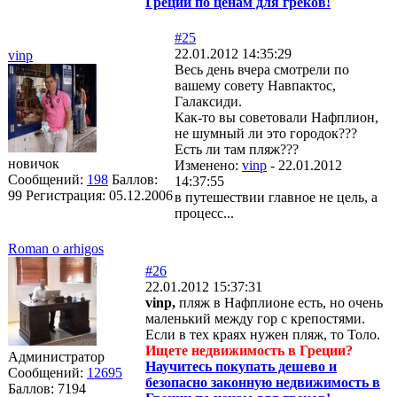
Греции по ценам для греков!
#25
22.01.2012 14:35:29
vinp
Весь день вчера смотрели по
вашему совету Навпактос,
Галаксиди.
Как-то вы советовали Нафплион,
не шумный ли это городок???
Есть ли там пляж???
новичок
Изменено:
vinp
-
22.01.2012
Сообщений:
198
Баллов:
14:37:55
99
Регистрация:
05.12.2006
в путешествии главное не цель, а
процесс...
Roman o arhigos
#26
22.01.2012 15:37:31
vinp,
пляж в Нафплионе есть, но очень
маленький между гор с крепостями.
Если в тех краях нужен пляж, то Толо.
Ищете недвижимость в Греции?
Администратор
Научитесь покупать дешево и
Сообщений:
12695
безопасно законную недвижимость в
Баллов:
7194