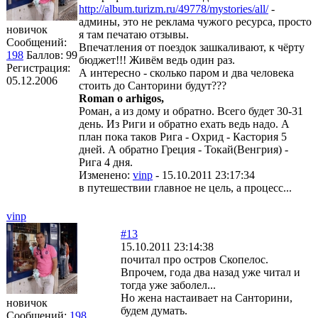
http://album.turizm.ru/49778/mystories/all/
-
админы, это не реклама чужого ресурса, просто
новичок
я там печатаю отзывы.
Сообщений:
Впечатления от поездок зашкаливают, к чёрту
198
Баллов:
99
бюджет!!! Живём ведь один раз.
Регистрация:
А интересно - сколько паром и два человека
05.12.2006
стоить до Санторини будут???
Roman o arhigos,
Роман, а из дому и обратно. Всего будет 30-31
день. Из Риги и обратно ехать ведь надо. А
план пока таков Рига - Охрид - Кастория 5
дней. А обратно Греция - Токай(Венгрия) -
Рига 4 дня.
Изменено:
vinp
-
15.10.2011 23:17:34
в путешествии главное не цель, а процесс...
vinp
#13
15.10.2011 23:14:38
почитал про остров Скопелос.
Впрочем, года два назад уже читал и
тогда уже заболел...
Но жена настаивает на Санторини,
новичок
будем думать.
Сообщений:
198