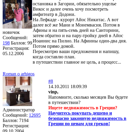
остановка в Загории, обязательно ущелье
Викос и далее очень хочу посмотреть
амфитеатр в Додони.
На Лефкаде - курорт Айос Никитас. А вот
далее всё же Мани и Монемвасия. Потом в
Афины и на пять-семь дней на Санторини,
новичок
затем обратно и на пару-тройку дней в Айос
Сообщений:
Иоаннис на Пилио. На Афиины один-два дня.
198
Баллов:
99
Потом прямо домой.
Регистрация:
Пересмотрю ваши предложения и напишу,
05.12.2006
когда составлю план.
в путешествии главное не цель, а процесс...
Roman o arhigos
#8
14.10.2011 18:09:39
vinp,
Напомните, сколько месяцев Вы будете
в путешествии?
Ищете недвижимость в Греции?
Администратор
Научитесь покупать дешево и
Сообщений:
12695
безопасно законную недвижимость в
Баллов:
7194
Греции по ценам для греков!
Регистрация:
09.10.2004