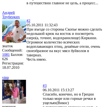
в путешествии главное не цель, а процесс...
Андрей
Трубецких
#2
05.10.2011 11:32:43
При въезде со стороны Скопье можно сделать
недольшой крюк на восток и посмотреть
озеро(а, точнее, водохранилище) Киркини.
Огромное количество всяческих
знаток
водоплавающих птиц, дешёвые отели, очень
Сообщений:
своеобразное на вкус мясо буйволов в
1081
Баллов:
тавернах.
626
Честь имею.
Регистрация:
18.07.2010
vinp
#3
06.10.2011 15:13:27
Спасибо, конечно, но в Греции
только море или горные речки в
ущельях(Викос)
новичок