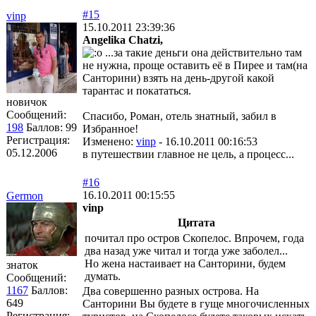
#15
vinp
15.10.2011 23:39:36
Angelika Chatzi,
...за такие деньги она действительно там
не нужна, проще оставить её в Пирее и там(на
Санторини) взять на день-другой какой
тарантас и покататься.
новичок
Сообщений:
Спасибо, Роман, отель знатный, забил в
198
Баллов:
99
Избранное!
Регистрация:
Изменено:
vinp
-
16.10.2011 00:16:53
05.12.2006
в путешествии главное не цель, а процесс...
#16
16.10.2011 00:15:55
Germon
vinp
Цитата
почитал про остров Скопелос. Впрочем, года
два назад уже читал и тогда уже заболел...
Но жена настаивает на Санторини, будем
знаток
думать.
Сообщений:
1167
Баллов:
Два совершенно разных острова. На
649
Санторини Вы будете в гуще многочисленных
Регистрация: