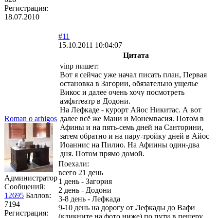
Регистрация:
18.07.2010
#11
15.10.2011 10:04:07
Цитата
vinp пишет:
Вот я сейчас уже начал писать план, Первая
остановка в Загории, обязательно ущелье
Викос и далее очень хочу посмотреть
амфитеатр в Додони.
На Лефкаде - курорт Айос Никитас. А вот
Roman o arhigos
далее всё же Мани и Монемвасия. Потом в
Афины и на пять-семь дней на Санторини,
затем обратно и на пару-тройку дней в Айос
Иоаннис на Пилио. На Афиины один-два
дня. Потом прямо домой.
Поехали:
всего 21 день
Администратор
1 день - Загория
Сообщений:
2 день - Додони
12695
Баллов:
3-8 день - Лефкада
7194
9-10 день на дорогу от Лефкады до Вафи
Регистрация:
(кликните на фото ниже) по пути в пещеру