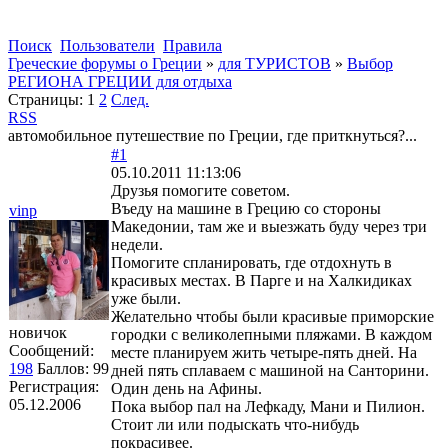
Поиск
Пользователи
Правила
Греческие форумы о Греции
»
для ТУРИСТОВ
»
Выбор
РЕГИОНА ГРЕЦИИ для отдыха
Страницы:
1
2
След.
RSS
автомобильное путешествие по Греции, где приткнуться?...
#1
05.10.2011 11:13:06
Друзья помогите советом.
Въеду на машине в Грецию со стороны
vinp
Македонии, там же и выезжать буду через три
недели.
Помогите спланировать, где отдохнуть в
красивых местах. В Парге и на Халкидиках
уже были.
Желательно чтобы были красивые приморские
новичок
городки с великолепными пляжами. В каждом
Сообщений:
месте планируем жить четыре-пять дней. На
198
Баллов:
99
дней пять сплаваем с машиной на Санторини.
Регистрация:
Один день на Афины.
05.12.2006
Пока выбор пал на Лефкаду, Мани и Пилион.
Стоит ли или подыскать что-нибудь
покрасивее.