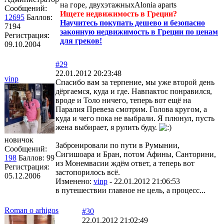
на горе, двухэтажныхAlonia aparts
Сообщений:
Ищете недвижимость в Греции?
12695
Баллов:
Научитесь покупать дешево и безопасно
7194
законную недвижимость в Греции по ценам
Регистрация:
для греков!
09.10.2004
#29
22.01.2012 20:23:48
vinp
Спасибо вам за терпение, мы уже второй день
дёргаемся, куда и где. Навпактос понравился,
вроде и Толо ничего, теперь вот ещё на
Паралия Превеза смотрим. Голова кругом, а
куда и чего пока не выбрали. Я плюнул, пусть
жена выбирает, я рулить буду.
новичок
Забронировали по пути в Румынии,
Сообщений:
Сигишоара и Бран, потом Афины, Санторини,
198
Баллов:
99
из Монемвасии ждём ответ, а теперь вот
Регистрация:
застопорилось всё.
05.12.2006
Изменено:
vinp
-
22.01.2012 21:06:53
в путешествии главное не цель, а процесс...
Roman o arhigos
#30
22.01.2012 21:02:49