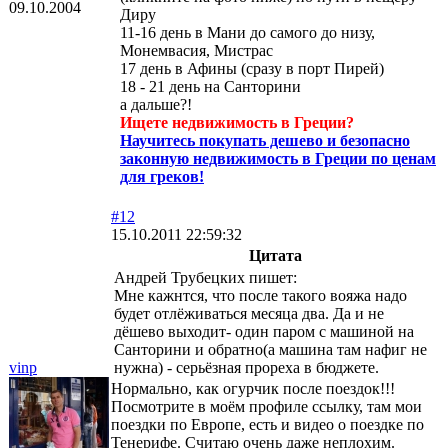
09.10.2004
Диру
11-16 день в Мани до самого до низу,
Монемвасия, Мистрас
17 день в Афины (сразу в порт Пирей)
18 - 21 день на Санторини
а дальше?!
Ищете недвижимость в Греции?
Научитесь покупать дешево и безопасно
законную недвижимость в Греции по ценам
для греков!
#12
15.10.2011 22:59:32
Цитата
Андрей Трубецких пишет:
Мне кажнтся, что после такого вояжа надо
будет отлёживаться месяца два. Да и не
дёшево выходит- один паром с машиной на
Санторини и обратно(а машина там нафиг не
vinp
нужна) - серьёзная прореха в бюджете.
Нормально, как огурчик после поездок!!!
Посмотрите в моём профиле ссылку, там мои
поездки по Европе, есть и видео о поездке по
Тенерифе. Считаю очень даже неплохим.