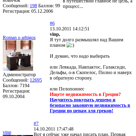
новичок
в путешествии главное не цель, а
Сообщений:
198
Баллов:
99
процесс...
Регистрация:
05.12.2006
#6
13.10.2011 14:12:51
vinp,
Roman o arhigos
Я тут долго размышлял над Вашим
планом
И думаю, что надо выбирать
или Левкада, Навпактос, Галаксиди,
Дельфы, о-в Скопелос, Пилио и наверх
Администратор
в обратную сторону.
Сообщений:
12695
Баллов:
7194
или Пелопоннес
Регистрация:
Ищете недвижимость в Греции?
09.10.2004
Научитесь покупать дешево и
безопасно законную недвижимость в
Греции по ценам для греков!
#7
14.10.2011 17:47:48
vinp
Вот я сейчас уже начал писать план, Первая