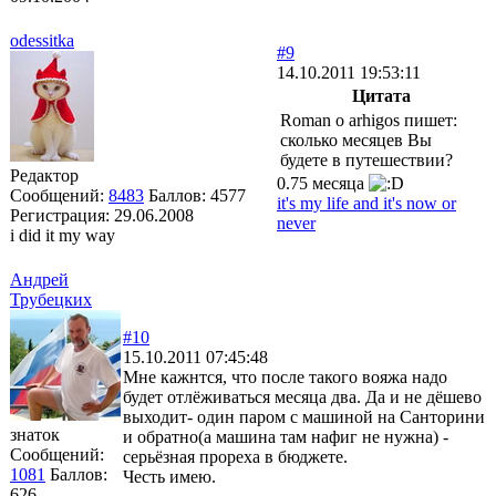
odessitka
#9
14.10.2011 19:53:11
Цитата
Roman o arhigos пишет:
сколько месяцев Вы
будете в путешествии?
Редактор
0.75 месяца
Сообщений:
8483
Баллов:
4577
it's my life and it's now or
Регистрация:
29.06.2008
never
i did it my way
Андрей
Трубецких
#10
15.10.2011 07:45:48
Мне кажнтся, что после такого вояжа надо
будет отлёживаться месяца два. Да и не дёшево
выходит- один паром с машиной на Санторини
знаток
и обратно(а машина там нафиг не нужна) -
Сообщений:
серьёзная прореха в бюджете.
1081
Баллов:
Честь имею.
626