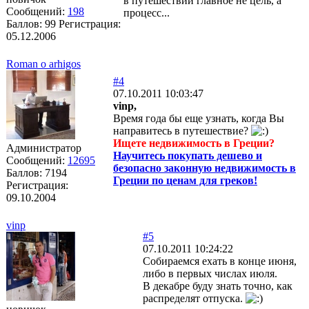
в путешествии главное не цель, а
Сообщений:
198
процесс...
Баллов:
99
Регистрация:
05.12.2006
Roman o arhigos
#4
07.10.2011 10:03:47
vinp,
Время года бы еще узнать, когда Вы
направитесь в путешествие?
Ищете недвижимость в Греции?
Администратор
Научитесь покупать дешево и
Сообщений:
12695
безопасно законную недвижимость в
Баллов:
7194
Греции по ценам для греков!
Регистрация:
09.10.2004
vinp
#5
07.10.2011 10:24:22
Собираемся ехать в конце июня,
либо в первых числах июля.
В декабре буду знать точно, как
распределят отпуска.