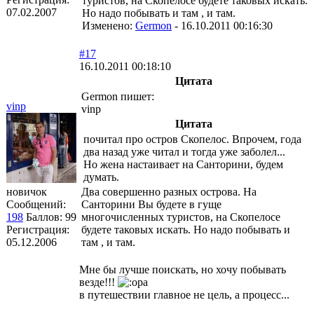
туристов, на Скопелосе будете таковых искать.
07.02.2007
Но надо побывать и там , и там.
Изменено:
Germon
-
16.10.2011 00:16:30
#17
16.10.2011 00:18:10
Цитата
Germon пишет:
vinp
vinp
Цитата
почитал про остров Скопелос. Впрочем, года
два назад уже читал и тогда уже заболел...
Но жена настаивает на Санторини, будем
думать.
новичок
Два совершенно разных острова. На
Сообщений:
Санторини Вы будете в гуще
198
Баллов:
99
многочисленных туристов, на Скопелосе
Регистрация:
будете таковых искать. Но надо побывать и
05.12.2006
там , и там.
Мне бы лучше поискать, но хочу побывать
везде!!!
в путешествии главное не цель, а процесс...