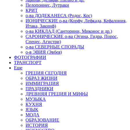
Пелопоннес, Лутраки
КРИТ
о-ва ДОДЕКАНЕСА (Родос, Кос)
ИОНИЧЕСКИЕ о-ва (Корфу, Лефкада, Кефалония,
Итака, Закинф)
о-ва КИКЛАД (Санторини, Миконос и др.)
САРОНИЧЕСКИЕ о-ва (Эгина, Гидра, Порос,
Спецес, Агистри)
о-ва СЕВЕРНЫЕ СПОРАДЫ
о-в ЭВИЯ (Эвбея)
ФОТОГРАФИИ
ТРАНСПОРТ
Еще
ГРЕЦИЯ СЕГОДНЯ
ОБРАЗ ЖИЗНИ
ИММИГРАЦИЯ
ПРАЗДНИКИ
ДРЕВНЯЯ ГРЕЦИЯ И МИФЫ
МУЗЫКА
КУХНЯ
ЯЗЫК
МОДА
ОБРАЗОВАНИЕ
ИСТОРИЯ