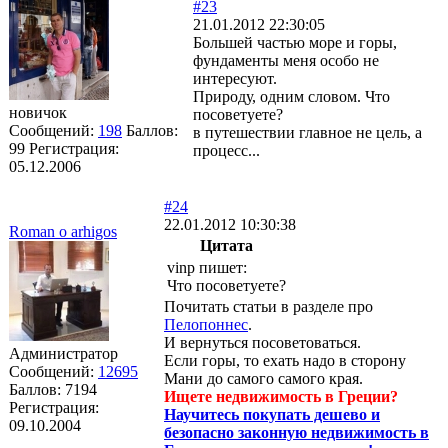
#23
21.01.2012 22:30:05
Большей частью море и горы,
фундаменты меня особо не
интересуют.
Природу, одним словом. Что
новичок
посоветуете?
Сообщений:
198
Баллов:
в путешествии главное не цель, а
99
Регистрация:
процесс...
05.12.2006
#24
22.01.2012 10:30:38
Roman o arhigos
Цитата
vinp пишет:
Что посоветуете?
Почитать статьи в разделе про
Пелопоннес
.
И вернуться посоветоваться.
Администратор
Если горы, то ехать надо в сторону
Сообщений:
12695
Мани до самого самого края.
Баллов:
7194
Ищете недвижимость в Греции?
Регистрация:
Научитесь покупать дешево и
09.10.2004
безопасно законную недвижимость в