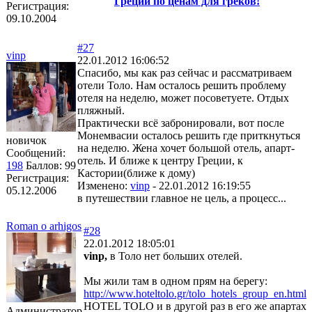
Греции по ценам для греков!
Регистрация:
09.10.2004
#27
vinp
22.01.2012 16:06:52
Спасибо, мы как раз сейчас и рассматриваем
отели Толо. Нам осталось решить проблему
отеля на неделю, может посоветуете. Отдых
пляжный.
Практически всё забронировали, вот после
Монемвасии осталось решить где приткнуться
новичок
на неделю. Жена хочет большой отель, апарт-
Сообщений:
отель. И ближе к центру Греции, к
198
Баллов:
99
Кастории(ближе к дому)
Регистрация:
Изменено:
vinp
-
22.01.2012 16:19:55
05.12.2006
в путешествии главное не цель, а процесс...
Roman o arhigos
#28
22.01.2012 18:05:01
vinp,
в Толо нет больших отелей.
Мы жили там в одном прям на берегу:
http://www.hoteltolo.gr/tolo_hotels_group_en.html
HOTEL TOLO и в другой раз в его же апартах
Администратор