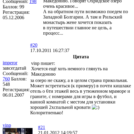
Македонию. Говорят Охридское озеро
Сообщений:
198
очень красивое...
Баллов:
99
А на обратном пути возможно поедем по
Регистрация:
Западной Болгарии. А там и Рильский
05.12.2006
монастырь жене хочется показать
в путешествии главное не цель, а
процесс...
#20
17.10.2011 16:27:37
Цитата
imperor
vinp пишет:
завсегдатай
Хочется ещё хоть немного глянуть на
Сообщений:
Македонию
760
Баллов:
за озеро не скажу, а в целом страна прикольная.
548
Может встретиться (к примеру) в почти кишлаке
Регистрация:
отель о 6ти этажей весь в утюженном мраморе и
06.01.2007
граните, с номерами для игры в футбол, и
ванной комнатой с местом для установки
хорошей 2хспальной кровати
Колоритненько!
vinp
#21
21.01.2012 14:19:57