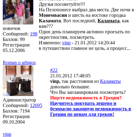
Друзья посоветуйте!!!
На Пелопонесе выбрал два места. Две ночи в
Монемвасии
и шесть на востоке городка
Каламата
. Вот последний,
Каламата
, как
вам???
новичок
Один день планируем активно проехать по
Сообщений:
198
окрестностям, посмотреть.
Баллов:
99
Изменено:
vinp
-
21.01.2012 14:20:44
Регистрация:
в путешествии главное не цель, а процесс...
05.12.2006
Roman o arhigos
#22
21.01.2012 17:48:05
vinp,
так расстояния из
Каламаты
довольно большие.
Что Вы запланировали посмотреть?
Ищете недвижимость в Греции?
Администратор
Научитесь покупать дешево и
Сообщений:
12695
безопасно законную недвижимость в
Баллов:
7194
Греции по ценам для греков!
Регистрация:
09.10.2004
vinp