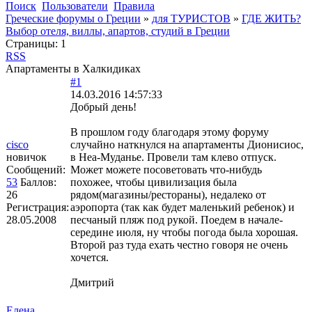
Поиск
Пользователи
Правила
Греческие форумы о Греции
»
для ТУРИСТОВ
»
ГДЕ ЖИТЬ?
Выбор отеля, виллы, апартов, студий в Греции
Страницы:
1
RSS
Апартаменты в Халкидиках
#1
14.03.2016 14:57:33
Добрый день!
В прошлом году благодаря этому форуму
cisco
случайно наткнулся на апартаменты Дионисиос,
новичок
в Неа-Муданье. Провели там клево отпуск.
Сообщений:
Может можете посоветовать что-нибудь
53
Баллов:
похожее, чтобы цивилизация была
26
рядом(магазины/рестораны), недалеко от
Регистрация:
аэропорта (так как будет маленький ребенок) и
28.05.2008
песчаный пляж под рукой. Поедем в начале-
середине июля, ну чтобы погода была хорошая.
Второй раз туда ехать честно говоря не очень
хочется.
Дмитрий
Елена