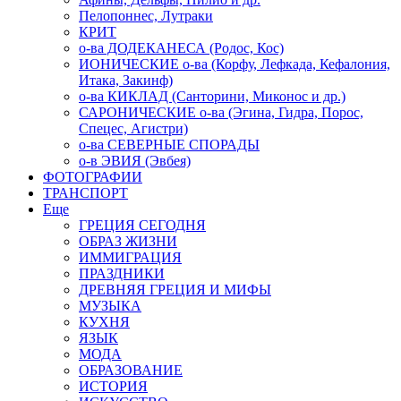
Пелопоннес, Лутраки
КРИТ
о-ва ДОДЕКАНЕСА (Родос, Кос)
ИОНИЧЕСКИЕ о-ва (Корфу, Лефкада, Кефалония,
Итака, Закинф)
о-ва КИКЛАД (Санторини, Миконос и др.)
САРОНИЧЕСКИЕ о-ва (Эгина, Гидра, Порос,
Спецес, Агистри)
о-ва СЕВЕРНЫЕ СПОРАДЫ
о-в ЭВИЯ (Эвбея)
ФОТОГРАФИИ
ТРАНСПОРТ
Еще
ГРЕЦИЯ СЕГОДНЯ
ОБРАЗ ЖИЗНИ
ИММИГРАЦИЯ
ПРАЗДНИКИ
ДРЕВНЯЯ ГРЕЦИЯ И МИФЫ
МУЗЫКА
КУХНЯ
ЯЗЫК
МОДА
ОБРАЗОВАНИЕ
ИСТОРИЯ