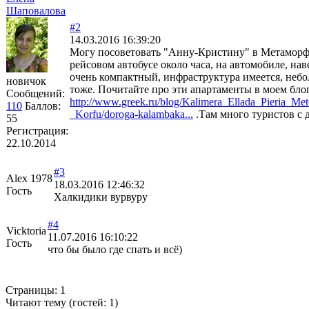
Шаповалова
#2
14.03.2016 16:39:20
Могу посоветовать "Анну-Кристину" в Метаморф
рейсовом автобусе около часа, на автомобиле, нав
очень компактный, инфраструктура имеется, неб
новичок
тоже. Почитайте про эти апартаменты в моем бло
Сообщений:
http://www.greek.ru/blog/Kalimera_Ellada_Pieria_Me
110
Баллов:
­_Korfu/doroga-kalambaka...
.Там много туристов с 
55
Регистрация:
22.10.2014
#3
Alex 1978
18.03.2016 12:46:32
Гость
Халкидики вурвуру
#4
Vicktoria
11.07.2016 16:10:22
Гость
что бы было где спать и всё)
Страницы:
1
Читают тему (гостей:
1
)