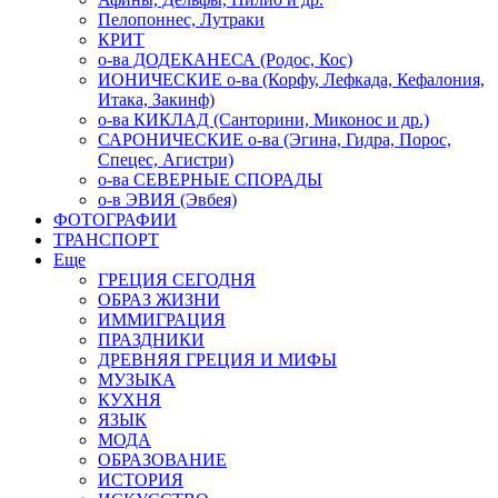
Пелопоннес, Лутраки
КРИТ
о-ва ДОДЕКАНЕСА (Родос, Кос)
ИОНИЧЕСКИЕ о-ва (Корфу, Лефкада, Кефалония,
Итака, Закинф)
о-ва КИКЛАД (Санторини, Миконос и др.)
САРОНИЧЕСКИЕ о-ва (Эгина, Гидра, Порос,
Спецес, Агистри)
о-ва СЕВЕРНЫЕ СПОРАДЫ
о-в ЭВИЯ (Эвбея)
ФОТОГРАФИИ
ТРАНСПОРТ
Еще
ГРЕЦИЯ СЕГОДНЯ
ОБРАЗ ЖИЗНИ
ИММИГРАЦИЯ
ПРАЗДНИКИ
ДРЕВНЯЯ ГРЕЦИЯ И МИФЫ
МУЗЫКА
КУХНЯ
ЯЗЫК
МОДА
ОБРАЗОВАНИЕ
ИСТОРИЯ