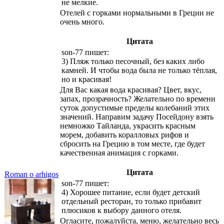
не мелкие.
Отелей с горками нормальными в Греции не
очень много.
Цитата
son-77 пишет:
3) Пляж только песочный, без каких либо
камней. И чтобы вода была не только тёплая,
но и красивая!
Для Вас какая вода красивая? Цвет, вкус,
запах, прозрачность? Желательно по времени
суток допустимые пределы колебаний этих
значений. Направим задачу Посейдону взять
немножко Тайланда, украсить красным
морем, добавить коралловых рифов и
сбросить на Грецию в том месте, где будет
качественная анимация с горками.
Цитата
Roman o arhigos
son-77 пишет:
4) Хорошее питание, если будет детский
отдельный ресторан, то только прибавит
плюсиков к выбору данного отеля.
Огласите, пожалуйста, меню, желательно весь