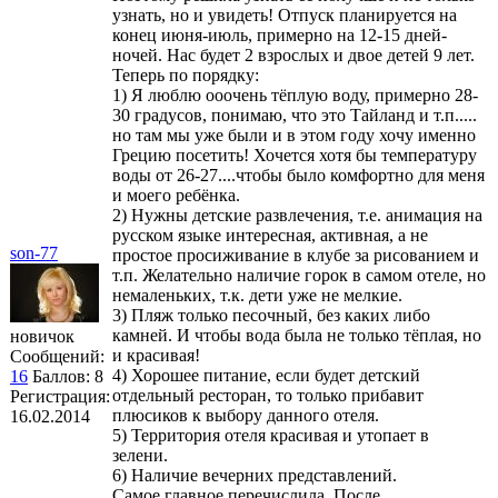
узнать, но и увидеть! Отпуск планируется на
конец июня-июль, примерно на 12-15 дней-
ночей. Нас будет 2 взрослых и двое детей 9 лет.
Теперь по порядку:
1) Я люблю ооочень тёплую воду, примерно 28-
30 градусов, понимаю, что это Тайланд и т.п.....
но там мы уже были и в этом году хочу именно
Грецию посетить! Хочется хотя бы температуру
воды от 26-27....чтобы было комфортно для меня
и моего ребёнка.
2) Нужны детские развлечения, т.е. анимация на
русском языке интересная, активная, а не
son-77
простое просиживание в клубе за рисованием и
т.п. Желательно наличие горок в самом отеле, но
немаленьких, т.к. дети уже не мелкие.
3) Пляж только песочный, без каких либо
камней. И чтобы вода была не только тёплая, но
новичок
и красивая!
Сообщений:
4) Хорошее питание, если будет детский
16
Баллов:
8
отдельный ресторан, то только прибавит
Регистрация:
плюсиков к выбору данного отеля.
16.02.2014
5) Территория отеля красивая и утопает в
зелени.
6) Наличие вечерних представлений.
Самое главное перечислила. После