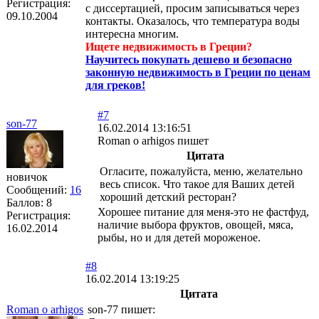
Регистрация:
с диссертацией, просим записываться через
09.10.2004
контакты. Оказалось, что температура воды
интересна многим.
Ищете недвижимость в Греции?
Научитесь покупать дешево и безопасно
законную недвижимость в Греции по ценам
для греков!
#7
son-77
16.02.2014 13:16:51
Roman o arhigos пишет
Цитата
Огласите, пожалуйста, меню, желательно
новичок
весь список. Что такое для Ваших детей
Сообщений:
16
хороший детский ресторан?
Баллов:
8
Хорошее питание для меня-это не фастфуд,
Регистрация:
наличие выбора фруктов, овощей, мяса,
16.02.2014
рыбы, но и для детей мороженое.
#8
16.02.2014 13:19:25
Цитата
Roman o arhigos
son-77 пишет: