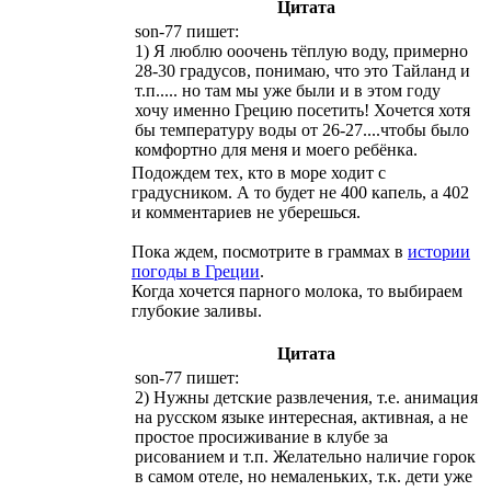
Цитата
son-77 пишет:
1) Я люблю ооочень тёплую воду, примерно
28-30 градусов, понимаю, что это Тайланд и
т.п..... но там мы уже были и в этом году
хочу именно Грецию посетить! Хочется хотя
бы температуру воды от 26-27....чтобы было
комфортно для меня и моего ребёнка.
Подождем тех, кто в море ходит с
градусником. А то будет не 400 капель, а 402
и комментариев не уберешься.
Пока ждем, посмотрите в граммах в
истории
погоды в Греции
.
Когда хочется парного молока, то выбираем
глубокие заливы.
Цитата
son-77 пишет:
2) Нужны детские развлечения, т.е. анимация
на русском языке интересная, активная, а не
простое просиживание в клубе за
рисованием и т.п. Желательно наличие горок
в самом отеле, но немаленьких, т.к. дети уже