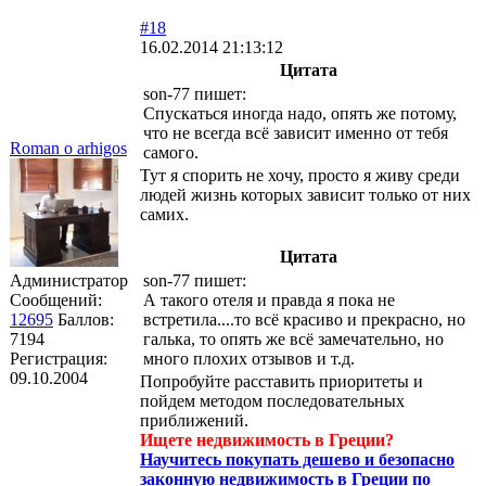
#18
16.02.2014 21:13:12
Цитата
son-77 пишет:
Спускаться иногда надо, опять же потому,
что не всегда всё зависит именно от тебя
Roman o arhigos
самого.
Тут я спорить не хочу, просто я живу среди
людей жизнь которых зависит только от них
самих.
Цитата
Администратор
son-77 пишет:
Сообщений:
А такого отеля и правда я пока не
12695
Баллов:
встретила....то всё красиво и прекрасно, но
7194
галька, то опять же всё замечательно, но
Регистрация:
много плохих отзывов и т.д.
09.10.2004
Попробуйте расставить приоритеты и
пойдем методом последовательных
приближений.
Ищете недвижимость в Греции?
Научитесь покупать дешево и безопасно
законную недвижимость в Греции по