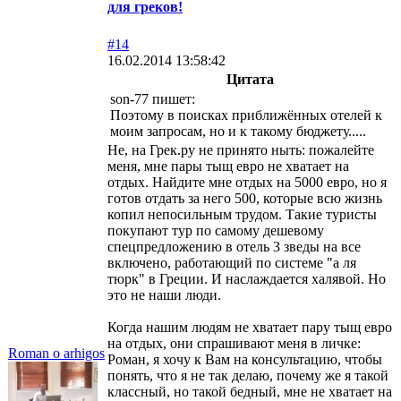
для греков!
#14
16.02.2014 13:58:42
Цитата
son-77 пишет:
Поэтому в поисках приближённых отелей к
моим запросам, но и к такому бюджету.....
Не, на Грек.ру не принято ныть: пожалейте
меня, мне пары тыщ евро не хватает на
отдых. Найдите мне отдых на 5000 евро, но я
готов отдать за него 500, которые всю жизнь
копил непосильным трудом. Такие туристы
покупают тур по самому дешевому
спецпредложению в отель 3 зведы на все
включено, работающий по системе "а ля
тюрк" в Греции. И наслаждается халявой. Но
это не наши люди.
Когда нашим людям не хватает пару тыщ евро
на отдых, они спрашивают меня в личке:
Roman o arhigos
Роман, я хочу к Вам на консультацию, чтобы
понять, что я не так делаю, почему же я такой
классный, но такой бедный, мне не хватает на