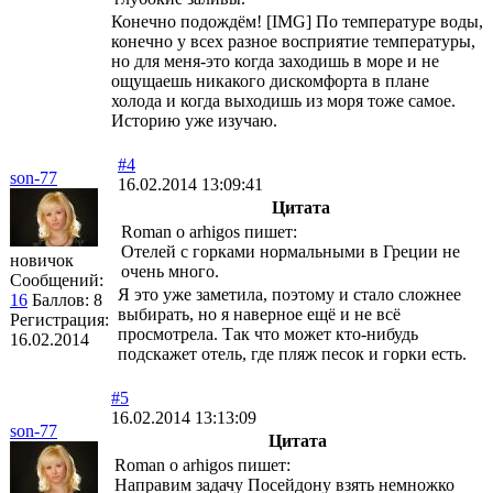
Конечно подождём! [IMG] По температуре воды,
конечно у всех разное восприятие температуры,
но для меня-это когда заходишь в море и не
ощущаешь никакого дискомфорта в плане
холода и когда выходишь из моря тоже самое.
Историю уже изучаю.
#4
son-77
16.02.2014 13:09:41
Цитата
Roman o arhigos пишет:
Отелей с горками нормальными в Греции не
новичок
очень много.
Сообщений:
Я это уже заметила, поэтому и стало сложнее
16
Баллов:
8
выбирать, но я наверное ещё и не всё
Регистрация:
просмотрела. Так что может кто-нибудь
16.02.2014
подскажет отель, где пляж песок и горки есть.
#5
16.02.2014 13:13:09
son-77
Цитата
Roman o arhigos пишет:
Направим задачу Посейдону взять немножко