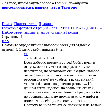
Для того, чтобы задать вопрос о Греции, пожалуйста,
присоединяйтесь к нашему чату в Телеграм
.
Поиск
Пользователи
Правила
Греческие форумы о Греции
»
для ТУРИСТОВ
»
ГДЕ ЖИТЬ?
Выбор отеля, виллы, апартов, студий в Греции
Страницы:
1
RSS
Помогите определиться с выбором отеля для отдыха с
детьми!!!, Отдых с ребятишками 9 лет
#1
16.02.2014 12:16:46
Всем доброго времени суток! Собираемся в
отпуск, ооочень много информации уже
перечитала, но остановиться на одном выборе
отеля (самостоятельное путешествие пока не
рассматриваем) не удаётся, так как мнений
много и бывают совершенно разные.... На
данном сайте надеюсь на реальный опыт и
советы знающих людей. Раньше Грецию особо
не воспринимала, но прочитав много инфы и
поняла,что я её просто совсем не знаю....
Поэтому решила узнать её получше и не только