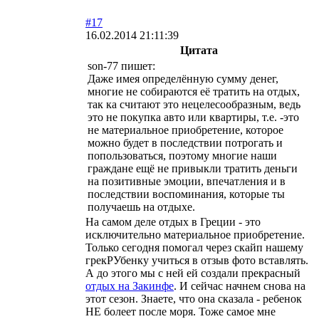
#17
16.02.2014 21:11:39
Цитата
son-77 пишет:
Даже имея определённую сумму денег,
многие не собираются её тратить на отдых,
так ка считают это нецелесообразным, ведь
это не покупка авто или квартиры, т.е. -это
не материальное приобретение, которое
можно будет в последствии потрогать и
попользоваться, поэтому многие наши
граждане ещё не привыкли тратить деньги
на позитивные эмоции, впечатления и в
последствии воспоминания, которые ты
получаешь на отдыхе.
На самом деле отдых в Греции - это
исключительно материальное приобретение.
Только сегодня помогал через скайп нашему
грекРУбенку учиться в отзыв фото вставлять.
А до этого мы с ней ей создали прекрасный
отдых на Закинфе
. И сейчас начнем снова на
этот сезон. Знаете, что она сказала - ребенок
НЕ болеет после моря. Тоже самое мне