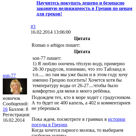
Научитесь покупать дешево и безопасно
законную недвижимость в Греции по ценам
для греков!
#3
16.02.2014 13:06:00
Цитата
Roman o arhigos пишет:
Цитата
son-77 пишет:
1) Я люблю ооочень тёплую воду, примерно
28-30 градусов, понимаю, что это Тайланд и
т.п..... но там мы уже были и в этом году хочу
son-77
именно Грецию посетить! Хочется хотя бы
температуру воды от 26-27....чтобы было
комфортно для меня и моего ребёнка.
Подождем тех, кто в море ходит с градусником.
новичок
А то будет не 400 капель, а 402 и комментариев
Сообщений:
не уберешься.
16
Баллов:
8
Регистрация:
Пока ждем, посмотрите в граммах в
истории
16.02.2014
погоды в Греции
.
Когда хочется парного молока, то выбираем
глубокие заливы.