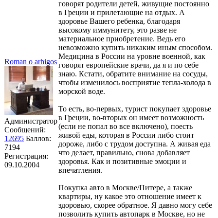
говорят родители детей, живущие постоянно
в Греции и прилетающие на отдых. А
здоровье Вашего ребенка, благодаря
высокому иммунитету, это разве не
материальное приобретение. Ведь его
невозможно купить никаким иным способом.
Медицина в России на уровне военной, как
Roman o arhigos
говорят европейские врачи, да я и по себе
знаю. Кстати, обратите внимание на сосуды,
чтобы изменилось восприятие тепла-холода в
морской воде.
То есть, во-первых, турист покупает здоровье
в Греции, во-вторых он имеет возможность
Администратор
(если не попал во все включено), поесть
Сообщений:
живой еды, которая в России либо стоит
12695
Баллов:
дороже, либо с трудом доступна. А живая еда
7194
что делает, правильно, снова добавляет
Регистрация:
здоровья. Как и позитивные эмоции и
09.10.2004
впечатления.
Покупка авто в Москве/Питере, а также
квартиры, ну какое это отношение имеет к
здоровью, скорее обратное. Я давно могу себе
позволить купить автопарк в Москве, но не