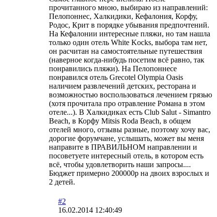
прочитанного мною, выбираю из направлений:
Пелопоннес, Халкидики, Кефалония, Корфу,
Родос, Крит в порядке убывания предпочтений.
На Кефалонии интересные пляжи, но там нашла
только один отель White Kocks, выбора там нет,
он расчитан на самостоятельные путешествия
(наверное когда-нибудь посетим всё равно, так
понравились пляжи). На Пелопоннесе
понравился отель Grecotel Olympia Oasis
наличием развлечений детских, ресторана и
возможностью воспользоваться лечением грязью
(хотя прочитала про отравление Романа в этом
отеле...). В Халкидиках есть Club Salut - Simantro
Beach, в Корфу Mitsis Roda Beach, в общем
отелей много, отзывы разные, поэтому хочу вас,
дорогие форумчане, услышать, может вы меня
направите в ПРАВИЛЬНОМ направлении и
посоветуете интересный отель, в котором есть
всё, чтобы удовлетворить наши запросы....
Бюджет примерно 200000р на двоих взрослых и
2 детей.
#2
16.02.2014 12:40:49