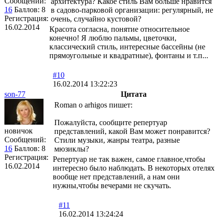
Сообщений:
архитектура? Какое стиль Вам больше нравится
16
Баллов:
8
в садово-парковой организации: регулярный, не
Регистрация:
очень, случайно кустовой?
16.02.2014
Красота согласна, понятие относительное
конечно! Я люблю пальмы, цветочки,
классический стиль, интересные бассейны (не
прямоугольные и квадратные), фонтаны и т.п...
#10
16.02.2014 13:22:23
son-77
Цитата
Roman o arhigos пишет:
Пожалуйста, сообщите репертуар
новичок
представлений, какой Вам может понравится?
Сообщений:
Стили музыки, жанры театра, разные
16
Баллов:
8
мюзиклы?
Регистрация:
Репертуар не так важен, самое главное,чтобы
16.02.2014
интересно было наблюдать. В некоторых отелях
вообще нет представлений, а нам они
нужны,чтобы вечерами не скучать.
#11
16.02.2014 13:24:24