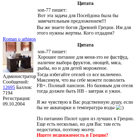
Цитата
son-77 пишет:
Вот эта задача для Посейдона была бы
замечательным предложением!!!
Вы же знаете богов Древней Греции. Им для
этого нужны жертвы. Кого отдадим?
Roman o arhigos
Цитата
son-77 пишет:
Хорошее питание для меня-это не фастфуд,
наличие выбора фруктов, овощей, мяса,
рыбы, но и для детей мороженое.
Тогда избегайте отелей со все включено.
Администратор
Максимум, что вы себе можете позволить
Сообщений:
FB+. Полный пансион. Но базовым для отеля
12695
Баллов:
тогда должен быть HB - завтрак и ужин.
7194
Регистрация:
Я же чувствую в Вас родственную душу, если
09.10.2004
бы не аквапарки и температура воды
По питанию Пилот один из лучших в Греции.
Еще есть несколько, но для Вас там есть
недостатки, поэтому молчу.
Ищете недвижимость в Греции?