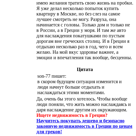
имею желания тратить свою жизнь на пробки.
Я уже делал несколько попыток купить
квартиру в Москве, но без слез на самое
лучшее смотреть не могу. Разруха, она
начинается с головы. Только дом и только не
в России, а в Греции у моря. И там же авто
для наслаждения покатушками по пустым
дорогам вне греческих столиц. И в Греции я
отдыхаю несколько раз в год, чего и всем
желаю. На мой вкус здоровье важнее, а
эмоции и впечатления так вообще, бесценны.
Цитата
son-77 пишет:
в скором будущем ситуация изменится и
люди начнут больше отдыхать и
наслаждаться этими моментами.
Да, очень бы этого хотелось. Чтобы вообще
люди поняли, что жить можно наслаждаясь и
даря наслаждение другим их окружающим.
Ищете недвижимость в Греции?
Научитесь покупать дешево и безопасно
законную недвижимость в Греции по ценам
для греков!