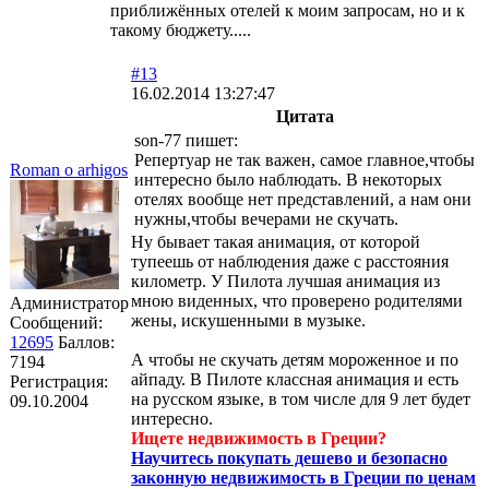
приближённых отелей к моим запросам, но и к
такому бюджету.....
#13
16.02.2014 13:27:47
Цитата
son-77 пишет:
Репертуар не так важен, самое главное,чтобы
Roman o arhigos
интересно было наблюдать. В некоторых
отелях вообще нет представлений, а нам они
нужны,чтобы вечерами не скучать.
Ну бывает такая анимация, от которой
тупеешь от наблюдения даже с расстояния
километр. У Пилота лучшая анимация из
мною виденных, что проверено родителями
Администратор
жены, искушенными в музыке.
Сообщений:
12695
Баллов:
А чтобы не скучать детям мороженное и по
7194
айпаду. В Пилоте классная анимация и есть
Регистрация:
на русском языке, в том числе для 9 лет будет
09.10.2004
интересно.
Ищете недвижимость в Греции?
Научитесь покупать дешево и безопасно
законную недвижимость в Греции по ценам