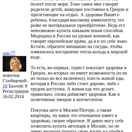
болеет после моря. Тоже самое мне говорят
родители детей, живущие постоянно в Греции и
прилетающие на отдых. А здоровье Вашего
ребенка, благодаря высокому иммунитету, это
разве не материальное приобретение. Ведь его
невозможно купить никаким иным способом.
Медицина в России на уровне военной, как
говорят европейские врачи, да я и по себе знаю.
Кстати, обратите внимание на сосуды, чтобы
изменилось восприятие тепла-холода в морской
son-77
воде.
То есть, во-первых, турист покупает здоровье в
Греции, во-вторых он имеет возможность (если
новичок
не попал во все включено), поесть живой еды,
Сообщений:
которая в России либо стоит дороже, либо с
16
Баллов:
8
трудом доступна. А живая еда что делает,
Регистрация:
правильно, снова добавляет здоровья. Как и
16.02.2014
позитивные эмоции и впечатления.
Покупка авто в Москве/Питере, а также
квартиры, ну какое это отношение имеет к
здоровью, скорее обратное. Я давно могу себе
позволить купить автопарк в Москве, но не
имею желания тратить свою жизнь на пробки.