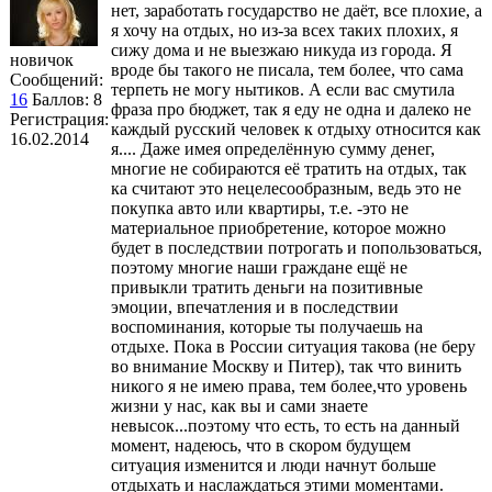
нет, заработать государство не даёт, все плохие, а
я хочу на отдых, но из-за всех таких плохих, я
сижу дома и не выезжаю никуда из города. Я
новичок
вроде бы такого не писала, тем более, что сама
Сообщений:
терпеть не могу нытиков. А если вас смутила
16
Баллов:
8
фраза про бюджет, так я еду не одна и далеко не
Регистрация:
каждый русский человек к отдыху относится как
16.02.2014
я.... Даже имея определённую сумму денег,
многие не собираются её тратить на отдых, так
ка считают это нецелесообразным, ведь это не
покупка авто или квартиры, т.е. -это не
материальное приобретение, которое можно
будет в последствии потрогать и попользоваться,
поэтому многие наши граждане ещё не
привыкли тратить деньги на позитивные
эмоции, впечатления и в последствии
воспоминания, которые ты получаешь на
отдыхе. Пока в России ситуация такова (не беру
во внимание Москву и Питер), так что винить
никого я не имею права, тем более,что уровень
жизни у нас, как вы и сами знаете
невысок...поэтому что есть, то есть на данный
момент, надеюсь, что в скором будущем
ситуация изменится и люди начнут больше
отдыхать и наслаждаться этими моментами.