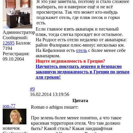
Я это уже заметила, поэтому и стало сложнее
выбирать, но я наверное ещё и не всё
просмотрела. Так что может кто-нибудь
подскажет отель, где пляж песок и горки
есть.
Если главное взять аквапарк и песчаный
Администратор
пляж, тогда слегка просядет все остальное.
Сообщений:
На Родосе есть отели недалеко от аквапарка:
12695
Баллов:
район Фалираки плюс-минус несколько км.
7194
На Кефалонии есть
отель
с более менее себе
Регистрация:
аквапарком.
09.10.2004
Ищете недвижимость в Греции?
Научитесь покупать дешево и безопасно
законную недвижимость в Греции по ценам
для греков!
#9
16.02.2014 13:19:56
Цитата
son-77
Roman o arhigos пишет:
Про зелень более менее понятно, а что такое
красивая территория отеля. Что там должно
новичок
быть? Какой стиль? Какая ландшафтная