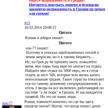
Ищете недвижимость в Греции?
Научитесь покупать дешево и безопасно
законную недвижимость в Греции по ценам
для греков!
#15
16.02.2014 20:08:15
Цитата
Roman o arhigos пишет:
Цитата
son-77 пишет:
Поэтому в поисках приближённых отелей к
моим запросам, но и к такому бюджету.....
Не, на Грек.ру не принято ныть: пожалейте
меня, мне пары тыщ евро не хватает на отдых.
Найдите мне отдых на 5000 евро, но я готов
отдать за него 500, которые всю жизнь копил
непосильным трудом. Такие туристы покупают
тур по самому дешевому спецпредложению в
отель 3 зведы на все включено, работающий по
системе "а ля тюрк" в Греции. И наслаждается
халявой. Но это не наши люди.
Роман, извините конечно, но где вы здесь
son-77
увидели нытьё? Нытьё, это когда пишут денег