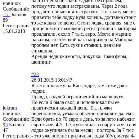
на них цены не знаю. А дают без проблем,
новичок
потому что лодки застрахованы. Через 2 года
Сообщений:
продают, новые опять страхуют. По заказу могут
151
Баллов:
привезти тебе лодку куда хочешь, доставка стоит
89
то же каких то денег. Стоит лодка средняя, мне с
Регистрация:
прицепом и страховкой, регистрацией с мотором
15.01.2013
предлагали, около 7 тыс. евро. Места в марине
навалом, со стоянкой как например на Майорке
проблем нет. Есть сухие стоянки, цены не
спрашивал.
Аренда недвижимости, покупка. Трансферы,
шоппинг.
#23
26.01.2015 13:01:47
Я лето провожу на Кассандре, там тоже дают
лодки.
Правда, с кучей ограничений по маршруту.
Но если б была своя, я использовал бы ее
lokrum
практически каждый день. Т.к. пляжи
новичок
переполнены, уезжаю обычно понырять далеко.
Сообщений:
Если брать по 70 евро в день, то за лето набежит
95
Баллов:
евро тысяч 4-5. Т.е. купленная за пару тысяч своя
47
лодка окупилась бы за месяц - полтора. За 7 тыс
Регистрация:
- это уже вполне приличная лодка (б/у), метра 4-