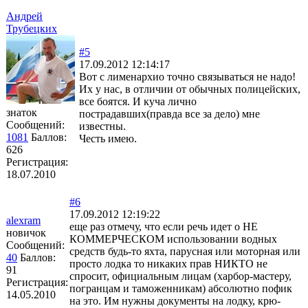
Андрей
Трубецких
#5
17.09.2012 12:14:17
Вот с лименархио точно связываться не надо!
Их у нас, в отличии от обычных полицейских,
все боятся. И куча лично
знаток
пострадавших(правда все за дело) мне
Сообщений:
известны.
1081
Баллов:
Честь имею.
626
Регистрация:
18.07.2010
#6
17.09.2012 12:19:22
alexram
еще раз отмечу, что если речь идет о НЕ
новичок
КОММЕРЧЕСКОМ использовании водных
Сообщений:
средств будь-то яхта, парусная или моторная или
40
Баллов:
просто лодка то никаких прав НИКТО не
91
спросит, официальным лицам (харбор-мастеру,
Регистрация:
погранцам и таможенникам) абсолютно пофик
14.05.2010
на это. Им нужны документы на лодку, крю-