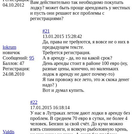
Вам действительно так необходимо покупать
04.10.2012
лодку? может быть проще арендовать у местных
и пусть они решают все проблемы с
регистрациями?
#21
13.01.2015 15:28:42
Да, права не требуются, я вовсе не о них в
lokrum
предыдущем тексте.
новичок
Требуется регистрация.
Сообщений:
95
А в аренду - да, но на какой срок?
Баллов:
47
День аренды стоит в районе 100 евро (ну,
Регистрация:
разные цены, конечно, но маленьких
24.08.2010
лодок в аренду не дают почему-то)
Я там провожу все лето, это ж скока денег
надо? )
Вот и думал купить.
#22
17.01.2015 16:18:14
У нас в Лутраках летом дают лодки в аренду без
проблем. В среднем 70 евро в сутки, не более 4
человек. Бензин за свой счёт. До кучи можно
взять спиннинги, и всякую рыболовную хрень,
Valdis