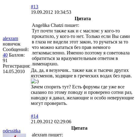
#13
19.09.2012 10:34:53
Цитата
Angelika Chatzi пишет:
Тут почти также как и с маслом: у кого-то
прокатило, у кого-то нет. Только если Вы сами
alexram
в глаза не видели этот закон, то ручаться за то
новичок
что можно кататься без прав немного
Сообщений:
легкомысленно. Именно поэтому я советовала
40
Баллов:
обратиться за вразумительным ответом в
91
лименархио.
Регистрация:
Да, да, я везунчик.. также как и тысячи других
14.05.2010
яхтсменов, ходящие в греческих водах без прав.
Зачем спорить тут? Есть форумы где уже все
сказано по этому поводу и проверено сотни раз,
наводку я давал, желающие и особо неверующие
могут проверить.
#14
21.09.2012 02:29:06
Цитата
odessitka
alexram пишет: