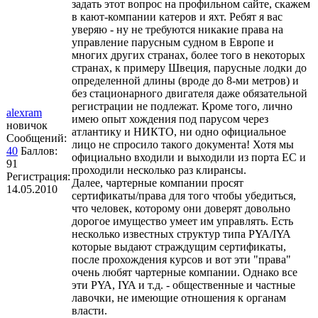
задать этот вопрос на профильном сайте, скажем
в кают-компании катеров и яхт. Ребят я вас
уверяю - ну не требуются никакие права на
управление парусным судном в Европе и
многих других странах, более того в некоторых
странах, к примеру Швеция, парусные лодки до
определенной длины (вроде до 8-ми метров) и
без стационарного двигателя даже обязательной
регистрации не подлежат. Кроме того, лично
alexram
имею опыт хождения под парусом через
новичок
атлантику и НИКТО, ни одно официальное
Сообщений:
лицо не спросило такого документа! Хотя мы
40
Баллов:
официально входили и выходили из порта ЕС и
91
проходили несколько раз клирансы.
Регистрация:
Далее, чартерные компании просят
14.05.2010
сертификаты/права для того чтобы убедиться,
что человек, которому они доверят довольно
дорогое имущество умеет им управлять. Есть
несколько известных структур типа ΡΥΑ/ΙΥΑ
которые выдают страждущим сертификаты,
после прохождения курсов и вот эти "права"
очень любят чартерные компании. Однако все
эти ΡΥΑ, ΙΥΑ и т.д. - общественные и частные
лавочки, не имеющие отношения к органам
власти.