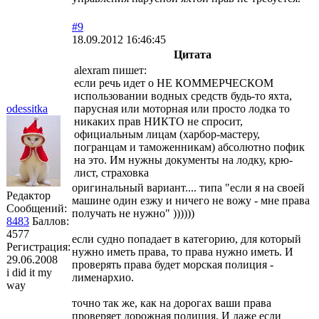
#9
18.09.2012 16:46:45
Цитата
alexram пишет:
если речь идет о НЕ КОММЕРЧЕСКОМ
использовании водных средств будь-то яхта,
odessitka
парусная или моторная или просто лодка то
никаких прав НИКТО не спросит,
официальным лицам (харбор-мастеру,
погранцам и таможенникам) абсолютно пофик
на это. Им нужны документы на лодку, крю-
лист, страховка
оригинальный вариант.... типа "если я на своей
Редактор
машине один езжу и ничего не вожу - мне права
Сообщений:
получать не нужно" ))))))
8483
Баллов:
4577
если судно попадает в категорию, для который
Регистрация:
нужно иметь права, то права нужно иметь. И
29.06.2008
проверять права будет морская полиция -
i did it my
лименархио.
way
точно так же, как на дорогах ваши права
проверяет дорожная полиция. И даже если