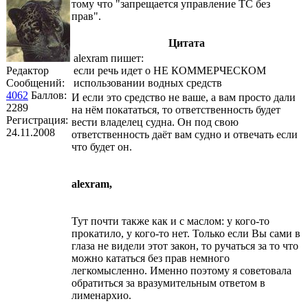
тому что "запрещается управление ТС без
прав".
Цитата
alexram пишет:
Редактор
если речь идет о НЕ КОММЕРЧЕСКОМ
Сообщений:
использовании водных средств
4062
Баллов:
И если это средство не ваше, а вам просто дали
2289
на нём покататься, то ответственность будет
Регистрация:
вести владелец судна. Он под свою
24.11.2008
ответственность даёт вам судно и отвечать если
что будет он.
alexram,
Тут почти также как и с маслом: у кого-то
прокатило, у кого-то нет. Только если Вы сами в
глаза не видели этот закон, то ручаться за то что
можно кататься без прав немного
легкомысленно. Именно поэтому я советовала
обратиться за вразумительным ответом в
лименархио.