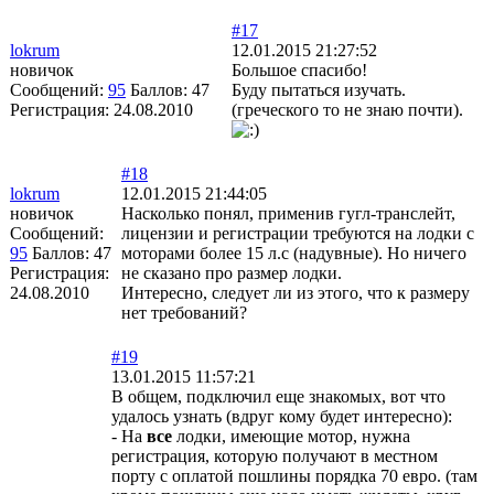
#17
lokrum
12.01.2015 21:27:52
новичок
Большое спасибо!
Сообщений:
95
Баллов:
47
Буду пытаться изучать.
Регистрация:
24.08.2010
(греческого то не знаю почти).
#18
lokrum
12.01.2015 21:44:05
новичок
Насколько понял, применив гугл-транслейт,
Сообщений:
лицензии и регистрации требуются на лодки с
95
Баллов:
47
моторами более 15 л.с (надувные). Но ничего
Регистрация:
не сказано про размер лодки.
24.08.2010
Интересно, следует ли из этого, что к размеру
нет требований?
#19
13.01.2015 11:57:21
В общем, подключил еще знакомых, вот что
удалось узнать (вдруг кому будет интересно):
- На
все
лодки, имеющие мотор, нужна
регистрация, которую получают в местном
порту с оплатой пошлины порядка 70 евро. (там