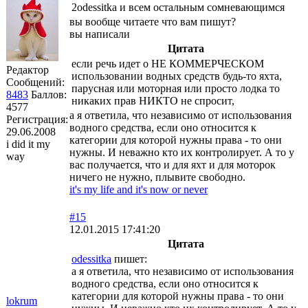
2odessitka и всем остальным сомневающимся
вы вообще читаете что вам пишут?
вы написали
Цитата
если речь идет о НЕ КОММЕРЧЕСКОМ
Редактор
использовании водных средств будь-то яхта,
Сообщений:
парусная или моторная или просто лодка то
8483
Баллов:
никаких прав НИКТО не спросит,
4577
а я ответила, что независимо от использования
Регистрация:
водного средства, если оно относится к
29.06.2008
категории для которой нужны права - то они
i did it my
нужны. И неважно кто их контролирует. А то у
way
вас получается, что и для яхт и для моторок
ничего не нужно, плывите свободно.
it's my life and it's now or never
#15
12.01.2015 17:41:20
Цитата
odessitka
пишет:
а я ответила, что независимо от использования
водного средства, если оно относится к
категории для которой нужны права - то они
lokrum