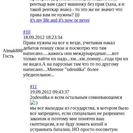
ренткар вам сдаст машинку без прав (хаха, я и
такой ренткар знаю) - то это же не значит что
права вам не нужны? )))
it's my life and it's now or never
#10
18.09.2012 18:23:34
Права нужны на все и везде, учитывая накал
дебатов поишу свои и посмотрю что там
Almak888
написано.....кажись они международные.....вот
Гость
только найти их надо...хм...хм..поишу....года три их
не видел.А на парусные там что то по другому
написано....Мнение "odessitka" более
убедительное...
#11
19.09.2012 09:43:37
2odessitka и всем остальным сомневающимся
мы все выходцы из государства, в котором было
все запрещено, если специально не разрешено
законом и поэтому мне понятен ваш
скептицизм, я не буду ломать копий и
устраивать баталии, НО просто посоветую