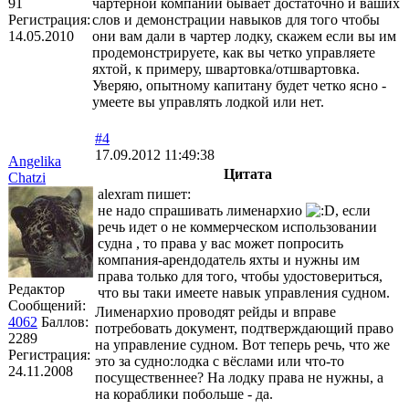
91
чартерной компании бывает достаточно и ваших
Регистрация:
слов и демонстрации навыков для того чтобы
14.05.2010
они вам дали в чартер лодку, скажем если вы им
продемонстрируете, как вы четко управляете
яхтой, к примеру, швартовка/отшвартовка.
Уверяю, опытному капитану будет четко ясно -
умеете вы управлять лодкой или нет.
#4
17.09.2012 11:49:38
Angelika
Цитата
Chatzi
alexram пишет:
не надо спрашивать лименархио
, если
речь идет о не коммерческом использовании
судна , то права у вас может попросить
компания-арендодатель яхты и нужны им
права только для того, чтобы удостовериться,
Редактор
что вы таки имеете навык управления судном.
Сообщений:
Лименархио проводят рейды и вправе
4062
Баллов:
потребовать документ, подтверждающий право
2289
на управление судном. Вот теперь речь, что же
Регистрация:
это за судно:лодка с вёслами или что-то
24.11.2008
посущественнее? На лодку права не нужны, а
на кораблики побольше - да.