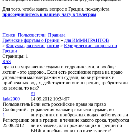
Для того, чтобы задать вопрос о Греции, пожалуйста,
присоединяйтесь к нашему чату в Телеграм
.
Поиск
Пользователи
Правила
Греческие форумы о Греции
»
для ИММИГРАНТОВ
»
Форумы для иммигрантов
»
Юридические вопросы по
Греции
Страницы:
1
RSS
права на управление судами и гидроциклами, и вообще
яхтинг - это здорово., Если есть российские права на право
управления малометражными судами, во внутренних и
прибрежных водах, действуют ли они в греции, требуются ли
их замена, то как?
#1
lada2000
14.09.2012 10:34:07
Пользователь
Если есть российские права на право
Сообщений:
управления малометражными судами, во
1
внутренних и прибрежных водах, действуют ли
Регистрация:
они в греции, в течение какого срока, требуются
25.08.2012
ли их замена, для проживающих в греции по
ВНЖ и пребывающих по визе туриста?