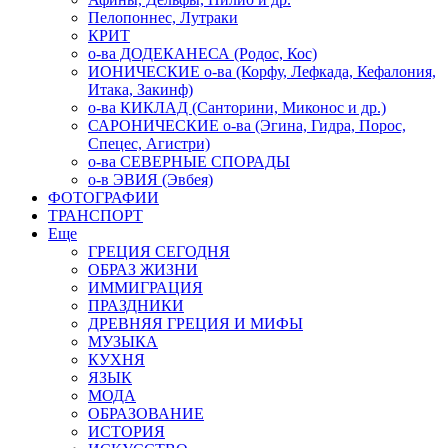
Пелопоннес, Лутраки
КРИТ
о-ва ДОДЕКАНЕСА (Родос, Кос)
ИОНИЧЕСКИЕ о-ва (Корфу, Лефкада, Кефалония,
Итака, Закинф)
о-ва КИКЛАД (Санторини, Миконос и др.)
САРОНИЧЕСКИЕ о-ва (Эгина, Гидра, Порос,
Спецес, Агистри)
о-ва СЕВЕРНЫЕ СПОРАДЫ
о-в ЭВИЯ (Эвбея)
ФОТОГРАФИИ
ТРАНСПОРТ
Еще
ГРЕЦИЯ СЕГОДНЯ
ОБРАЗ ЖИЗНИ
ИММИГРАЦИЯ
ПРАЗДНИКИ
ДРЕВНЯЯ ГРЕЦИЯ И МИФЫ
МУЗЫКА
КУХНЯ
ЯЗЫК
МОДА
ОБРАЗОВАНИЕ
ИСТОРИЯ