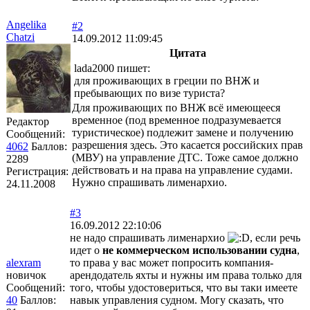
Angelika
#2
Chatzi
14.09.2012 11:09:45
Цитата
lada2000 пишет:
для проживающих в греции по ВНЖ и
пребывающих по визе туриста?
Для проживающих по ВНЖ всё имеющееся
временное (под временное подразумевается
Редактор
туристическое) подлежит замене и получению
Сообщений:
разрешения здесь. Это касается российских прав
4062
Баллов:
(МВУ) на управление ДТС. Тоже самое должно
2289
действовать и на права на управление судами.
Регистрация:
Нужно спрашивать лименархио.
24.11.2008
#3
16.09.2012 22:10:06
не надо спрашивать лименархио
, если речь
идет о
не коммерческом использовании судна
,
alexram
то права у вас может попросить компания-
новичок
арендодатель яхты и нужны им права только для
Сообщений:
того, чтобы удостовериться, что вы таки имеете
40
Баллов:
навык управления судном. Могу сказать, что