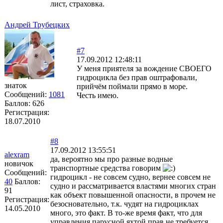
лист, страховка.
Андрей Трубецких
#7
17.09.2012 12:48:11
У меня приятеля за вождение СВОЕГО
гидроцикла без прав оштрафовали,
знаток
прийчём поймали прямо в море.
Сообщений:
1081
Честь имею.
Баллов:
626
Регистрация:
18.07.2010
#8
17.09.2012 13:55:51
alexram
да, вероятно мы про разные водные
новичок
транспортные средства говорим
Сообщений:
гидроцикл - не совсем судно, вернее совсем не
40
Баллов:
судно и рассматривается властями многих стран
91
как объект повышенной опасности, в прочем не
Регистрация:
безосновательно, т.к. чудят на гидроциклах
14.05.2010
много, это факт. В то-же время факт, что для
управления парусной яхтой прав не требуется.