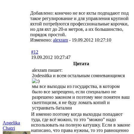
Добавлено: конечно не все яхты подпадают под
такое регулирование и для управления крупной
яхтой потребуются профессиональные корочки,
но для яхт до 20-и метров, а их большинство,
порядок простой.
Изменено:
alexram
-
19.09.2012 10:27:10
#12
19.09.2012 10:27:47
Цитата
alexram пишет:
2odessitka и всем остальным сомневающимся
мы все выходцы из государства, в котором
было все запрещено, если специально не
разрешено законом и поэтому мне понятен ваш
скептицизм, я не буду ломать копий и
устраивать баталии
И именно поэтому когда выходцы попадают
туда, где всё можно, то это "можно" надо
Angelika
использовать на полную катушку. Если в законе
Chatzi
написано, что права нужны, то это равноценно