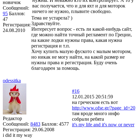
нужны. И неважно кто их контролирует. А то у
новичок
вас получается, что и для яхт и для моторок
Сообщений:
ничего не нужно, плывите свободно.
95
Баллов:
Тема не устарела? )
47
Здравствуйте.
Регистрация:
Интересует вопрос - есть ли какой-нибудь сайт,
24.08.2010
где можно найти точный регламент по Греции,
на какие лодки нужны права, какая нужна
регистрация и т.п.
Хочу купить малую фуското с малым мотором,
но никак не могу найти, на какой размер не
нужны права и регистрация. Буду очень
благодарен за помощь.
odessitka
#16
12.01.2015 20:51:59
на греческом есть вот
http://www.ofse.gr/?page_id=20
там вроде много инфо
Редактор
собрали ребята
Сообщений:
8483
Баллов:
4577
it's my life and it's now or never
Регистрация:
29.06.2008
i did it my way