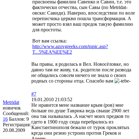
присвоены фамилии Савенко и Савин, т.е. это
фактически отчества, сын Савы (по Metridat-
овски: Савиди). Наверно, впоследствии по воле
переписчика церкви пошла трансформация. А
может просто взял ваш предок такую фамилию
для простоты.
Вот вам ссылка:
http://www.azovgreeks.com/topic.asp?
T...5%EA%EE%E2
Вы правы, я родилась в Вел. Новосёловке, но
давно там не живу, т.к. родители после развода
не общались совсем ничего не знала о своих
родных со стороны отца. Спасибо вам
#7
19.01.2010 21:03:52
Metridat
Не нравится мене название крым (ров) мне
новичок
больше по душе Таврика ведь свыше 2900 лет
Сообщений:
она так называлась .A насчет моих предков то
16
Баллов:
9
гдето в 1900 году сюда перебрались из
Регистрация:
Канстантинополя бежали от турок проклятых
20.08.2009
кргда они резню устроии против Греков и
Армян