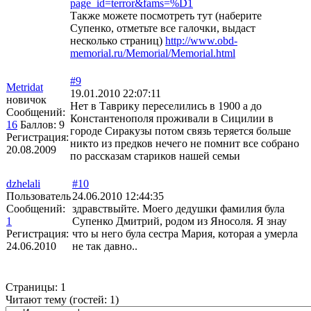
page_id=terror&fams=%D1
Также можете посмотреть тут (наберите
Супенко, отметьте все галочки, выдаст
несколько страниц)
http://www.obd-
memorial.ru/Memorial/Memorial.html
#9
Metridat
19.01.2010 22:07:11
новичок
Нет в Таврику переселились в 1900 а до
Сообщений:
Константенополя проживали в Сицилии в
16
Баллов:
9
городе Сиракузы потом связь теряется больше
Регистрация:
никто из предков нечего не помнит все собрано
20.08.2009
по рассказам стариков нашей семьи
dzhelali
#10
Пользователь
24.06.2010 12:44:35
Сообщений:
здравствыйте. Моего дедушки фамилия була
1
Супенко Дмитрий, родом из Яносоля. Я знау
Регистрация:
что ы него була сестра Мария, которая а умерла
24.06.2010
не так давно..
Страницы:
1
Читают тему (гостей:
1
)