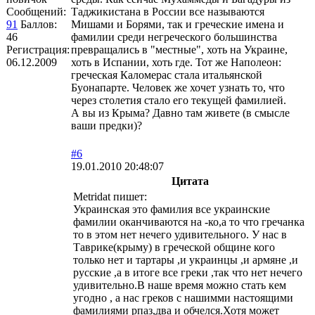
Сообщений:
Таджикистана в России все называются
91
Баллов:
Мишами и Борями, так и греческие имена и
46
фамилии среди негреческого большинства
Регистрация:
превращались в "местные", хоть на Украине,
06.12.2009
хоть в Испании, хоть где. Тот же Наполеон:
греческая Каломерас стала итальянской
Буонапарте. Человек же хочет узнать то, что
через столетия стало его текущей фамилией.
А вы из Крыма? Давно там живете (в смысле
ваши предки)?
#6
19.01.2010 20:48:07
Цитата
Metridat пишет:
Украинская это фамилия все украинские
фамилии оканчиваются на -ко,а то что гречанка
то в этом нет нечего удивительного. У нас в
Таврике(крыму) в греческой общине кого
только нет и тартары ,и украинцы ,и армяне ,и
русские ,а в итоге все греки ,так что нет нечего
удивительно.В наше время можно стать кем
угодно , а нас греков с нашимми настоящими
фамилиями рпаз,два и обчелся.Хотя может