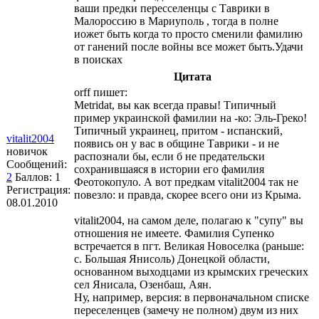
ваши предки пересселенцы с Таврики в
Малороссию в Мариуполь , тогда в полне
иожет быть когда то просто сменили фамилию
от ганений после войны все может быть.Удачи
в поисках
Цитата
orff пишет:
Metridat, вы как всегда правы! Типичный
пример украинской фамилии на -ко: Эль-Греко!
Типичный украинец, притом - испанский,
vitalit2004
появись он у вас в общине Таврики - и не
новичок
распознали бы, если б не предательски
Сообщений:
сохранившаяся в истории его фамилия
2
Баллов:
1
Феотокопуло. А вот предкам vitalit2004 так не
Регистрация:
повезло: и правда, скорее всего они из Крыма.
08.01.2010
vitalit2004, на самом деле, полагаю к "супу" вы
отношения не имеете. Фамилия Супенко
встречается в пгт. Великая Новоселка (раньше:
с. Большая Янисоль) Донецкой области,
основанном выходцами из крымских греческих
сел Янисала, Озенбаш, Аян.
Ну, например, версия: в первоначальном списке
переселенцев (замечу не полном) двум из них