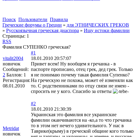
Поиск
Пользователи
Правила
Греческие форумы о Греции
»
для ЭТНИЧЕСКИХ ГРЕКОВ
»
Русскоязычная греческая диаспора
»
Ищу истоки фамилии
Страницы:
1
RSS
Фамилия СУПЕНКО греческая?
#1
vitalit2004
18.01.2010 20:57:07
новичок
Привет всем! Ну вообщем я гречанка - в
Сообщений:
паспорте прописано, отец грек, дед грек. Только
2
Баллов:
1
я не понимаю почему такая фамилия Супенко?
Регистрация:
На греческую не похожа, может её изменяли как
08.01.2010
то. С родственниками по отцу связи не имею -
спросить не у кого. Спасибо за ответы
#2
18.01.2010 21:30:39
Украинская это фамилия все украинские
фамилии оканчиваются на -ко,а то что гречанка
то в этом нет нечего удивительного. У нас в
Metridat
Таврике(крыму) в греческой общине кого только
новичок
нет и тартары ,и украинцы ,и армяне ,и русские