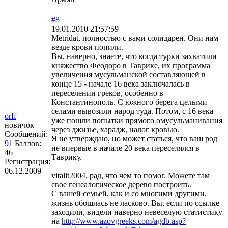
#8
19.01.2010 21:57:59
Metridat, полностью с вами солидарен. Они нам
везде крови попили.
Вы, наверно, знаете, что когда турки захватили
княжество Феодоро в Таврике, их программа
увеличения мусульманской составляющей в
конце 15 - начале 16 века заключалась в
переселении греков, особенно в
Константинополь. С южного берега целыми
селами вывозили народ туда. Потом, с 16 века
orff
уже пошли попытки прямого омусульманивания
новичок
через джизье, харадж, налог кровью.
Сообщений:
Я не утверждаю, но может статься, что ваш род
91
Баллов:
не впервые в начале 20 века переселялся в
46
Таврику.
Регистрация:
06.12.2009
vitalit2004, рад, что чем то помог. Можете там
свое генеалогическое дерево построить.
С вашей семьей, как и со многими другими,
жизнь обошлась не ласково. Вы, если по ссылке
заходили, видели наверно невеселую статистику
на
http://www.azovgreeks.com/agdb.asp?