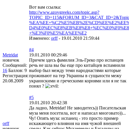
Вот вам ссылка:
http://www.azovgreeks.com/topic.asp?
TOPIC_ID=115&FORUM_ID=3&CAT_ID=2&Topi
%EA%EE+%C2%E5%EB%2E%CD%EE%E2%EE%F1
D4%E0%EC%E8%EB%E8%E8+%EC%E0%F0%E
­+%E3%F0%E5%EA%EE%E2
Изменено:
orff
-
19.01.2010 21:59:44
#4
Metridat
19.01.2010 00:29:46
новичок
Причем здесь фамилия Эль-Греко про испанцев
Сообщений:
речь не шла вы бы еще про китайцев вспамнили
16
Баллов:
9
выбор был между теми народнастями которые
Регистрация:
проживают на тер Украины в сущьности межу
20.08.2009
украинскими и греческими корнями или я не так
понял ?
#5
19.01.2010 20:42:38
Да ладно, Metridat! Не заводитесь)) Писательская
муза меня посетила, вот и написал многовато))...
Чу! Опять муза: испанец - это просто пример
orff
искажающего влияния на имя чужой внешней
новичок
среды. Как сейчас Мухаммеды и Багадуры из