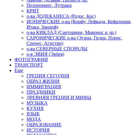
Пелопоннес, Лутраки
КРИТ
о-ва ДОДЕКАНЕСА (Родос, Кос)
ИОНИЧЕСКИЕ о-ва (Корфу, Лефкада, Кефалония,
Итака, Закинф)
о-ва КИКЛАД (Санторини, Миконос и др.)
САРОНИЧЕСКИЕ о-ва (Эгина, Гидра, Порос,
Спецес, Агистри)
о-ва СЕВЕРНЫЕ СПОРАДЫ
о-в ЭВИЯ (Эвбея)
ФОТОГРАФИИ
ТРАНСПОРТ
Еще
ГРЕЦИЯ СЕГОДНЯ
ОБРАЗ ЖИЗНИ
ИММИГРАЦИЯ
ПРАЗДНИКИ
ДРЕВНЯЯ ГРЕЦИЯ И МИФЫ
МУЗЫКА
КУХНЯ
ЯЗЫК
МОДА
ОБРАЗОВАНИЕ
ИСТОРИЯ