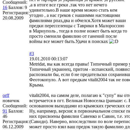
Сообщений:
,а в итоге все греки ,так что нет нечего
16
Баллов:
9
удивительно.В наше время можно стать кем
Регистрация:
угодно , а нас греков с нашимми настоящими
20.08.2009
фамилиями рпаз,два и обчелся.Хотя может ваши
предки пересселенцы с Таврики в Малороссию
в Мариуполь , тогда в полне иожет быть когда то
просто сменили фамилию от ганений после
войны все может быть.Удачи в поисках
#3
19.01.2010 00:13:07
Metridat, вы как всегда правы! Типичный пример 
Типичный украинец, притом - испанский, появись
распознали бы, если б не предательски сохранив
Феотокопуло. А вот предкам vitalit2004 так не пов
Крыма.
orff
vitalit2004, на самом деле, полагаю к "супу" вы 
новичок
встречается в пгт. Великая Новоселка (раньше: с
Сообщений:
основанном выходцами из крымских греческих се
91
Баллов:
Ну, например, версия: в первоначальном списке п
46
них присвоены фамилии Савенко и Савин, т.е. эт
Регистрация:
(Савиди). Наверно, впоследствии по воле перепи
06.12.2009
может просто взял ваш предок такую фамилию дл