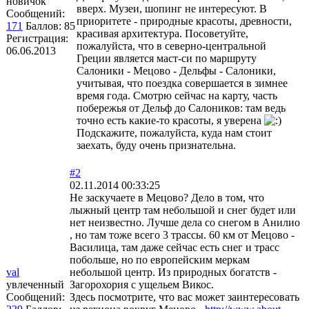
новичок
вверх. Музеи, шопинг не интересуют. В
Сообщений:
приоритете - природные красоты, древности,
171
Баллов:
85
красивая архитектура. Посоветуйте,
Регистрация:
пожалуйста, что в северно-центральной
06.06.2013
Греции является маст-си по маршруту
Салоники - Мецово - Дельфы - Салоники,
учитывая, что поездка совершается в зимнее
время года. Смотрю сейчас на карту, часть
побережья от Дельф до Салоников: там ведь
точно есть какие-то красоты, я уверена
Подскажите, пожалуйста, куда нам стоит
заехать, буду очень признательна.
#2
02.11.2014 00:33:25
Не заскучаете в Мецово? Дело в том, что
лыжный центр там небольшой и снег будет или
нет неизвестно. Лучше дела со снегом в Анилио
, но там тоже всего 3 трассы. 60 км от Мецово -
Василица, там даже сейчас есть снег и трасс
побольше, но по европейским меркам
val
небольшой центр. Из природных богатств -
увлеченный
Загорохория с ущельем Викос.
Сообщений:
Здесь посмотрите, что вас может заинтересовать