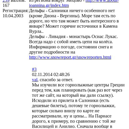
239
Баллов:
из региона вокруг Мецово -
http://www.about-
167
ioannina.gr/index.htm
Регистрация:
Дельфы - Салоники ничего особенного нет
10.04.2003
(кроме Диона - Вергины). Море там есть по
дороге, но что там может быть интересного в
январе? Может горячие источники в Камена
Вурла..
Дельфы - Ливадия - монастырь Осиас Лукас.
Всегда надо с собой иметь цепи на колёса.
Информацию о погоде, состоянии снега и
другие подробности на
http://www.snowreport.gr/snowreporten.html
#3
02.11.2014 02:48:26
val
, спасибо за ответ.
Мы изучили все горнолыжные центры Греции
перед тем, как планировать (как раз вот через
тот же сайт, на который вы дали ссылку).
Исходили из прилета в Салоники (есть
дешевые билеты), потому те горнолыжки,
которые сильно внизу по карте не
рассматривали, ну и цены... На Парнасе
дорого, к примеру, по сравнению с той же
Василицей и Анилио. Сначала вообще в