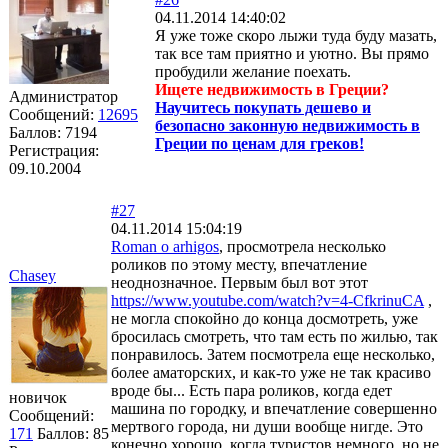
04.11.2014 14:40:02
Я уже тоже скоро лыжи туда буду мазать,
так все там приятно и уютно. Вы прямо
пробудили желание поехать.
Ищете недвижимость в Греции?
Администратор
Научитесь покупать дешево и
Сообщений:
12695
безопасно законную недвижимость в
Баллов:
7194
Греции по ценам для греков!
Регистрация:
09.10.2004
#27
04.11.2014 15:04:19
Roman o arhigos
, просмотрела несколько
роликов по этому месту, впечатление
Chasey
неоднозначное. Первым был вот этот
https://www.youtube.com/watch?v=4-CfkrinuCA
,
не могла спокойно до конца досмотреть, уже
бросилась смотреть, что там есть по жилью, так
понравилось. Затем посмотрела еще несколько,
более аматорских, и как-то уже не так красиво
вроде бы... Есть пара роликов, когда едет
новичок
машина по городку, и впечатление совершенно
Сообщений:
мертвого города, ни души вообще нигде. Это
171
Баллов:
85
конечно хорошо, когда туристов немного, но не