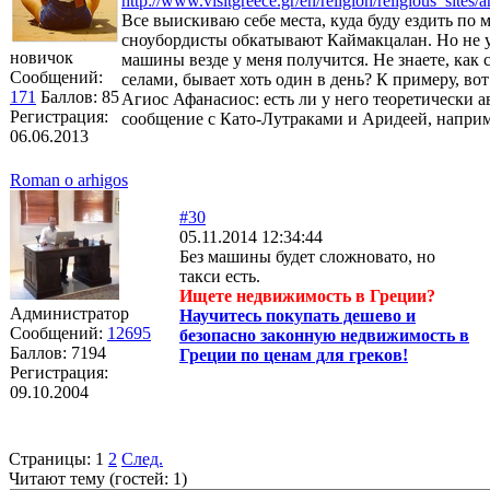
http://www.visitgreece.gr/en/religion/religious_sites
Все выискиваю себе места, куда буду ездить по 
сноубордисты обкатывают Каймакцалан. Но не у
новичок
машины везде у меня получится. Не знаете, как 
Сообщений:
селами, бывает хоть один в день? К примеру, вот
171
Баллов:
85
Агиос Афанасиос: есть ли у него теоретически а
Регистрация:
сообщение с Като-Лутраками и Аридеей, напри
06.06.2013
Roman o arhigos
#30
05.11.2014 12:34:44
Без машины будет сложновато, но
такси есть.
Ищете недвижимость в Греции?
Администратор
Научитесь покупать дешево и
Сообщений:
12695
безопасно законную недвижимость в
Баллов:
7194
Греции по ценам для греков!
Регистрация:
09.10.2004
Страницы:
1
2
След.
Читают тему (гостей:
1
)