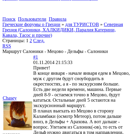
Поиск
Пользователи
Правила
Греческие форумы о Греции
»
для ТУРИСТОВ
»
Северная
Греция (Салоники, ХАЛКИДИКИ, Паралия Катерини,
Кавала, Тасос и прочие)
Страницы:
1
2
След.
RSS
Маршрут Салоники - Мецово - Дельфы - Салоники
#1
01.11.2014 21:15:33
Привет!
В конце января - начале января едем в Мецово,
муж с другом будут сноубордить в
окрестностях, а я - по экскурсиям больше.
Есть две недели времени, машина. Первые
дней 8-9 - остаемся точно в Мецово, будут
Chasey
кататься. Остальные дней 5 остаются на
экскурсионный маршрут.
В планах выехать из Мецово в сторону
Каламбаки (осмотр Метеор), потом дальше
вниз, в Дельфы + Арахова. А вот дальше -
вопрос. Улетаем из Салоник(-ов), то есть от
Дельф нужно двигаться в том направлении,