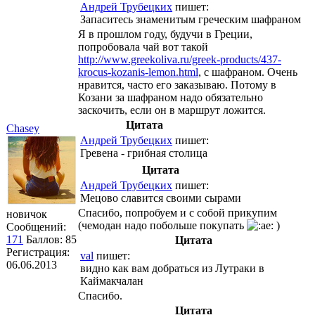
Андрей Трубецких
пишет:
Запаситесь знаменитым греческим шафраном
Я в прошлом году, будучи в Греции,
попробовала чай вот такой
http://www.greekoliva.ru/greek-products/437-
krocus-kozanis-lemon.html
, с шафраном. Очень
нравится, часто его заказываю. Потому в
Козани за шафраном надо обязательно
заскочить, если он в маршрут ложится.
Цитата
Chasey
Андрей Трубецких
пишет:
Гревена - грибная столица
Цитата
Андрей Трубецких
пишет:
Мецово славится своими сырами
Спасибо, попробуем и с собой прикупим
новичок
(чемодан надо побольше покупать
)
Сообщений:
171
Баллов:
85
Цитата
Регистрация:
val
пишет:
06.06.2013
видно как вам добраться из Лутраки в
Каймакчалан
Спасибо.
Цитата