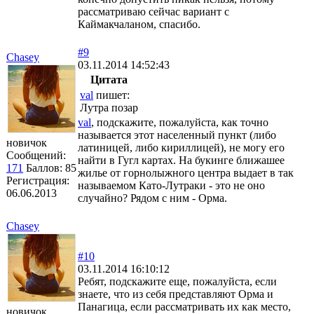
рассматриваю сейчас вариант с
Каймакчаланом, спасибо.
#9
Chasey
03.11.2014 14:52:43
Цитата
val
пишет:
Лутра позар
val
, подскажите, пожалуйста, как точно
называется этот населенный пункт (либо
новичок
латиницей, либо кириллицей), не могу его
Сообщений:
найти в Гугл картах. На букинге ближашее
171
Баллов:
85
жилье от горнолыжного центра выдает в так
Регистрация:
называемом Като-Лутраки - это не оно
06.06.2013
случайно? Рядом с ним - Орма.
Chasey
#10
03.11.2014 16:10:12
Ребят, подскажите еще, пожалуйста, если
знаете, что из себя представляют Орма и
Панагица, если рассматривать их как место,
новичок