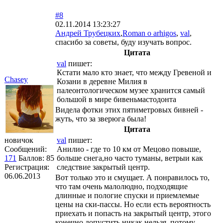
#8
02.11.2014 13:23:27
Андрей Трубецких
,
Roman o arhigos
,
val
,
спасибо за советы, буду изучать вопрос.
Цитата
val
пишет:
Кстати мало кто знает, что между Гревеной и
Chasey
Козани в деревне Милия в
палеонтологическом музее хранится самый
большой в мире бивеньмастодонта
Видела фотки этих пятиметровых бивней -
жуть, что за зверюга была!
Цитата
новичок
val
пишет:
Сообщений:
Анилио - где то 10 км от Мецово повыше,
171
Баллов:
85
больше снега,но часто туманы, ветрыи как
Регистрация:
следствие закрытый центр.
06.06.2013
Вот только это и смущает. А понравилось то,
что там очень малолюдно, подходящие
длинные и пологие спуски и приемлемые
цены на ски-пассы. Но если есть вероятность
приехать и попасть на закрытый центр, этого
конечно допустить никак нельзя, потому