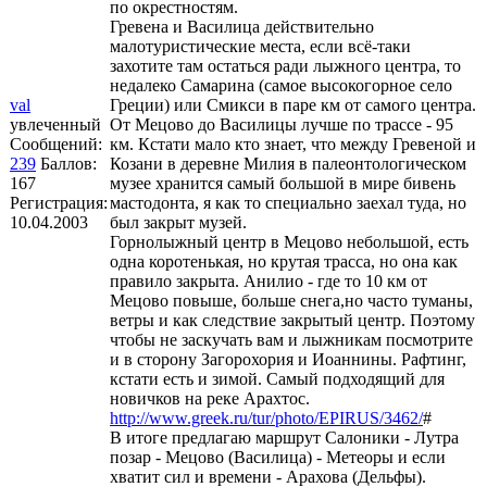
по окрестностям.
Гревена и Василица действительно
малотуристические места, если всё-таки
захотите там остаться ради лыжного центра, то
недалеко Самарина (самое высокогорное село
val
Греции) или Смикси в паре км от самого центра.
увлеченный
От Мецово до Василицы лучше по трассе - 95
Сообщений:
км. Кстати мало кто знает, что между Гревеной и
239
Баллов:
Козани в деревне Милия в палеонтологическом
167
музее хранится самый большой в мире бивень
Регистрация:
мастодонта, я как то специально заехал туда, но
10.04.2003
был закрыт музей.
Горнолыжный центр в Мецово небольшой, есть
одна коротенькая, но крутая трасса, но она как
правило закрыта. Анилио - где то 10 км от
Мецово повыше, больше снега,но часто туманы,
ветры и как следствие закрытый центр. Поэтому
чтобы не заскучать вам и лыжникам посмотрите
и в сторону Загорохория и Иоаннины. Рафтинг,
кстати есть и зимой. Самый подходящий для
новичков на реке Арахтос.
http://www.greek.ru/tur/photo/EPIRUS/3462/
#
В итоге предлагаю маршрут Салоники - Лутра
позар - Мецово (Василица) - Метеоры и если
хватит сил и времени - Арахова (Дельфы).