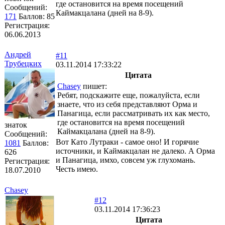
где остановится на время посещений
Сообщений:
Каймакцалана (дней на 8-9).
171
Баллов:
85
Регистрация:
06.06.2013
Андрей
#11
Трубецких
03.11.2014 17:33:22
Цитата
Chasey
пишет:
Ребят, подскажите еще, пожалуйста, если
знаете, что из себя представляют Орма и
Панагица, если рассматривать их как место,
где остановится на время посещений
знаток
Каймакцалана (дней на 8-9).
Сообщений:
Вот Като Лутраки - самое оно! И горячие
1081
Баллов:
источники, и Каймакцалан не далеко. А Орма
626
и Панагица, имхо, совсем уж глухомань.
Регистрация:
Честь имею.
18.07.2010
Chasey
#12
03.11.2014 17:36:23
Цитата