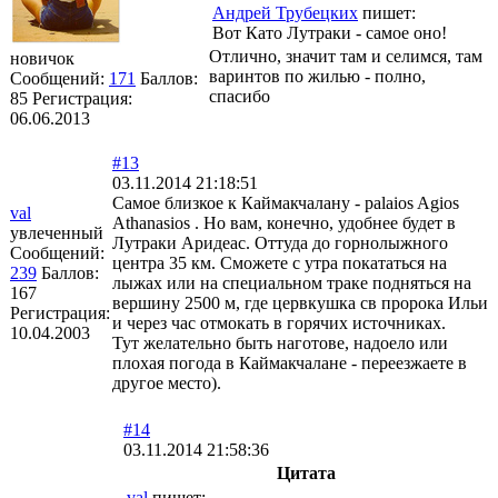
Андрей Трубецких
пишет:
Вот Като Лутраки - самое оно!
Отлично, значит там и селимся, там
новичок
варинтов по жилью - полно,
Сообщений:
171
Баллов:
спасибо
85
Регистрация:
06.06.2013
#13
03.11.2014 21:18:51
Самое близкое к Каймакчалану - palaios Agios
val
Athanasios . Но вам, конечно, удобнее будет в
увлеченный
Лутраки Аридеас. Оттуда до горнолыжного
Сообщений:
центра 35 км. Сможете с утра покататься на
239
Баллов:
лыжах или на специальном траке подняться на
167
вершину 2500 м, где цервкушка св пророка Ильи
Регистрация:
и через час отмокать в горячих источниках.
10.04.2003
Тут желательно быть наготове, надоело или
плохая погода в Каймакчалане - переезжаете в
другое место).
#14
03.11.2014 21:58:36
Цитата
val
пишет: