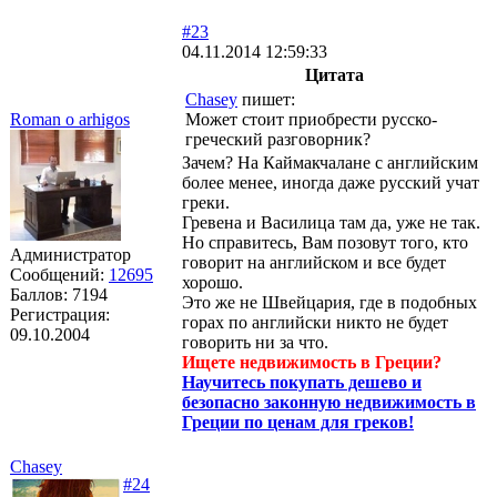
#23
04.11.2014 12:59:33
Цитата
Chasey
пишет:
Roman o arhigos
Может стоит приобрести русско-
греческий разговорник?
Зачем? На Каймакчалане с английским
более менее, иногда даже русский учат
греки.
Гревена и Василица там да, уже не так.
Но справитесь, Вам позовут того, кто
Администратор
говорит на английском и все будет
Сообщений:
12695
хорошо.
Баллов:
7194
Это же не Швейцария, где в подобных
Регистрация:
горах по английски никто не будет
09.10.2004
говорить ни за что.
Ищете недвижимость в Греции?
Научитесь покупать дешево и
безопасно законную недвижимость в
Греции по ценам для греков!
Chasey
#24