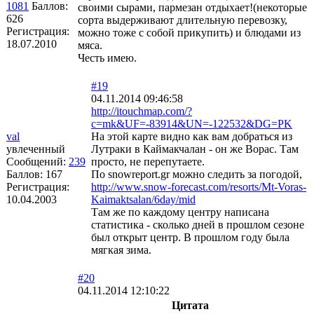
1081
Баллов:
своими сырами, пармезан отдыхает!(некоторые
626
сорта выдерживают длительную перевозку,
Регистрация:
можно тоже с собой прикупить) и блюдами из
18.07.2010
мяса.
Честь имею.
#19
04.11.2014 09:46:58
http://itouchmap.com/?
c=mk&UF=-83914&UN=-122532&DG=PK
val
На этой карте видно как вам добраться из
увлеченный
Лутраки в Каймакчалан - он же Ворас. Там
Сообщений:
239
просто, не перепутаете.
Баллов:
167
По snowreport.gr можно следить за погодой,
Регистрация:
http://www.snow-forecast.com/resorts/Mt-Voras-
10.04.2003
Kaimaktsalan/6day/mid
Там же по каждому центру написана
статистика - сколько дней в прошлом сезоне
был открыт центр. В прошлом году была
мягкая зима.
#20
04.11.2014 12:10:22
Цитата