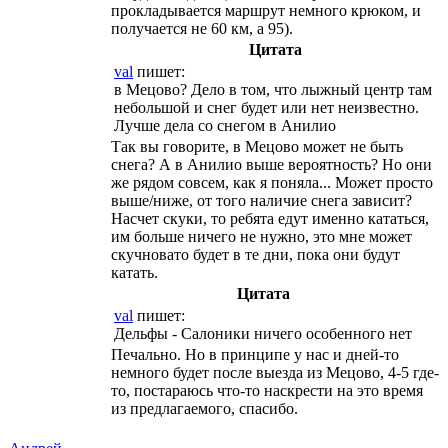
прокладывается маршрут немного крюком, и
получается не 60 км, а 95).
Цитата
val
пишет:
в Мецово? Дело в том, что лыжный центр там
небольшой и снег будет или нет неизвестно.
Лучше дела со снегом в Анилио
Так вы говорите, в Мецово может не быть
снега? А в Анилио выше вероятность? Но они
же рядом совсем, как я поняла... Может просто
выше/ниже, от того наличие снега зависит?
Насчет скуки, то ребята едут именно кататься,
им больше ничего не нужно, это мне может
скучновато будет в те дни, пока они будут
катать.
Цитата
val
пишет:
Дельфы - Салоники ничего особенного нет
Печально. Но в принципе у нас и дней-то
немного будет после выезда из Мецово, 4-5 где-
то, постараюсь что-то наскрести на это время
из предлагаемого, спасибо.