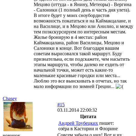
Мецово (оттуда - в Янину, Метеоры) - Вергина
- Салоники (1 полный день и часть дня улета).
В итоге будет у моих сноубордистов
возможность покататься и на Каймакцалане, и
на Василице, и в Мецово или Анилио, и между
тем поэкскурсируем по интересным местам.
Жилье бронирую в 4 местах: район
Каймакцалана, район Василицы, Мецово и
Салоники в конце. Вот благодаря вашим
советам вырисовался такой маршрут. Буду
признательна, если подскажете, чем насытить
этапы маршрута, чтобы далеко не ездить от
начальной точки, может есть какие-то
маленькие красивые городки или места...
Люблю это все выискивать в отчетах, но так
мало информации по зимней Греции...
Chasey
#15
03.11.2014 22:00:32
Цитата
Андрей Трубецких
пишет:
озёра в Кастории и Флорине
Совсем забыла о них! Вот и их
новичок