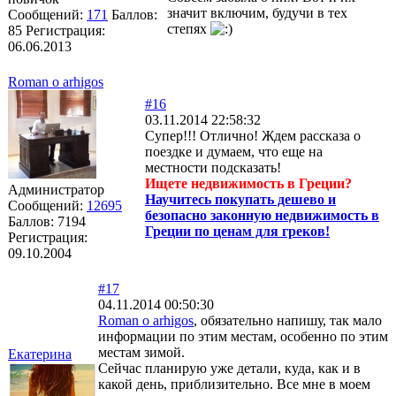
значит включим, будучи в тех
Сообщений:
171
Баллов:
степях
85
Регистрация:
06.06.2013
Roman o arhigos
#16
03.11.2014 22:58:32
Супер!!! Отлично! Ждем рассказа о
поездке и думаем, что еще на
местности подсказать!
Ищете недвижимость в Греции?
Администратор
Научитесь покупать дешево и
Сообщений:
12695
безопасно законную недвижимость в
Баллов:
7194
Греции по ценам для греков!
Регистрация:
09.10.2004
#17
04.11.2014 00:50:30
Roman o arhigos
, обязательно напишу, так мало
информации по этим местам, особенно по этим
местам зимой.
Екатерина
Сейчас планирую уже детали, куда, как и в
какой день, приблизительно. Все мне в моем