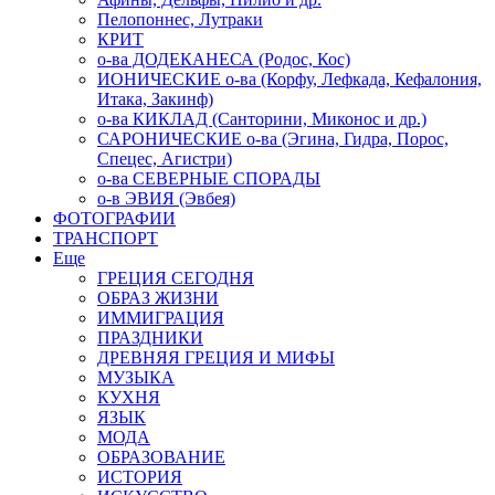
Пелопоннес, Лутраки
КРИТ
о-ва ДОДЕКАНЕСА (Родос, Кос)
ИОНИЧЕСКИЕ о-ва (Корфу, Лефкада, Кефалония,
Итака, Закинф)
о-ва КИКЛАД (Санторини, Миконос и др.)
САРОНИЧЕСКИЕ о-ва (Эгина, Гидра, Порос,
Спецес, Агистри)
о-ва СЕВЕРНЫЕ СПОРАДЫ
о-в ЭВИЯ (Эвбея)
ФОТОГРАФИИ
ТРАНСПОРТ
Еще
ГРЕЦИЯ СЕГОДНЯ
ОБРАЗ ЖИЗНИ
ИММИГРАЦИЯ
ПРАЗДНИКИ
ДРЕВНЯЯ ГРЕЦИЯ И МИФЫ
МУЗЫКА
КУХНЯ
ЯЗЫК
МОДА
ОБРАЗОВАНИЕ
ИСТОРИЯ