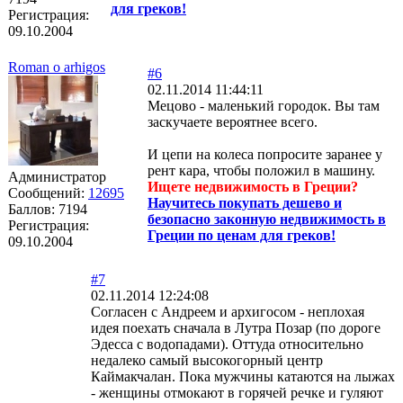
для греков!
Регистрация:
09.10.2004
Roman o arhigos
#6
02.11.2014 11:44:11
Мецово - маленький городок. Вы там
заскучаете вероятнее всего.
И цепи на колеса попросите заранее у
рент кара, чтобы положил в машину.
Администратор
Ищете недвижимость в Греции?
Сообщений:
12695
Научитесь покупать дешево и
Баллов:
7194
безопасно законную недвижимость в
Регистрация:
Греции по ценам для греков!
09.10.2004
#7
02.11.2014 12:24:08
Согласен с Андреем и архигосом - неплохая
идея поехать сначала в Лутра Позар (по дороге
Эдесса с водопадами). Оттуда относительно
недалеко самый высокогорный центр
Каймакчалан. Пока мужчины катаются на лыжах
- женщины отмокают в горячей речке и гуляют