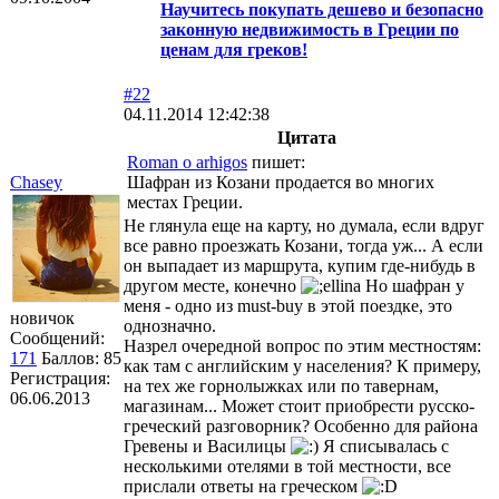
Научитесь покупать дешево и безопасно
законную недвижимость в Греции по
ценам для греков!
#22
04.11.2014 12:42:38
Цитата
Roman o arhigos
пишет:
Chasey
Шафран из Козани продается во многих
местах Греции.
Не глянула еще на карту, но думала, если вдруг
все равно проезжать Козани, тогда уж... А если
он выпадает из маршрута, купим где-нибудь в
другом месте, конечно
Но шафран у
меня - одно из must-buy в этой поездке, это
новичок
однозначно.
Сообщений:
Назрел очередной вопрос по этим местностям:
171
Баллов:
85
как там с английским у населения? К примеру,
Регистрация:
на тех же горнолыжках или по тавернам,
06.06.2013
магазинам... Может стоит приобрести русско-
греческий разговорник? Особенно для района
Гревены и Василицы
Я списывалась с
несколькими отелями в той местности, все
прислали ответы на греческом