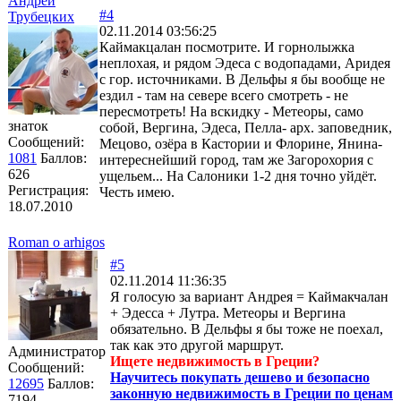
Андрей
#4
Трубецких
02.11.2014 03:56:25
Каймакцалан посмотрите. И горнолыжка
неплохая, и рядом Эдеса с водопадами, Аридея
с гор. источниками. В Дельфы я бы вообще не
ездил - там на севере всего смотреть - не
пересмотреть! На вскидку - Метеоры, само
знаток
собой, Вергина, Эдеса, Пелла- арх. заповедник,
Сообщений:
Мецово, озёра в Кастории и Флорине, Янина-
1081
Баллов:
интереснейший город, там же Загорохория с
626
ущельем... На Салоники 1-2 дня точно уйдёт.
Регистрация:
Честь имею.
18.07.2010
Roman o arhigos
#5
02.11.2014 11:36:35
Я голосую за вариант Андрея = Каймакчалан
+ Эдесса + Лутра. Метеоры и Вергина
обязательно. В Дельфы я бы тоже не поехал,
так как это другой маршрут.
Администратор
Ищете недвижимость в Греции?
Сообщений:
Научитесь покупать дешево и безопасно
12695
Баллов:
законную недвижимость в Греции по ценам
7194