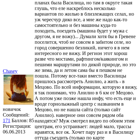
планах была Василица, но там в округе такая
глушь, что еле наскреблось несколько
вариантов по жилью в близлежащих селах, но
уж чересчур дико все, а мне же надо как-то
самостоятельно и без машины куда-то
походить, поездить (машина будет у мужа с
другом, я не вожу)... Думали хотя бы в Гревене
поселится, чтоб не совсем в забитом селе, но
город совершенно безликий, ничего я в нем
интересного не вижу. И регион этот хорош
разве что мостами, рафтингом/каякингом и
пешими маршрутами по дикой природе, но это
же зима, да и летом сама бы я пешком не
Chasey
пошла. Потому все-таки вместо Василицы
пришлось рассмотреть Анилио, а жить - в
Мецово. По всей информации, которую я вижу,
я так понимаю, что Анилио в 6 км от Мецово.
А потом уже позже нашла инфу, что есть еще и
вроде горнолыжный центр с названием в
новичок
Мецово, но не нашла сайта (только сайт
Сообщений:
Анилио). наверное они совсем рядом оба
171
Баллов:
85
находятся? Муж смотрел видео по обоим этим
Регистрация:
центрам, его устраивает: людей мало, трассы
06.06.2013
нравятся, все ок. Хочет пару раз и в Василицу
оттуда съездить (только по карте