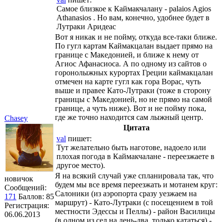
Самое близкое к Каймакчалану - palaios Agios
Athanasios . Но вам, конечно, удобнее будет в
Лутраки Аридеас
Вот я никак и не пойму, откуда все-таки ближе.
По гугл картам Каймакцалан выдает прямо на
границе с Македонией, и ближе к нему от
Агиос Афанасиоса. А по одному из сайтов о
горонолыжных курортах Греции каймакцалан
отмечен на карте гугл как гора Ворас, чуть
выше и правее Като-Лутраки (тоже в сторону
границы с Македонией, но не прямо на самой
границе, а чуть ниже). Вот и не пойму пока,
где же точно находится сам лыжный центр.
Chasey
Цитата
val
пишет:
Тут желательно быть наготове, надоело или
плохая погода в Каймакчалане - переезжаете в
другое место).
Я на всякий случай уже спланировала так, что
новичок
будем мы все время переезжать и мотанем круг:
Сообщений:
Салоники (из аэропорта сразу уезжаем на
171
Баллов:
85
маршрут) - Като-Лутраки (с посещением в той
Регистрация:
местности Эдессы и Пеллы) - район Василицы
06.06.2013
(в одном из сел на день-два, только кататься) -