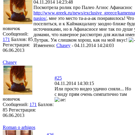
04.11.2014 14:23:48
Посмотрела ролик про Палео Агиос Афанасиос
http://www.greek.ru/news/exclusive_greece/kamenn
­nasios/
, мне это место та-а-а-ак понравилось! Что
поселиться, и к Каймакцалану заодно ближе буд
новичок
источниками, но в Афанасиосе мне так по душе
Сообщений:
домами, что наверное рассмотрю для жилья имен
171
Баллов:
85
Лутрак. Уж слишком хорош, как на мой вкус!
Регистрация:
Изменено:
Chasey
-
04.11.2014 14:24:03
06.06.2013
Chasey
#25
04.11.2014 14:30:15
Или просто видео удачно сняли... Но
с виду прям очень симпатично там
новичок
Сообщений:
171
Баллов:
85
Регистрация:
06.06.2013
Roman o arhigos
#26