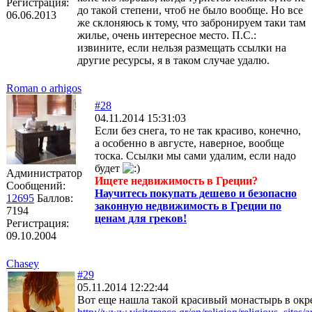
Регистрация:
до такой степени, чтоб не было вообще. Но все
06.06.2013
же склоняюсь к тому, что забронируем таки там
жилье, очень интересное место. П.С.:
извините, если нельзя размещать ссылки на
другие ресурсы, я в таком случае удалю.
Roman o arhigos
#28
04.11.2014 15:31:03
Если без снега, то не так красиво, конечно,
а особенно в августе, наверное, вообще
тоска. Ссылки мы сами удалим, если надо
будет
Администратор
Ищете недвижимость в Греции?
Сообщений:
Научитесь покупать дешево и безопасно
12695
Баллов:
законную недвижимость в Греции по
7194
ценам для греков!
Регистрация:
09.10.2004
Chasey
#29
05.11.2014 12:22:44
Вот еще нашла такой красивый монастырь в окр