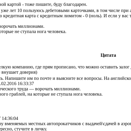
вой картой - тоже пишите, буду благодарен.
уже лет 10 пользуюсь дебетовыми карточками, в том числе при
едитная карта с кредитным лимитом - 0 (ноль). И если у вас та
ворочать миллионами.
оторые не ступала нога человека.
Цитата
лкую компанию, где прям прописано, что можно оставить залог 
е внушает доверия)
сь. Напишите им по почте и выясните все вопросы. На английск
.02.2016 16:33:37
ческого труда — ворочать миллионами.
ного граблей, на которые не ступала нога человека.
 14:36:04
у вменяемых местных автопрокатчиков с выдачей\сдачей в аэро
ресно, стучите в личку.