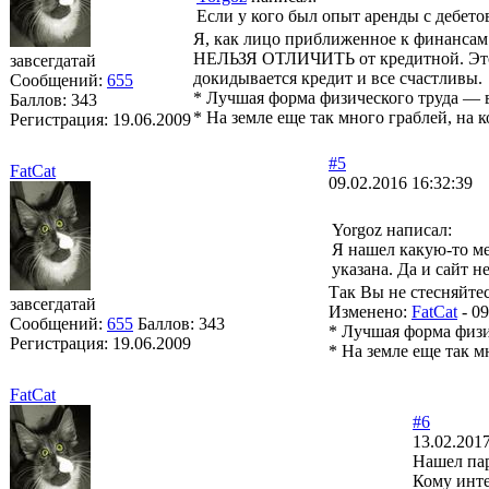
Если у кого был опыт аренды с дебето
Я, как лицо приближенное к финансам 
НЕЛЬЗЯ ОТЛИЧИТЬ от кредитной. Это кр
завсегдатай
докидывается кредит и все счастливы.
Сообщений:
655
* Лучшая форма физического труда — 
Баллов:
343
* На земле еще так много граблей, на к
Регистрация:
19.06.2009
#5
FatCat
09.02.2016 16:32:39
Yorgoz написал:
Я нашел какую-то ме
указана. Да и сайт н
Так Вы не стесняйте
завсегдатай
Изменено:
FatCat
-
09
Сообщений:
655
Баллов:
343
* Лучшая форма физи
Регистрация:
19.06.2009
* На земле еще так м
FatCat
#6
13.02.2017
Нашел пар
Кому инте