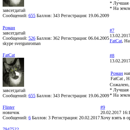
* Лучшая 
* На земл
завсегдатай
Сообщений:
655
Баллов:
343
Регистрация:
19.06.2009
Роман
#7
завсегдатай
13.02.2017
Сообщений:
526
Баллов:
362
Регистрация:
06.04.2005
FatCat
, Н
skype svergunroman
FatCat
#8
13.02.2017
Роман
нап
FatCat , 
Сожалею, 
* Лучшая 
завсегдатай
* На земл
Сообщений:
655
Баллов:
343
Регистрация:
19.06.2009
Flinter
#9
новичок
20.02.2017 16:
Сообщений:
6
Баллов:
3
Регистрация:
20.02.2017
Хочу взять в 
7947522