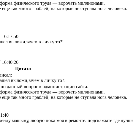
форма физического труда — ворочать миллионами.
е еще так много граблей, на которые не ступала нога человека.
 16:17:50
ашел выложи,зачем в личку то?!
 16:40:26
Цитата
исал:
Нашел выложи,зачем в личку то?!
но данный вопрос к администрации сайта.
форма физического труда — ворочать миллионами.
е еще так много граблей, на которые не ступала нога человека.
11:40
оренду машыну, любую пока моя в ремонте. подскажыте где лучше