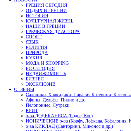
ГРЕЦИЯ СЕГОДНЯ
ОТДЫХ В ГРЕЦИИ
ИСТОРИЯ
КУЛЬТУРНАЯ ЖИЗНЬ
НАШИ В ГРЕЦИИ
ГРЕЧЕСКАЯ ДИАСПОРА
СПОРТ
ЯЗЫК
РЕЛИГИЯ
ПРИРОДА
КУХНЯ
МОДА И SHOPPING
ЕС СЕГОДНЯ
НЕДВИЖИМОСТЬ
БИЗНЕС
ЭКСКЛЮЗИВ
ОТЗЫВЫ
Салоники, Халкидики, Паралия Катерини, Касторь
Афины, Дельфы, Пилио и др.
Пелопоннес, Лутраки
КРИТ
о-ва ДОДЕКАНЕСА (Родос, Кос)
ИОНИЧЕСКИЕ о-ва (Корфу, Лефкада, Кефалония, И
о-ва КИКЛАД (Санторини, Миконос и др.)