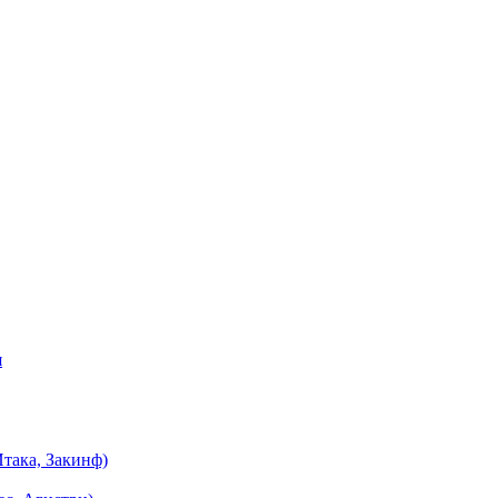
я
така, Закинф)