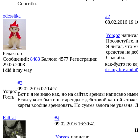
Спасибо.
odessitka
#2
08.02.2016 19:1
Yorgoz
написал
Посоветуйте, п
Я читал, что 
средства на де
Редактор
Спасибо.
Сообщений:
8483
Баллов:
4577
Регистрация:
как-будто по ка
29.06.2008
it's my life and i
i did it my way
#3
09.02.2016 02:14:51
Yorgoz
Вот и я не знаю как, но на сайтах аренды написано име
Гость
Если у кого был опыт аренды с дебетовой картой - тож
карты вообще арендовать. Но сумма залога не указана. Д
FatCat
#4
09.02.2016 16:30:41
Ц
Yorgoz
написал: