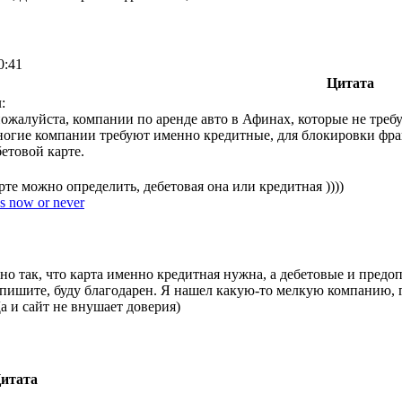
0:41
Цитата
:
ожалуйста, компании по аренде авто в Афинах, которые не требу
многие компании требуют именно кредитные, для блокировки фра
бетовой карте.
рте можно определить, дебетовая она или кредитная ))))
t's now or never
нно так, что карта именно кредитная нужна, а дебетовые и предо
е пишите, буду благодарен. Я нашел какую-то мелкую компанию, 
а и сайт не внушает доверия)
итата