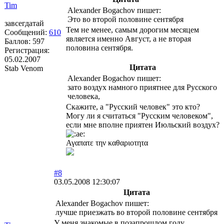
Tim
Alexander Bogachov пишет:
Это во второй половине сентября
завсегдатай
Тем не менее, самым дорогим месяцем
Сообщений:
610
является именно Август, а не вторая
Баллов:
597
половина сентября.
Регистрация:
05.02.2007
Цитата
Stab Venom
Alexander Bogachov пишет:
зато воздух намного приятнее для Русского
человека,
Скажите, а "Русский человек" это кто?
Могу ли я считаться "Русским человеком",
если мне вполне приятен Июльский воздух?
Αγαπατε την καθαριοτητα
#8
03.05.2008 12:30:07
Цитата
Alexander Bogachov пишет:
лучше приезжать во второй половине сентября
У меня знакомые в позапрошлом году