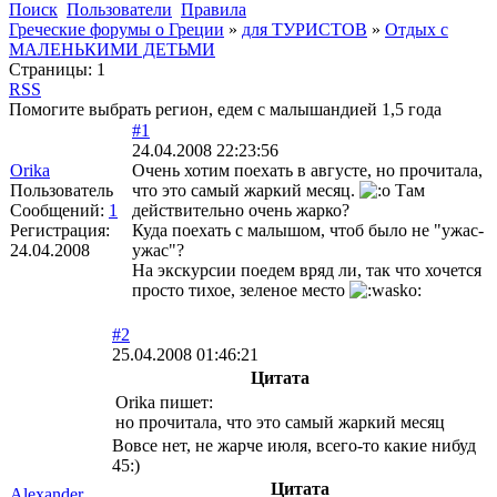
Поиск
Пользователи
Правила
Греческие форумы о Греции
»
для ТУРИСТОВ
»
Отдых с
МАЛЕНЬКИМИ ДЕТЬМИ
Страницы:
1
RSS
Помогите выбрать регион, едем с малышандией 1,5 года
#1
24.04.2008 22:23:56
Orika
Очень хотим поехать в августе, но прочитала,
Пользователь
что это самый жаркий месяц.
Там
Сообщений:
1
действительно очень жарко?
Регистрация:
Куда поехать с малышом, чтоб было не "ужас-
24.04.2008
ужас"?
На экскурсии поедем вряд ли, так что хочется
просто тихое, зеленое место
#2
25.04.2008 01:46:21
Цитата
Orika пишет:
но прочитала, что это самый жаркий месяц
Вовсе нет, не жарче июля, всего-то какие нибуд
45:)
Цитата
Alexander