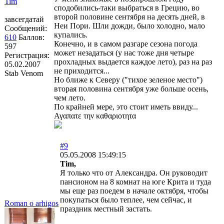
Tim
сподобились-таки выбраться в Грецию, во
второй половине сентября на десять дней, в
завсегдатай
Неи Пори. Шли дожди, было холодно, мало
Сообщений:
купались.
610
Баллов:
Конечно, и в самом разгаре сезона погода
597
может незадаться (у нас тоже дня четыре
Регистрация:
прохладных выдается каждое лето), раз на раз
05.02.2007
не приходится...
Stab Venom
Но ближе к Северу ("тихое зеленое место")
вторая половина сентября уже больше осень,
чем лето.
По крайней мере, это стоит иметь ввиду...
Αγαπατε την καθαριοτητα
#9
05.05.2008 15:49:15
Tim,
Я только что от Александра. Он руководит
пансионом на 8 комнат на юге Крита и туда
мы еще раз поедем в начале октября, чтобы
покупаться было теплее, чем сейчас, и
Roman o arhigos
праздник местный застать.