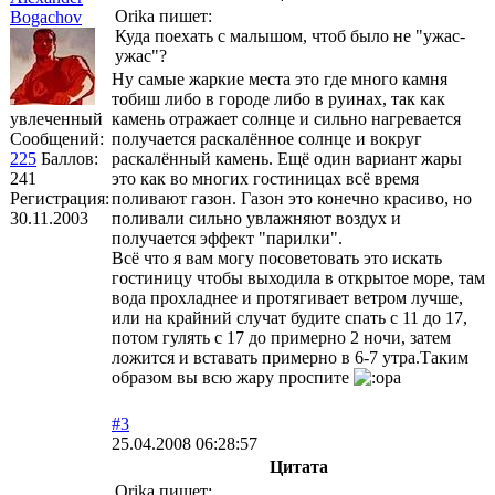
Orika пишет:
Bogachov
Куда поехать с малышом, чтоб было не "ужас-
ужас"?
Ну самые жаркие места это где много камня
тобиш либо в городе либо в руинах, так как
увлеченный
камень отражает солнце и сильно нагревается
Сообщений:
получается раскалённое солнце и вокруг
225
Баллов:
раскалённый камень. Ещё один вариант жары
241
это как во многих гостиницах всё время
Регистрация:
поливают газон. Газон это конечно красиво, но
30.11.2003
поливали сильно увлажняют воздух и
получается эффект "парилки".
Всё что я вам могу посоветовать это искать
гостиницу чтобы выходила в открытое море, там
вода прохладнее и протягивает ветром лучше,
или на крайний случат будите спать с 11 до 17,
потом гулять с 17 до примерно 2 ночи, затем
ложится и вставать примерно в 6-7 утра.Таким
образом вы всю жару проспите
#3
25.04.2008 06:28:57
Цитата
Orika пишет: