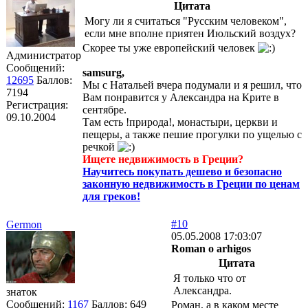
Цитата
Могу ли я считаться "Русским человеком",
если мне вполне приятен Июльский воздух?
Скорее ты уже европейский человек
Администратор
Сообщений:
samsurg,
12695
Баллов:
Мы с Натальей вчера подумали и я решил, что
7194
Вам понравится у Александра на Крите в
Регистрация:
сентябре.
09.10.2004
Там есть !природа!, монастыри, церкви и
пещеры, а также пешие прогулки по ущелью с
речкой
Ищете недвижимость в Греции?
Научитесь покупать дешево и безопасно
законную недвижимость в Греции по ценам
для греков!
#10
Germon
05.05.2008 17:03:07
Roman o arhigos
Цитата
Я только что от
Александра.
знаток
Сообщений:
1167
Баллов:
649
Роман, а в каком месте