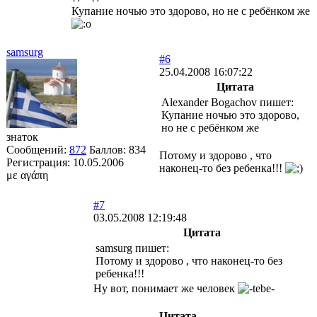
Купание ночью это здорово, но не с ребёнком же
samsurg
#6
25.04.2008 16:07:22
Цитата
Alexander Bogachov пишет:
Купание ночью это здорово,
но не с ребёнком же
знаток
Сообщений:
872
Баллов:
834
Потому и здорово , что
Регистрация:
10.05.2006
наконец-то без ребенка!!!
με αγάπη
#7
03.05.2008 12:19:48
Цитата
samsurg пишет:
Потому и здорово , что наконец-то без
ребенка!!!
Ну вот, понимает же человек
Цитата