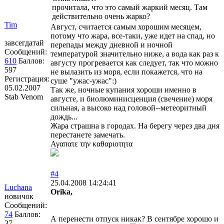
прочитала, что это самый жаркий месяц. Там
действительно очень жарко?
Tim
Август, считается самым хорошим месяцем,
потому что жара, все-таки, уже идет на спад, но
завсегдатай
перепады между дневной и ночной
Сообщений:
температурой значительно ниже, а вода как раз к
610
Баллов:
августу прогревается как следует, так что можно
597
не вылазить из моря, если покажется, что на
Регистрация:
суше "ужас-ужас":)
05.02.2007
Так же, ночные купания хороши именно в
Stab Venom
августе, и биолюминисценция (свечение) моря
сильная, а высоко над головой--метеоритный
дождь...
Жара страшна в городах. На берегу через два дня
перестанете замечать.
Αγαπατε την καθαριοτητα
#4
25.04.2008 14:24:41
Luchana
Orika,
новичок
Сообщений:
74
Баллов:
А перенести отпуск никак? В сентябре хорошо и
37