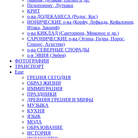
Пелопоннес, Лутраки
КРИТ
о-ва ДОДЕКАНЕСА (Родос, Кос)
ИОНИЧЕСКИЕ о-ва (Корфу, Лефкада, Кефалония,
Итака, Закинф)
о-ва КИКЛАД (Санторини, Миконос и др.)
САРОНИЧЕСКИЕ о-ва (Эгина, Гидра, Порос,
Спецес, Агистри)
о-ва СЕВЕРНЫЕ СПОРАДЫ
о-в ЭВИЯ (Эвбея)
ФОТОГРАФИИ
ТРАНСПОРТ
Еще
ГРЕЦИЯ СЕГОДНЯ
ОБРАЗ ЖИЗНИ
ИММИГРАЦИЯ
ПРАЗДНИКИ
ДРЕВНЯЯ ГРЕЦИЯ И МИФЫ
МУЗЫКА
КУХНЯ
ЯЗЫК
МОДА
ОБРАЗОВАНИЕ
ИСТОРИЯ