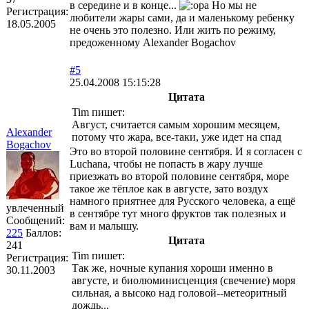
в середине и в конце...
Но мы не
Регистрация:
любители жары сами, да и маленькому ребенку
18.05.2005
не очень это полезно. Или жить по режиму,
предоженному Alexander Bogachov
#5
25.04.2008 15:15:28
Цитата
Tim пишет:
Август, считается самым хорошим месяцем,
Alexander
потому что жара, все-таки, уже идет на спад
Bogachov
Это во второй половине сентября. И я согласен с
Luchana, чтобы не попасть в жaру лучше
приезжать во второй половине сентября, море
такое же тёплое как в августе, зато воздух
намного приятнее для Русского человека, а ещё
увлеченный
в сентябре тут много фруктов так полезных и
Сообщений:
вам и малышу.
225
Баллов:
Цитата
241
Tim пишет:
Регистрация:
Так же, ночные купания хороши именно в
30.11.2003
августе, и биолюминисценция (свечение) моря
сильная, а высоко над головой--метеоритный
дождь...