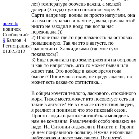
лет) температура ооочень важна, а мелкой
дочери (3 года) нужно спокойное море. В
Сарти,например, волны ее просто напугали, она
и сама не купалась и нам не давала,кричала чтоб
aravello
никто не заходил в воду, так вот за нас
новичок
переживала.)))
Сообщений:
2) Прочитала где-то про влажность на островах
9
Баллов:
4
повышенную. Так ли это в августе, по
Регистрация:
сравнению с Халкидиками (где мне сухо
01.02.2012
показалось)?
3) Еще прочитала про землетрясения на островах
и как-то напряглась...кто-то может бывал или
живет там. Это вообще в какое время года
бывает? Понимаю стихия, не предугадаешь, но
может есть какая-то статистика...
В общем хочется теплого, ласкового, спокойного
моря. Тихое место,может кто посоветует есть ли
такие в августе? Не в смысле отсутствия людей,
я реалист и понимаю что это пиковый сезон.
Просто люди-то разные:английская молодежь
нам не компания. Развлечений особо никаких не
надо. На Ситонии отдыхали в Никити и Торони
(в нем понравилось больше). Нужна небольшая
набережная и несколько таверн. Ну и чтоб