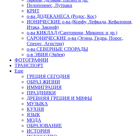
Пелопоннес, Лутраки
КРИТ
о-ва ДОДЕКАНЕСА (Родос, Кос)
ИОНИЧЕСКИЕ о-ва (Корфу, Лефкада, Кефалония,
Итака, Закинф)
о-ва КИКЛАД (Санторини, Миконос и др.)
САРОНИЧЕСКИЕ о-ва (Эгина, Гидра, Порос,
Спецес, Агистри)
о-ва СЕВЕРНЫЕ СПОРАДЫ
о-в ЭВИЯ (Эвбея)
ФОТОГРАФИИ
ТРАНСПОРТ
Еще
ГРЕЦИЯ СЕГОДНЯ
ОБРАЗ ЖИЗНИ
ИММИГРАЦИЯ
ПРАЗДНИКИ
ДРЕВНЯЯ ГРЕЦИЯ И МИФЫ
МУЗЫКА
КУХНЯ
ЯЗЫК
МОДА
ОБРАЗОВАНИЕ
ИСТОРИЯ