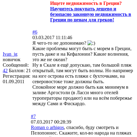
Ищете недвижимость в Греции?
Научитесь покупать дешево и
безопасно законную недвижимость в
Греции по ценам для греков!
#6
03.03.2017 11:11:46
Я чего-то не допонимаю?
Какие проблемы могут быть с морем в Греции,
Ivan_jg
пусть даже и на Кефалонии? Какие волнения,
новичок
это же не океан?
Сообщений:
Ну в Скале я ещё допускаю, там большой пляж
42
Баллов:
21
открытый, там могут быть волны. Но например
Регистрация:
на юге острова есть пляжи с бухточками, на
01.09.2011
северовостоке тоже должны быть.
Спокойное море должно быть как минимум в
заливе Аргостоли (в Ласси много отелей
туроператоры продают) или на всём побережье
между Сами и Фискардо.
#7
07.03.2017 00:28:39
Roman o arhigos
, спасибо, буду смотреть и
Пелопоннес. Скажите, кол-во народа на пляжах