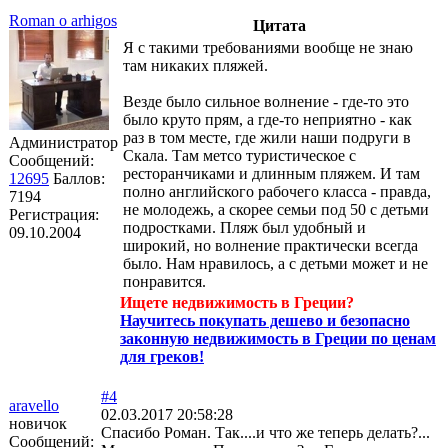
Roman o arhigos
Цитата
Я с такими требованиями вообще не знаю
там никаких пляжей.
Везде было сильное волнение - где-то это
было круто прям, а где-то неприятно - как
раз в том месте, где жили наши подруги в
Администратор
Скала. Там метсо туристическое с
Сообщений:
ресторанчиками и длинным пляжем. И там
12695
Баллов:
полно английского рабочего класса - правда,
7194
не молодежь, а скорее семьи под 50 с детьми
Регистрация:
подростками. Пляж был удобный и
09.10.2004
широкий, но волнение практически всегда
было. Нам нравилось, а с детьми может и не
понравится.
Ищете недвижимость в Греции?
Научитесь покупать дешево и безопасно
законную недвижимость в Греции по ценам
для греков!
#4
aravello
02.03.2017 20:58:28
новичок
Спасибо Роман. Так....и что же теперь делать?...
Сообщений: