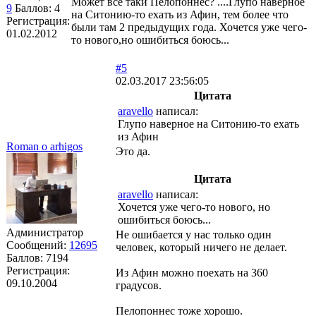
Может все таки Пелопоннес? ....Глупо наверное
9
Баллов:
4
на Ситонию-то ехать из Афин, тем более что
Регистрация:
были там 2 предыдущих года. Хочется уже чего-
01.02.2012
то нового,но ошибиться боюсь...
#5
02.03.2017 23:56:05
Цитата
aravello
написал:
Глупо наверное на Ситонию-то ехать
из Афин
Roman o arhigos
Это да.
Цитата
aravello
написал:
Хочется уже чего-то нового, но
ошибиться боюсь...
Администратор
Не ошибается у нас только один
Сообщений:
12695
человек, который ничего не делает.
Баллов:
7194
Регистрация:
Из Афин можно поехать на 360
09.10.2004
градусов.
Пелопоннес тоже хорошо.