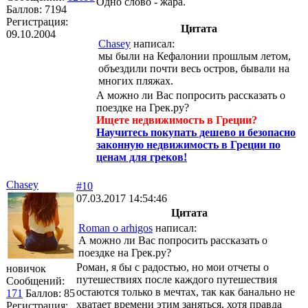
Одно слово - жара.
Баллов:
7194
Регистрация:
Цитата
09.10.2004
Chasey
написал:
мы были на Кефалонии прошлым летом,
объездили почти весь остров, бывали на
многих пляжах.
А можно ли Вас попросить рассказать о
поездке на Грек.ру?
Ищете недвижимость в Греции?
Научитесь покупать дешево и безопасно
законную недвижимость в Греции по
ценам для греков!
Chasey
#10
07.03.2017 14:54:46
Цитата
Roman o arhigos
написал:
А можно ли Вас попросить рассказать о
поездке на Грек.ру?
Роман, я бы с радостью, но мои отчеты о
новичок
путешествиях после каждого путешествия
Сообщений:
остаются только в мечтах, так как банально не
171
Баллов:
85
хватает времени этим заняться, хотя правда
Регистрация: