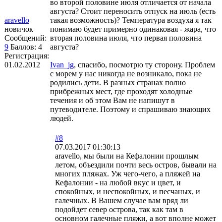
во второй половине июля отличается от начала
августа? Стоит переносить отпуск на июль (есть
aravello
такая возможность)? Температура воздуха я так
новичок
понимаю будет примерно одинаковая - жара, что
Сообщений:
вторая половина июля, что первая половина
9
Баллов:
4
августа?
Регистрация:
01.02.2012
Ivan_jg
, спасибо, посмотрю ту сторону. Проблем
с морем у нас никогда не возникало, пока не
родились дети. В разных странах полно
прибрежных мест, где проходят холодные
течения и об этом Вам не напишут в
путеводителе. Поэтому и спрашиваю знающих
людей.
#8
07.03.2017 01:30:13
aravello, мы были на Кефалонии прошлым
летом, объездили почти весь остров, бывали на
многих пляжах. Уж чего-чего, а пляжей на
Кефалонии - на любой вкус и цвет, и
спокойных, и неспокойных, и песчаных, и
галечных. В Вашем случае вам вряд ли
подойдет север острова, так как там в
основном галечные пляжи, а вот вполне может