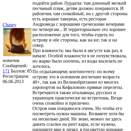
подойти район Лурдаты: там длинный мелкий
песчаный пляж, детям должно понравится. И
райончик там спокойный, но с другой стороны
есть хорошие таверны, есть ресторан
Андромеда с хорошими греческими вечерами
Chasey
по четвергам... И территориально это хорошее
расположение для того, чтобы ездить по
острову в обе стороны, как на юг, так и на
север.
Про влажность: мы были в августе как раз, в
начале. Особой влажности я не почувствовала,
новичок
но жарко было ооочень, из воды вылезать не
Сообщений:
хотелось.
171
Баллов:
85
По отдыхающему контингенту: по всему
Регистрация:
острову это в основном англичане возраста
06.06.2013
40+, так как из Великобритании из многих
аэропортов на Кефалонию прямые перелеты.
Встречаются также итальянцы, русских и
украинцев практически не встретишь. Везде
очень спокойно и прилично.
Остров нам понравился очень. Но чтобы его
посмотреть нужна машина. Возьмите хотя бы
на несколько дней. Не знаю, можно ли здесь
давать ссылки на рент кары, если нужны,
напишите мне в личку, я посоветую хорошие