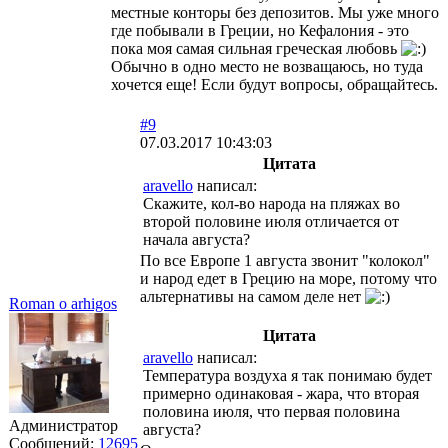
местные конторы без депозитов. Мы уже много
где побывали в Греции, но Кефалония - это
пока моя самая сильная греческая любовь
Обычно в одно место не возващаюсь, но туда
хочется еще! Если будут вопросы, обращайтесь.
#9
07.03.2017 10:43:03
Цитата
aravello
написал:
Скажите, кол-во народа на пляжах во
второй половине июля отличается от
начала августа?
По все Европе 1 августа звонит "колокол"
и народ едет в Грецию на море, потому что
альтернативы на самом деле нет
Roman o arhigos
Цитата
aravello
написал:
Температура воздуха я так понимаю будет
примерно одинаковая - жара, что вторая
половина июля, что первая половина
Администратор
августа?
Сообщений:
12695