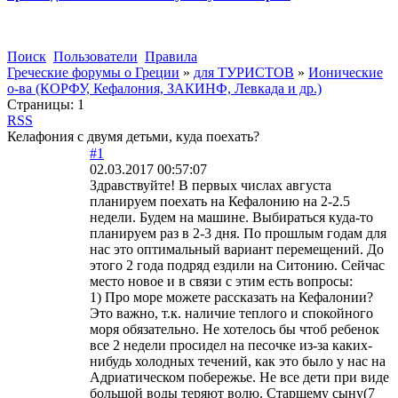
Поиск
Пользователи
Правила
Греческие форумы о Греции
»
для ТУРИСТОВ
»
Ионические
о-ва (КОРФУ, Кефалония, ЗАКИНФ, Левкада и др.)
Страницы:
1
RSS
Келафония с двумя детьми, куда поехать?
#1
02.03.2017 00:57:07
Здравствуйте! В первых числах августа
планируем поехать на Кефалонию на 2-2.5
недели. Будем на машине. Выбираться куда-то
планируем раз в 2-3 дня. По прошлым годам для
нас это оптимальный вариант перемещений. До
этого 2 года подряд ездили на Ситонию. Сейчас
место новое и в связи с этим есть вопросы:
1) Про море можете рассказать на Кефалонии?
Это важно, т.к. наличие теплого и спокойного
моря обязательно. Не хотелось бы чтоб ребенок
все 2 недели просидел на песочке из-за каких-
нибудь холодных течений, как это было у нас на
Адриатическом побережье. Не все дети при виде
большой воды теряют волю. Старшему сыну(7