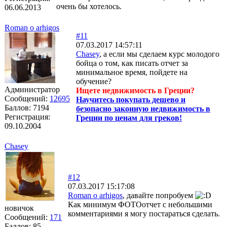
очень бы хотелось.
06.06.2013
Roman o arhigos
#11
07.03.2017 14:57:11
Chasey
, а если мы сделаем курс молодого
бойца о том, как писать отчет за
минимальное время, пойдете на
обучение?
Администратор
Ищете недвижимость в Греции?
Сообщений:
12695
Научитесь покупать дешево и
Баллов:
7194
безопасно законную недвижимость в
Регистрация:
Греции по ценам для греков!
09.10.2004
Chasey
#12
07.03.2017 15:17:08
Roman o arhigos
, давайте попробуем
Как минимум ФОТОотчет с небольшими
новичок
комментариями я могу постараться сделать.
Сообщений:
171
Баллов:
85