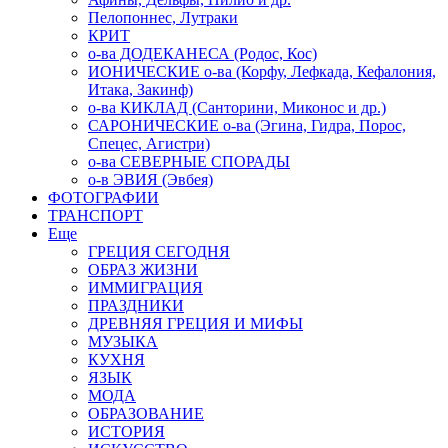
Пелопоннес, Лутраки
КРИТ
о-ва ДОДЕКАНЕСА (Родос, Кос)
ИОНИЧЕСКИЕ о-ва (Корфу, Лефкада, Кефалония,
Итака, Закинф)
о-ва КИКЛАД (Санторини, Миконос и др.)
САРОНИЧЕСКИЕ о-ва (Эгина, Гидра, Порос,
Спецес, Агистри)
о-ва СЕВЕРНЫЕ СПОРАДЫ
о-в ЭВИЯ (Эвбея)
ФОТОГРАФИИ
ТРАНСПОРТ
Еще
ГРЕЦИЯ СЕГОДНЯ
ОБРАЗ ЖИЗНИ
ИММИГРАЦИЯ
ПРАЗДНИКИ
ДРЕВНЯЯ ГРЕЦИЯ И МИФЫ
МУЗЫКА
КУХНЯ
ЯЗЫК
МОДА
ОБРАЗОВАНИЕ
ИСТОРИЯ