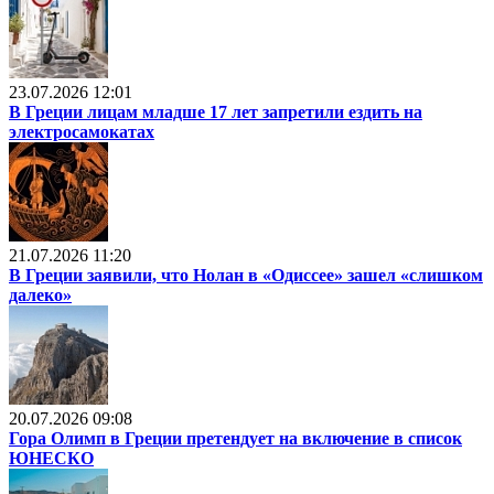
23.07.2026 12:01
В Греции лицам младше 17 лет запретили ездить на
электросамокатах
21.07.2026 11:20
В Греции заявили, что Нолан в «Одиссее» зашел «слишком
далеко»
20.07.2026 09:08
Гора Олимп в Греции претендует на включение в список
ЮНЕСКО