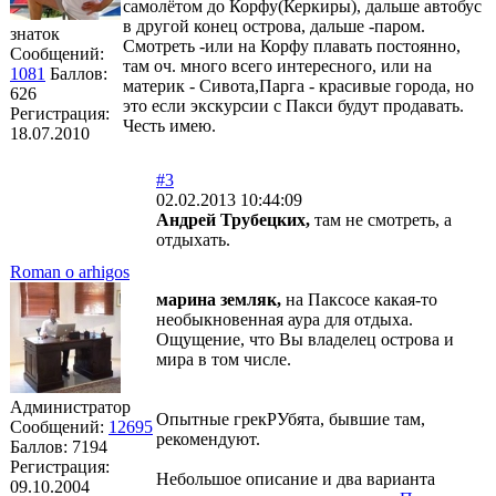
самолётом до Корфу(Керкиры), дальше автобус
в другой конец острова, дальше -паром.
знаток
Смотреть -или на Корфу плавать постоянно,
Сообщений:
там оч. много всего интересного, или на
1081
Баллов:
материк - Сивота,Парга - красивые города, но
626
это если экскурсии с Пакси будут продавать.
Регистрация:
Честь имею.
18.07.2010
#3
02.02.2013 10:44:09
Андрей Трубецких,
там не смотреть, а
отдыхать.
Roman o arhigos
марина земляк,
на Паксосе какая-то
необыкновенная аура для отдыха.
Ощущение, что Вы владелец острова и
мира в том числе.
Администратор
Опытные грекРУбята, бывшие там,
Сообщений:
12695
рекомендуют.
Баллов:
7194
Регистрация:
Небольшое описание и два варианта
09.10.2004