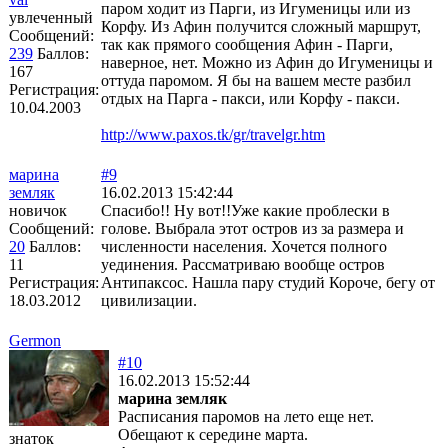
паром ходит из Парги, из Игуменицы или из
увлеченный
Корфу. Из Афин получится сложный маршрут,
Сообщений:
так как прямого сообщения Афин - Парги,
239
Баллов:
наверное, нет. Можно из Афин до Игуменицы и
167
оттуда паромом. Я бы на вашем месте разбил
Регистрация:
отдых на Парга - пакси, или Корфу - пакси.
10.04.2003
http://www.paxos.tk/gr/travelgr.htm
марина
#9
земляк
16.02.2013 15:42:44
новичок
Спасибо!! Ну вот!!Уже какие проблески в
Сообщений:
голове. Выбрала этот остров из за размера и
20
Баллов:
численности населения. Хочется полного
11
уединения. Рассматриваю вообще остров
Регистрация:
Антипаксос. Нашла пару студий Короче, бегу от
18.03.2012
цивилизации.
Germon
#10
16.02.2013 15:52:44
марина земляк
Расписания паромов на лето еще нет.
Обещают к середине марта.
знаток