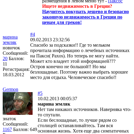
размещения в левом меню тут -
Паксос
Ищете недвижимость в Греции?
Научитесь покупать дешево и безопасно
законную недвижимость в Греции по
ценам для греков!
#4
марина
09.02.2013 23:32:56
земляк
Спасибо за подсказки!! Где то мельком
новичок
прочитала информацию о лечебных источниках
Сообщений:
на Пакси( Paxos). Но теперь не могу найти.
20
Баллов:
Может кто владеет этой информацией???
11
Остров конечно не большой!! Но мы
Регистрация:
безлошадные. Поэтому важно выбрать хорошее
18.03.2012
место для отдыха. Человеческое спасибо!!
Germon
#5
10.02.2013 00:05:37
марина земляк
Нет там никаких источников. Наверняка что-
то спутали.
знаток
Если беслошадные, то лучше рядом со
Сообщений:
столицей останавливайтесь. Там вся
1167
Баллов:
649
основная жизнь. Хотя еще два симпатичных