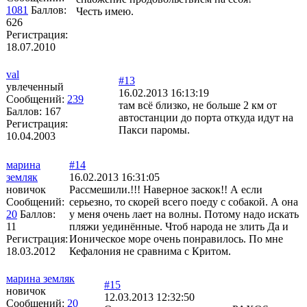
1081
Баллов:
Честь имею.
626
Регистрация:
18.07.2010
val
#13
увлеченный
16.02.2013 16:13:19
Сообщений:
239
там всё близко, не больше 2 км от
Баллов:
167
автостанции до порта откуда идут на
Регистрация:
Пакси паромы.
10.04.2003
марина
#14
земляк
16.02.2013 16:31:05
новичок
Рассмешили.!!! Наверное заскок!! А если
Сообщений:
серьезно, то скорей всего поеду с собакой. А она
20
Баллов:
у меня очень лает на волны. Потому надо искать
11
пляжи уединённые. Чтоб народа не злить Да и
Регистрация:
Ионическое море очень понравилось. По мне
18.03.2012
Кефалония не сравнима с Критом.
марина земляк
#15
новичок
12.03.2013 12:32:50
Сообщений:
20