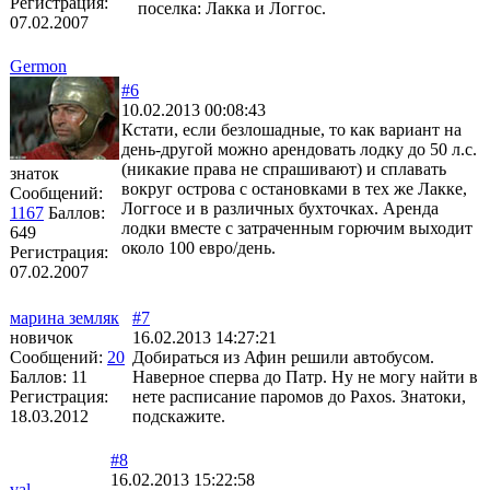
Регистрация:
поселка: Лакка и Логгос.
07.02.2007
Germon
#6
10.02.2013 00:08:43
Кстати, если безлошадные, то как вариант на
день-другой можно арендовать лодку до 50 л.с.
(никакие права не спрашивают) и сплавать
знаток
вокруг острова с остановками в тех же Лакке,
Сообщений:
Логгосе и в различных бухточках. Аренда
1167
Баллов:
лодки вместе с затраченным горючим выходит
649
около 100 евро/день.
Регистрация:
07.02.2007
марина земляк
#7
новичок
16.02.2013 14:27:21
Сообщений:
20
Добираться из Афин решили автобусом.
Баллов:
11
Наверное сперва до Патр. Ну не могу найти в
Регистрация:
нете расписание паромов до Paxos. Знатоки,
18.03.2012
подскажите.
#8
16.02.2013 15:22:58
val