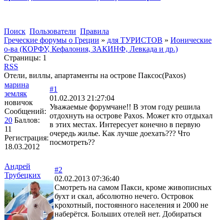
Поиск
Пользователи
Правила
Греческие форумы о Греции
»
для ТУРИСТОВ
»
Ионические
о-ва (КОРФУ, Кефалония, ЗАКИНФ, Левкада и др.)
Страницы:
1
RSS
Отели, виллы, апартаменты на острове Паксос(Paxos)
марина
#1
земляк
01.02.2013 21:27:04
новичок
Уважаемые форумчане!! В этом году решила
Сообщений:
отдохнуть на острове Paxos. Может кто отдыхал
20
Баллов:
в этих местах. Интересует конечно в первую
11
очередь жилье. Как лучше доехать??? Что
Регистрация:
посмотреть??
18.03.2012
Андрей
#2
Трубецких
02.02.2013 07:36:40
Смотреть на самом Пакси, кроме живописных
бухт и скал, абсолютно нечего. Островок
крохотный, постоянного населения и 2000 не
наберётся. Больших отелей нет. Добираться