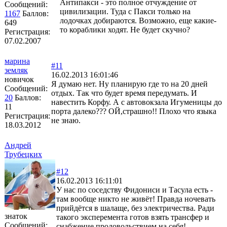
Антипакси - это полное отчуждение от
Сообщений:
цивилизации. Туда с Пакси только на
1167
Баллов:
лодочках добираются. Возможно, еще какие-
649
то кораблики ходят. Не будет скучно?
Регистрация:
07.02.2007
марина
#11
земляк
16.02.2013 16:01:46
новичок
Я думаю нет. Ну планирую где то на 20 дней
Сообщений:
отдых. Так что будет время передумать. И
20
Баллов:
навестить Корфу. А с автовокзала Игуменицы до
11
порта далеко??? ОЙ,страшно!! Плохо что языка
Регистрация:
не знаю.
18.03.2012
Андрей
Трубецких
#12
16.02.2013 16:11:01
У нас по соседству Фидониси и Тасула есть -
там вообще никто не живёт! Правда ночевать
прийдётся в шалаще, без электричества. Ради
знаток
такого эксперемента готов взять трансфер и
Сообщений:
снабжение продовольствием на себя!