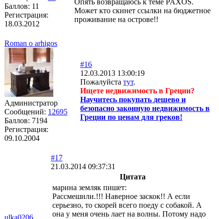
Опять возвращаюсь к теме PAXOS.
Баллов:
11
Может кто скинет ссылки на бюджетное
Регистрация:
проживание на острове!!
18.03.2012
Roman o arhigos
#16
12.03.2013 13:00:19
Пожалуйста
тут
.
Ищете недвижимость в Греции?
Научитесь покупать дешево и
Администратор
безопасно законную недвижимость в
Сообщений:
12695
Греции по ценам для греков!
Баллов:
7194
Регистрация:
09.10.2004
#17
21.03.2014 09:37:31
Цитата
марина земляк пишет:
Рассмешили.!!! Наверное заскок!! А если
серьезно, то скорей всего поеду с собакой. А
она у меня очень лает на волны. Потому надо
ulka0206