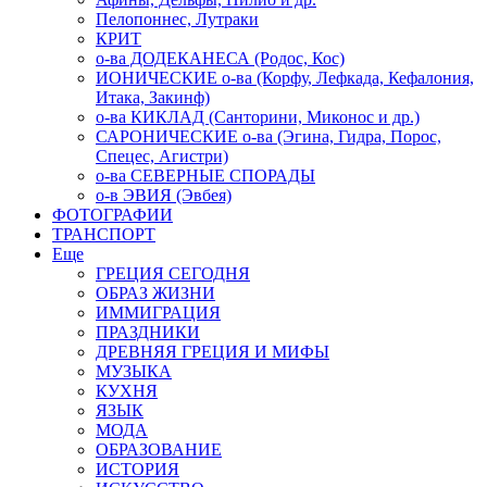
Пелопоннес, Лутраки
КРИТ
о-ва ДОДЕКАНЕСА (Родос, Кос)
ИОНИЧЕСКИЕ о-ва (Корфу, Лефкада, Кефалония,
Итака, Закинф)
о-ва КИКЛАД (Санторини, Миконос и др.)
САРОНИЧЕСКИЕ о-ва (Эгина, Гидра, Порос,
Спецес, Агистри)
о-ва СЕВЕРНЫЕ СПОРАДЫ
о-в ЭВИЯ (Эвбея)
ФОТОГРАФИИ
ТРАНСПОРТ
Еще
ГРЕЦИЯ СЕГОДНЯ
ОБРАЗ ЖИЗНИ
ИММИГРАЦИЯ
ПРАЗДНИКИ
ДРЕВНЯЯ ГРЕЦИЯ И МИФЫ
МУЗЫКА
КУХНЯ
ЯЗЫК
МОДА
ОБРАЗОВАНИЕ
ИСТОРИЯ