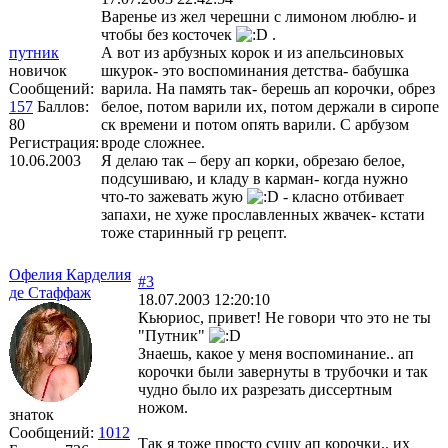
Варенье из жел черешни с лимоном люблю- и
чтобы без косточек
.
путник
А вот из арбузных корок и из апельсиновых
новичок
шкурок- это воспоминания детства- бабушка
Сообщений:
варила. На память так- берешь ап корочки, обрез
157
Баллов:
белое, потом варили их, потом держали в сиропе
80
ск времени и потом опять варили. С арбузом
Регистрация:
вроде сложнее.
10.06.2003
Я делаю так – беру ап корки, обрезаю белое,
подсушиваю, и кладу в карман- когда нужно
что-то зажевать жую
- класно отбивает
запахи, не хуже прославленных жвачек- кстати
тоже старинный гр рецепт.
Офелия Карделия
#3
де Стаффаж
18.07.2003 12:20:10
Кьюриос, привет! Не говори что это не ты
"Путник"
Знаешь, какое у меня воспоминание.. ап
корочки были завернуты в трубочки и так
чудно было их разрезать диссертным
ножом.
знаток
Сообщений:
1012
Так я тоже просто сушу ап корочки.. их