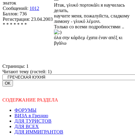
знаток
Итак, γλυκό πορτοκάλι я научилась
Сообщений:
1012
делать,
Баллов:
736
научите меня, пожалуйста, сладкому
Регистрация:
23.04.2003
лимону - γλυκό λέμονι.
* * * * * * *
Только со всеми подробностями ..
όλα σην κάρδεμ έχατα έναν απέξ κι
βγάλω
Страницы:
1
Читают тему (гостей:
1
)
СОДЕРЖАНИЕ РАЗДЕЛА
ФОРУМЫ
ВИЗА в Грецию
ДЛЯ ТУРИСТОВ
ДЛЯ ВСЕХ
ДЛЯ ИММИГРАНТОВ