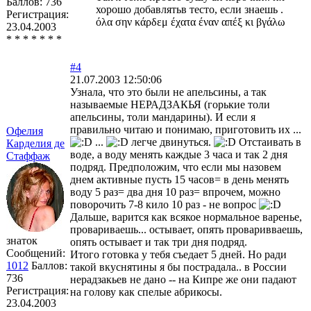
Баллов:
736
хорошо добавлятьв тесто, если знаешь .
Регистрация:
όλα σην κάρδεμ έχατα έναν απέξ κι βγάλω
23.04.2003
* * * * * * *
#4
21.07.2003 12:50:06
Узнала, что это были не апельсины, а так
называемые НЕРАДЗАКЬЯ (горькие толи
апельсины, толи мандарины). И если я
правильно читаю и понимаю, приготовить их ...
Офелия
...
легче двинуться.
Отстаивать в
Карделия де
воде, а воду менять каждые 3 часа и так 2 дня
Стаффаж
подряд. Предположим, что если мы назовем
днем активные пусть 15 часов= в день менять
воду 5 раз= два дня 10 раз= впрочем, можно
поворочить 7-8 кило 10 раз - не вопрос
Дальше, варится как всякое нормальное варенье,
провариваешь... остывает, опять проваривваешь,
знаток
опять остывает и так три дня подряд.
Сообщений:
Итого готовка у тебя съедает 5 дней. Но ради
1012
Баллов:
такой вкуснятины я бы пострадала.. в России
736
нерадзакьев не дано -- на Кипре же они падают
Регистрация:
на голову как спелые абрикосы.
23.04.2003