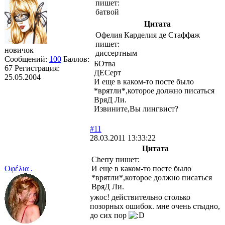
пишет:
батвой
Цитата
Офелия Карделия де Стаффаж
пишет:
новичок
диссертным
Сообщений:
100
Баллов:
БОтва
67
Регистрация:
ДЕСерт
25.05.2004
И еще в каком-то посте было
*врятли*,которое должно писаться
ВряД Ли.
Извините,Вы лингвист?
#11
28.03.2011 13:33:22
Цитата
Cherry пишет:
Οφέλια .
И еще в каком-то посте было
*врятли*,которое должно писаться
ВряД Ли.
ужос! действительно столько
позорных ошибок. мне очень стыдно,
до сих пор
---