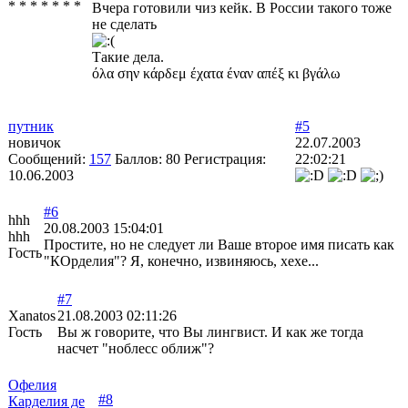
* * * * * * *
Вчера готовили чиз кейк. В России такого тоже
не сделать
Такие дела.
όλα σην κάρδεμ έχατα έναν απέξ κι βγάλω
путник
#5
новичок
22.07.2003
Сообщений:
157
Баллов:
80
Регистрация:
22:02:21
10.06.2003
#6
hhh
20.08.2003 15:04:01
hhh
Простите, но не следует ли Ваше второе имя писать как
Гость
"КОрделия"? Я, конечно, извиняюсь, хехе...
#7
Xanatos
21.08.2003 02:11:26
Гость
Вы ж говорите, что Вы лингвист. И как же тогда
насчет "ноблесс оближ"?
Офелия
#8
Карделия де