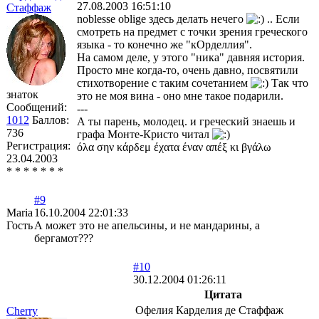
27.08.2003 16:51:10
Стаффаж
noblesse oblige здесь делать нечего
.. Если
смотреть на предмет с точки зрения греческого
языка - то конечно же "кОрделлия".
На самом деле, у этого "ника" давняя история.
Просто мне когда-то, очень давно, посвятили
стихотворение с таким сочетанием
Так что
знаток
это не моя вина - оно мне такое подарили.
Сообщений:
---
1012
Баллов:
А ты парень, молодец. и греческий знаешь и
736
графа Монте-Кристо читал
Регистрация:
όλα σην κάρδεμ έχατα έναν απέξ κι βγάλω
23.04.2003
* * * * * * *
#9
Maria
16.10.2004 22:01:33
Гость
А может это не апельсины, и не мандарины, а
бергамот???
#10
30.12.2004 01:26:11
Цитата
Офелия Карделия де Стаффаж
Cherry