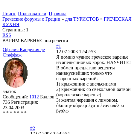
Поиск
Пользователи
Правила
Греческие форумы о Греции
»
для ТУРИСТОВ
»
ГРЕЧЕСКАЯ
КУХНЯ
Страницы:
1
RSS
ВАРИМ ВАРЕНЬЕ по-гречески
#1
Офелия Карделия де
12.07.2003 12:42:53
Стаффаж
Я помню чудное греческое варенье
из апельсиновых корок. НАУЧИТЕ!
В обмен предлагаю рецепты
наивкуснейших только что
сваренных варений:
1) крыжовник с апельсинами
2) крыжовник со свекольной батвой
знаток
(королевское варенье)
Сообщений:
1012
Баллов:
3) желтая черешня с лимоном.
736
Регистрация:
όλα σην κάρδεμ έχατα έναν απέξ κι
23.04.2003
βγάλω
* * * * * * *
#2
17.07.2003 22:42:54