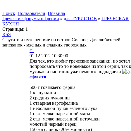
Поиск
Пользователи
Правила
Греческие форумы о Греции
»
для ТУРИСТОВ
»
ГРЕЧЕСКАЯ
КУХНЯ
Страницы:
1
RSS
Сфугато и путешествие на остров Сифнос, Для любителей
запеканок - мясных и сладких творожных
#1
01.12.2012 10:30:00
Для тех, кто любит греческие запеканки, но хотел
попробовать что-то новенькое из этой серии, так 
мусакас и пастицио уже немного поднадоели
,
сфугато
.
500 г говяжьего фарша
1 кг цуккини
2 средних луковицы
1 отварная картофелина
1 небольшой пучок зеленого лука
1 ст.л. мелко нарезанной мяты
2 ст.л. мелко нарезанной петрушки
молотый черный перец
150 мл сливок (20% жирности)