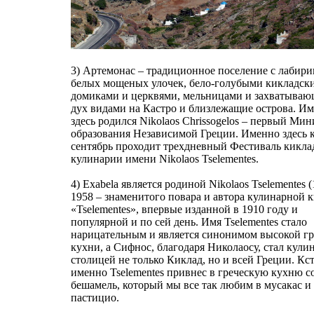
3) Артемонас – традиционное поселение с лабир
белых мощеных улочек, бело-голубыми кикладск
домиками и церквями, мельницами и захватыва
дух видами на Кастро и близлежащие острова. И
здесь родился Nikolaos Chrissogelos – первый Мин
образования Независимой Греции. Именно здесь
сентябрь проходит трехдневный Фестиваль кикла
кулинарии имени Nikolaos Tselementes.
4) Exabela является родиной Nikolaos Tselementes (
1958 – знаменитого повара и автора кулинарной 
«Tselementes», впервые изданной в 1910 году и
популярной и по сей день. Имя Tselementes стало
нарицательным и является синонимом высокой гр
кухни, а Сифнос, благодаря Николаосу, стал кули
столицей не только Киклад, но и всей Греции. Кс
именно Tselementes привнес в греческую кухню с
бешамель, который мы все так любим в мусакас и
пастицио.