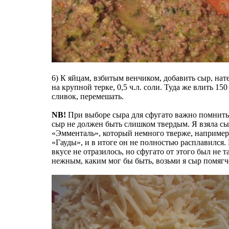
6) К яйцам, взбитым венчиком, добавить сыр, на
на крупной терке, 0,5 ч.л. соли. Туда же влить 150
сливок, перемешать.
NB!
При выборе сыра для сфугато важно помнить
сыр не должен быть слишком твердым. Я взяла с
«Эмменталь», который немного тверже, например
«Гауды», и в итоге он не полностью расплавился.
вкусе не отразилось, но сфугато от этого был не 
нежным, каким мог бы быть, возьми я сыр помягч