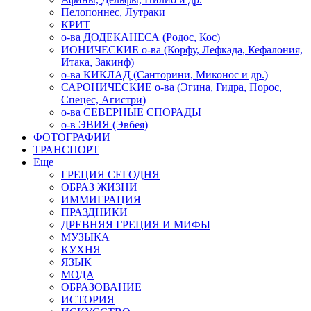
Пелопоннес, Лутраки
КРИТ
о-ва ДОДЕКАНЕСА (Родос, Кос)
ИОНИЧЕСКИЕ о-ва (Корфу, Лефкада, Кефалония,
Итака, Закинф)
о-ва КИКЛАД (Санторини, Миконос и др.)
САРОНИЧЕСКИЕ о-ва (Эгина, Гидра, Порос,
Спецес, Агистри)
о-ва СЕВЕРНЫЕ СПОРАДЫ
о-в ЭВИЯ (Эвбея)
ФОТОГРАФИИ
ТРАНСПОРТ
Еще
ГРЕЦИЯ СЕГОДНЯ
ОБРАЗ ЖИЗНИ
ИММИГРАЦИЯ
ПРАЗДНИКИ
ДРЕВНЯЯ ГРЕЦИЯ И МИФЫ
МУЗЫКА
КУХНЯ
ЯЗЫК
МОДА
ОБРАЗОВАНИЕ
ИСТОРИЯ