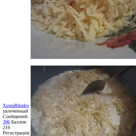
XeniaRhodes
увлеченный
Сообщений:
396
Баллов:
216
Регистрация: