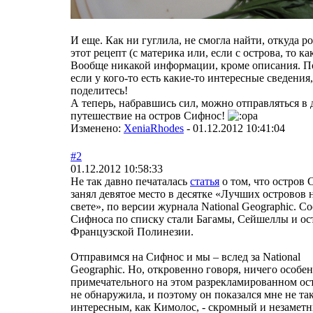
И еще. Как ни гуглила, не смогла найти, откуда р
этот рецепт (с материка или, если с острова, то как
Вообще никакой информации, кроме описания. П
если у кого-то есть какие-то интересные сведения,
поделитесь!
А теперь, набравшись сил, можно отправляться в 
путешествие на остров Сифнос!
Изменено:
XeniaRhodes
-
01.12.2012 10:41:04
#2
01.12.2012 10:58:33
Не так давно печаталась
статья
о том, что остров
занял девятое место в десятке «Лучших островов 
свете», по версии журнала National Geographic. С
Сифноса по списку стали Багамы, Сейшеллы и ос
Французской Полинезии.
Отправимся на Сифнос и мы – вслед за National
Geographic. Но, откровенно говоря, ничего особе
примечательного на этом разрекламированном ост
не обнаружила, и поэтому он показался мне не та
интересным, как Кимолос, - скромный и незамет