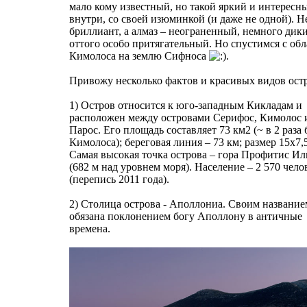
мало кому известный, но такой яркий и интересн
внутри, со своей изюминкой (и даже не одной). Н
бриллиант, а алмаз – неограненный, немного дик
оттого особо притягательный. Но спустимся с обл
Кимолоса на землю Сифноса
.
Привожу несколько фактов и красивых видов остр
1) Остров относится к юго-западным Кикладам и
расположен между островами Серифос, Кимолос 
Парос. Его площадь составляет 73 км2 (~ в 2 раза
Кимолоса); береговая линия – 73 км; размер 15х7,
Самая высокая точка острова – гора Профитис Ил
(682 м над уровнем моря). Население – 2 570 чело
(перепись 2011 года).
2) Столица острова - Аполлониа. Своим название
обязана поклонением богу Аполлону в античные
времена.