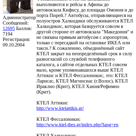
выполняются и рейсы в Афины до
автовокзала Кифису, до площади Омония и до
порта Пирей.? Автобусы, отправляющиеся на
Администратор
полуостров Халкидики обслуживаются КТЕЛ
Сообщений:
Халкидикис, которая базируется совсем в
12695
Баллов:
другой стороне от автовокзала "Македония" и
7194
не связана прямым автобусом с аэропортом,
Регистрация:
только с пересадкой на остановке ИКЕА или
09.10.2004
такси.? К сожалению, объединённый сайт
КТЕЛ закрыт на неопределённый срок в силу
разногласий со службой телефонного
каталога, а сайтов отдельных КТЕЛ совсем
мало, кроме упоминавшихся выше КТЕЛ
Аттикис и КТЕЛ Фессалоникис, это: КТЕЛ
Ларисас, КТЕЛ Магнисиас (г.Волос), КТЕЛ
Ираклио (Крит), КТЕЛ Хания/Рефимно
(Крит).
КТЕЛ Аттикис
http://www.ktelattikis.gr/
КТЕЛ Фессалоникис
http://www.ktel-thes.gr/index.php?lang=en
КТЕЛ Халкидикис