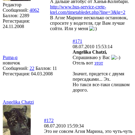
А дальше автобус от Ханья-Колибари.
Редактор
http://www.bus-service-crete-
Сообщений:
4062
ktel.com/timetabledet.php?line=3&lg=2
Баллов:
2289
В Агие Марине несколько остановок,
Регистрация:
спросите у водителя, где Вам лучше
24.11.2008
сойти. Или у меня
#171
08.07.2010 15:53:14
Angelika Chatzi,
Puma-q
Спрашиваю у Вас
новичок
Отель вот
этот
Сообщений:
22
Баллов:
11
Регистрация:
04.03.2008
Значит, придется с двумя
пересадками... Эх.
Но такси все-таки слишком
дорого.
Angelika Chatzi
#172
08.07.2010 15:59:34
Это не совсем Агия Марина, это чуть-чуть