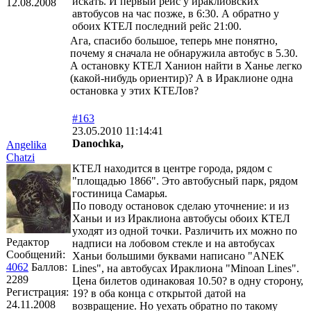
искать. И первый рейс у ираклиовских
12.08.2008
автобусов на час позже, в 6:30. А обратно у
обоих КТЕЛ последний рейс 21:00.
Ага, спасибо большое, теперь мне понятно,
почему я сначала не обнаружила автобус в 5.30.
А остановку КТЕЛ Ханион найти в Ханье легко
(какой-нибудь ориентир)? А в Ираклионе одна
остановка у этих КТЕЛов?
#163
23.05.2010 11:14:41
Danochka,
Angelika
Chatzi
КТЕЛ находится в центре города, рядом с
"площадью 1866". Это автобусный парк, рядом
гостиница Самарья.
По поводу остановок сделаю уточнение: и из
Ханьи и из Ираклиона автобусы обоих КТЕЛ
уходят из одной точки. Различить их можно по
Редактор
надписи на лобовом стекле и на автобусах
Сообщений:
Ханьи большими буквами написано "ANEK
4062
Баллов:
Lines", на автобусах Ираклиона "Minoan Lines".
2289
Цена билетов одинаковая 10.50? в одну сторону,
Регистрация:
19? в оба конца с открытой датой на
24.11.2008
возвращение. Но уехать обратно по такому