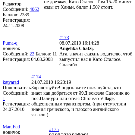
не доезжая, Като Сталос. Там 15-20 минут
Редактор
езды от Ханьи, билет 1.50? стоит.
Сообщений:
4062
Баллов:
2289
Регистрация:
24.11.2008
#173
Puma-q
08.07.2010 16:14:28
новичок
Angelika Chatzi,
Сообщений:
22
Баллов:
11
Ага, значит сказать водителю, чтоб
Регистрация:
04.03.2008
выпустил нас в Като Сталосе.
Спасибо.
#174
katyarad
24.07.2010 16:23:19
Пользователь
Здравствуйте! подскажите пожалуйста, кто
Сообщений:
знает как добраться от Ж/Д вокзала Салоник до
1
пос.Палиури или отеля Chrousso Village,
Регистрация:
общественным транспортом, (при отсутствии
24.07.2010
знания греческого, и плохого английского
языков.)
MaraFed
#175
новичок
03.08.2010 08:50:01