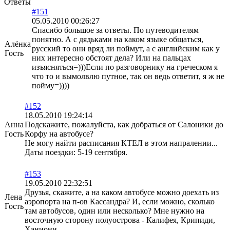
Ответы
#151
05.05.2010 00:26:27
Спасибо большое за ответы. По путеводителям
понятно. А с дядьками на каком языке общаться,
Алёнка
русский то они вряд ли поймут, а с английским как у
Гость
них интересно обстоят дела? Или на пальцах
изъясняться=)))Если по разговорнику на греческом я
что то и вымолвлю путное, так он ведь ответит, я ж не
пойму=))))
#152
18.05.2010 19:24:14
Анна
Подскажите, пожалуйста, как добраться от Салоники до
Гость
Корфу на автобусе?
Не могу найти расписания КТЕЛ в этом напралении...
Даты поездки: 5-19 сентября.
#153
19.05.2010 22:32:51
Друзья, скажите, а на каком автобусе можно доехать из
Лена
аэропорта на п-ов Кассандра? И, если можно, сколько
Гость
там автобусов, один или несколько? Мне нужно на
восточную сторону полуострова - Калифея, Крипиди,
Ханиони.