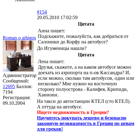
#154
20.05.2010 17:02:59
Цитата
Анна пишет:
Подскажите, пожалуйста, как добраться от
Roman o arhigos
Салоники до Корфу на автобусе?
До Игуменицы нашли?
Цитата
Лена пишет:
Друзья, скажите, а на каком автобусе можно
доехать из аэропорта на п-ов Кассандра? И,
Администратор
если можно, сколько там автобусов, один или
Сообщений:
несколько? Мне нужно на восточную
12695
Баллов:
сторону полуострова - Калифея, Крипиди,
7194
Ханиони.
Регистрация:
На такси до автостанции КТЕЛ (сто КТЕЛ).
09.10.2004
А оттуда на автобусе.
Ищете недвижимость в Греции?
Научитесь покупать дешево и безопасно
законную недвижимость в Греции по ценам
для греков!