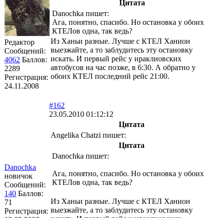
Цитата
Danochka пишет:
Ага, понятно, спасибо. Но остановка у обоих
КТЕЛов одна, так ведь?
Из Ханьи разные. Лучше с КТЕЛ Ханион
Редактор
выезжайте, а то заблудитесь эту остановку
Сообщений:
искать. И первый рейс у ираклиовских
4062
Баллов:
автобусов на час позже, в 6:30. А обратно у
2289
обоих КТЕЛ последний рейс 21:00.
Регистрация:
24.11.2008
#162
23.05.2010 01:12:12
Цитата
Angelika Chatzi пишет:
Цитата
Danochka пишет:
Danochka
Ага, понятно, спасибо. Но остановка у обоих
новичок
КТЕЛов одна, так ведь?
Сообщений:
140
Баллов:
Из Ханьи разные. Лучше с КТЕЛ Ханион
71
выезжайте, а то заблудитесь эту остановку
Регистрация: