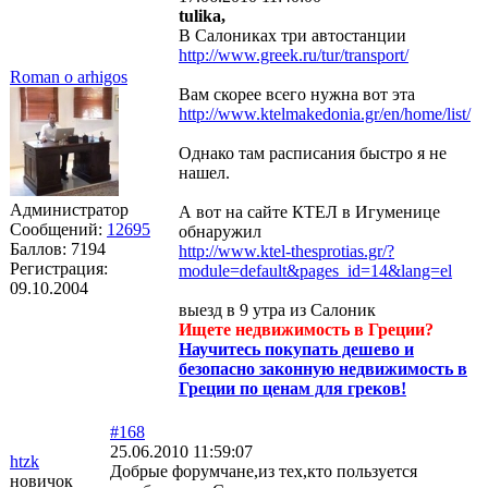
tulika,
В Салониках три автостанции
http://www.greek.ru/tur/transport/
Roman o arhigos
Вам скорее всего нужна вот эта
http://www.ktelmakedonia.gr/en/home/list/
Однако там расписания быстро я не
нашел.
Администратор
А вот на сайте КТЕЛ в Игуменице
Сообщений:
12695
обнаружил
Баллов:
7194
http://www.ktel-thesprotias.gr/?
Регистрация:
module=default&pages_id=14&lang=el
09.10.2004
выезд в 9 утра из Салоник
Ищете недвижимость в Греции?
Научитесь покупать дешево и
безопасно законную недвижимость в
Греции по ценам для греков!
#168
25.06.2010 11:59:07
htzk
Добрые форумчане,из тех,кто пользуется
новичок