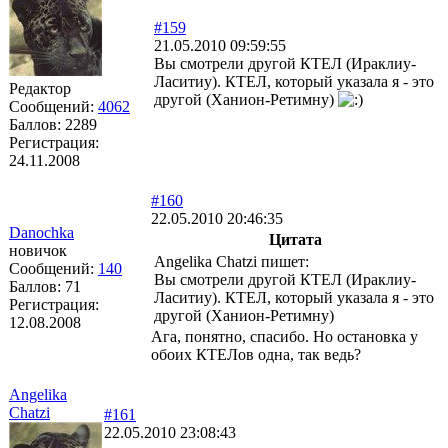
#159
21.05.2010 09:59:55
Вы смотрели другой КТЕЛ (Ираклиу-
Ласитиу). КТЕЛ, который указала я - это
Редактор
другой (Ханион-Ретимну)
Сообщений:
4062
Баллов:
2289
Регистрация:
24.11.2008
#160
22.05.2010 20:46:35
Danochka
Цитата
новичок
Angelika Chatzi пишет:
Сообщений:
140
Вы смотрели другой КТЕЛ (Ираклиу-
Баллов:
71
Ласитиу). КТЕЛ, который указала я - это
Регистрация:
другой (Ханион-Ретимну)
12.08.2008
Ага, понятно, спасибо. Но остановка у
обоих КТЕЛов одна, так ведь?
Angelika
Chatzi
#161
22.05.2010 23:08:43