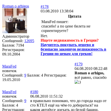
Roman o arhigos
#178
03.08.2010 13:38:04
Цитата
MaraFed пишет:
спасибо! а по цене билета не
сориентируете?
Нет.
Администратор
Ищете недвижимость в Греции?
Сообщений:
12695
Научитесь покупать дешево и
Баллов:
7194
безопасно законную недвижимость в
Регистрация:
Греции по ценам для греков!
09.10.2004
#179
MaraFed
04.08.2010 08:22:48
новичок
Roman o arhigos,
Сообщений:
9
Баллов:
4
Регистрация:
всё равно, спасибо
19.05.2010
MaraFed
#180
новичок
06.08.2010 11:51:32
Сообщений:
9
я правильно понимаю, что до города надо от
Баллов:
4
сто КТЕЛ ещё на чём-то добираться? на
Регистрация:
каком автобусе доехать до белой башни,