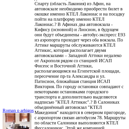
Спарту (область Лакония) из Афин, на
автовокзале необходимо приобрести билет в
окошке именно КТЕЛ Лакониас и на посадку
пойти на платформу именно КТЕЛ
Лакониас.? В Афинах два автовокзала -
Кифису (основной) и Лиосион, в будущем
они будут объединены - автобус-экспресс Е93
из аэропорта проходит через оба вокзала. По
Аттике маршруты обслуживаются КТЕЛ
Аттикис, которая располагает двумя
автовокзалами – Западной Аттики недалеко
от Акрополя рядом со станцией ИСАП
Фисеос и Восточной Аттики,
располагающимся на Египетской площади,
пересечение пр-та Александра и ул.
Патисион, ближайшая станция ИСАП
Виктория. По городу остановки совпадают с
некоторыми остановками городского
транспорта и дополнительно выделяются
надписью "КТЕЛ Аттикис".? В Салониках
объединённый автовокзал "КТЕЛ
Roman o arhigos
Македония" находится в северном пригороде,
с аэропортом связан автобусом 78. Маршруты
по области Салоники выполняются КТЕЛ
Фессалоникис. Этой же компанией