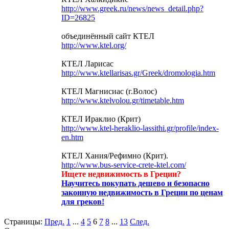
http://www.greek.ru/news/news_detail.php?
ID=26825
объединённый сайт КТЕЛ
http://www.ktel.org/
КТЕЛ Ларисас
http://www.ktellarisas.gr/Greek/dromologia.htm
КТЕЛ Магнисиас (г.Волос)
http://www.ktelvolou.gr/timetable.htm
КТЕЛ Ираклио (Крит)
http://www.ktel-heraklio-lassithi.gr/profile/index-
en.htm
КТЕЛ Хания/Рефимно (Крит).
http://www.bus-service-crete-ktel.com/
Ищете недвижимость в Греции?
Научитесь покупать дешево и безопасно
законную недвижимость в Греции по ценам
для греков!
Страницы:
Пред.
1
...
4
5
6
7
8
...
13
След.