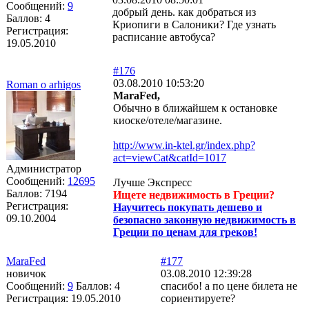
Сообщений:
9
добрый день. как добраться из
Баллов:
4
Криопиги в Салоники? Где узнать
Регистрация:
расписание автобуса?
19.05.2010
#176
03.08.2010 10:53:20
Roman o arhigos
MaraFed,
Обычно в ближайшем к остановке
киоске/отеле/магазине.
http://www.in-ktel.gr/index.php?
act=viewCat&catId=1017
Администратор
Сообщений:
12695
Лучше Экспресс
Баллов:
7194
Ищете недвижимость в Греции?
Регистрация:
Научитесь покупать дешево и
09.10.2004
безопасно законную недвижимость в
Греции по ценам для греков!
MaraFed
#177
новичок
03.08.2010 12:39:28
Сообщений:
9
Баллов:
4
спасибо! а по цене билета не
Регистрация:
19.05.2010
сориентируете?