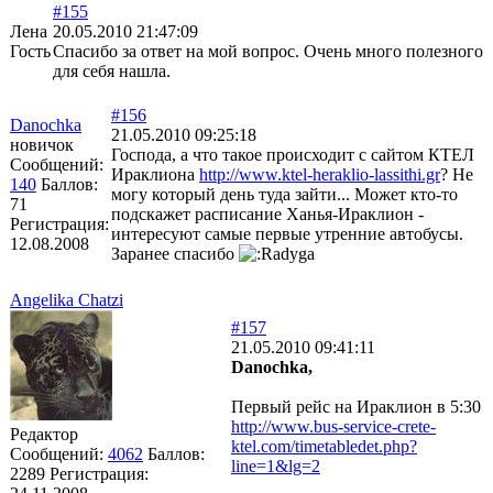
#155
Лена
20.05.2010 21:47:09
Гость
Спасибо за ответ на мой вопрос. Очень много полезного
для себя нашла.
#156
Danochka
21.05.2010 09:25:18
новичок
Господа, а что такое происходит с сайтом КТЕЛ
Сообщений:
Ираклиона
http://www.ktel-heraklio-lassithi.gr
? Не
140
Баллов:
могу который день туда зайти... Может кто-то
71
подскажет расписание Ханья-Ираклион -
Регистрация:
интересуют самые первые утренние автобусы.
12.08.2008
Заранее спасибо
Angelika Chatzi
#157
21.05.2010 09:41:11
Danochka,
Первый рейс на Ираклион в 5:30
http://www.bus-service-crete-
Редактор
ktel.com/timetabledet.php?
Сообщений:
4062
Баллов:
line=1&lg=2
2289
Регистрация: