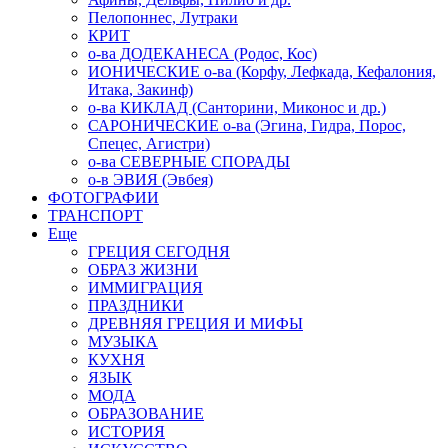
Пелопоннес, Лутраки
КРИТ
о-ва ДОДЕКАНЕСА (Родос, Кос)
ИОНИЧЕСКИЕ о-ва (Корфу, Лефкада, Кефалония,
Итака, Закинф)
о-ва КИКЛАД (Санторини, Миконос и др.)
САРОНИЧЕСКИЕ о-ва (Эгина, Гидра, Порос,
Спецес, Агистри)
о-ва СЕВЕРНЫЕ СПОРАДЫ
о-в ЭВИЯ (Эвбея)
ФОТОГРАФИИ
ТРАНСПОРТ
Еще
ГРЕЦИЯ СЕГОДНЯ
ОБРАЗ ЖИЗНИ
ИММИГРАЦИЯ
ПРАЗДНИКИ
ДРЕВНЯЯ ГРЕЦИЯ И МИФЫ
МУЗЫКА
КУХНЯ
ЯЗЫК
МОДА
ОБРАЗОВАНИЕ
ИСТОРИЯ