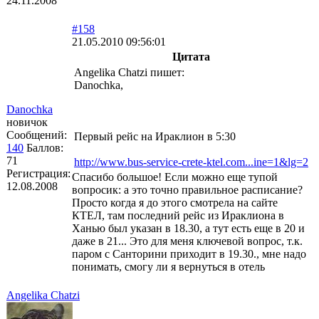
24.11.2008
#158
21.05.2010 09:56:01
Цитата
Angelika Chatzi пишет:
Danochka,
Danochka
новичок
Сообщений:
Первый рейс на Ираклион в 5:30
140
Баллов:
71
http://www.bus-service-crete-ktel.com...ine=1&lg=2
Регистрация:
Спасибо большое! Если можно еще тупой
12.08.2008
вопросик: а это точно правильное расписание?
Просто когда я до этого смотрела на сайте
КТЕЛ, там последний рейс из Ираклиона в
Ханью был указан в 18.30, а тут есть еще в 20 и
даже в 21... Это для меня ключевой вопрос, т.к.
паром с Санторини приходит в 19.30., мне надо
понимать, смогу ли я вернуться в отель
Angelika Chatzi