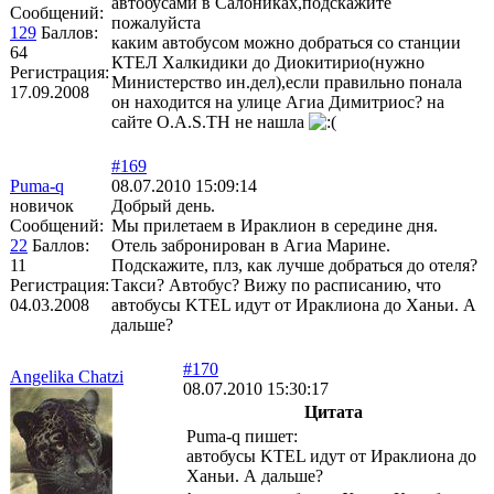
автобусами в Салониках,подскажите
Сообщений:
пожалуйста
129
Баллов:
каким автобусом можно добраться со станции
64
КТЕЛ Халкидики до Диокитирио(нужно
Регистрация:
Министерство ин.дел),если правильно понала
17.09.2008
он находится на улице Агиа Димитриос? на
сайте O.A.S.TH не нашла
#169
Puma-q
08.07.2010 15:09:14
новичок
Добрый день.
Сообщений:
Мы прилетаем в Ираклион в середине дня.
22
Баллов:
Отель забронирован в Агиа Марине.
11
Подскажите, плз, как лучше добраться до отеля?
Регистрация:
Такси? Автобус? Вижу по расписанию, что
04.03.2008
автобусы KTEL идут от Ираклиона до Ханьи. А
дальше?
#170
Angelika Chatzi
08.07.2010 15:30:17
Цитата
Puma-q пишет:
автобусы KTEL идут от Ираклиона до
Ханьи. А дальше?